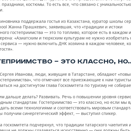
 праздники, костюмы. То есть все, что связано с уникальность
и.
иновника поддержала гостья из Казахстана, куратор школы се
chool Жанна Прашкевич, заявившая, что «традиции и истоки
ого гостеприимства — это то топливо, которое есть в каждом и
верена: «Азиатским и тюркским культурам не нужно изобретать
 сервиса — нужно включить ДНК хозяина в каждом человеке, к
гостя».
ЕПРИИМСТВО — ЭТО КЛАССНО, НО..
 Сергея Иванова, люди, живущие в Татарстане, обладают «по
остеприимства», что отмечают все приезжающие к нам туристы
аться на достигнутом глава Госкомитета по туризму не собирае
тим дальше делать? Развивать. Речь о повышении уровня серви
дным стандартам. Гостеприимство — это классно, но если мы в
адать всеми технологиями и соответствовать мировым стандар
мы получим синергетический эффект, — выступил спикер.
а госкомитета подчеркнул, что традиции татарского чаепития 
вещи не должны создаваться искусственно — они должны быть