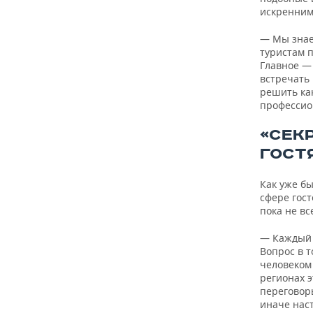
искренним
— Мы знае
туристам п
Главное —
встречать
решить как
профессио
«СЕК
ГОСТ
Как уже б
сфере гос
пока не вс
— Каждый 
Вопрос в т
человеком 
регионах 
переговор
иначе наст