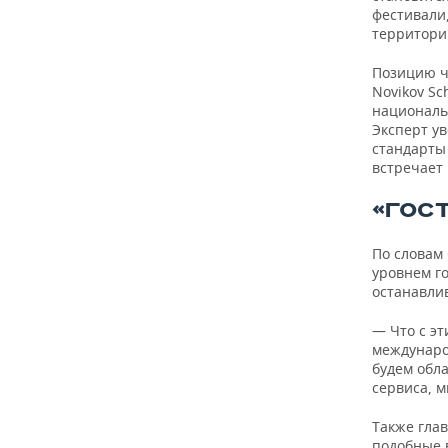
ВОДНЫЕ ВИДЫ СПОРТА
ОБРАЗОВАНИЕ
фестивали,
территори
ХОККЕЙ С МЯЧОМ
ПРОИСШЕСТВИЯ
Позицию ч
Novikov S
национальн
Эксперт у
стандарты
встречает 
«ГОСТ
По словам
уровнем г
останавлив
— Что с э
междунаро
будем обл
сервиса, 
Также глав
подобные 