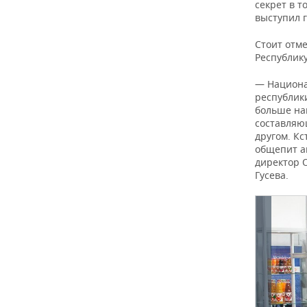
секрет в т
выступил г
Стоит отм
Республик
— Национа
республик
больше на
составляю
другом. Кс
общепит а
директор 
Гусева.