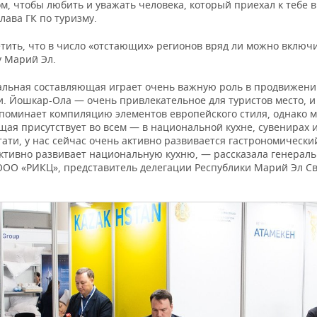
ом, чтобы любить и уважать человека, который приехал к тебе в
лава ГК по туризму.
етить, что в число «отстающих» регионов вряд ли можно включ
у Марий Эл.
льная составляющая играет очень важную роль в продвижен
и. Йошкар-Ола — очень привлекательное для туристов место, и
поминает компиляцию элементов европейского стиля, однако 
щая присутствует во всем — в национальной кухне, сувенирах 
тати, у нас сейчас очень активно развивается гастрономически
ктивно развивает национальную кухню, — рассказала генерал
ООО «РИКЦ», представитель делегации Республики Марий Эл С