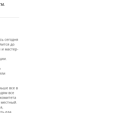
ты.
сь сегодня
лится до
 и мастер-
ции.
о
или
ньше все в
юдям все
скомитета
 местный.
а,
ть еда,