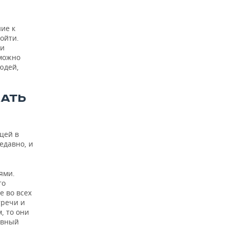
ие к
дойти.
ми
зможно
юдей,
ЖАТЬ
щей в
едавно, и
ями.
то
е во всех
тречи и
, то они
авный