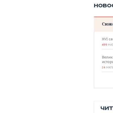
НОВО
Сюж
XVI с
499
МА
Велик
истор
24
МАТ
ЧИ