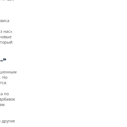
ю
рвиса
з нас».
 новые
оторый
.»
вышенным
. Но
тся.
са по
добавок
там
и другие