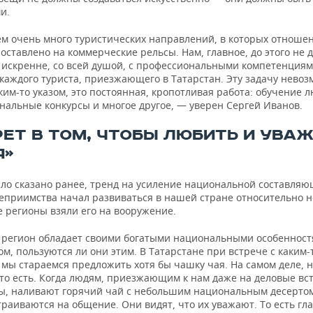
и.
м очень много туристических направлений, в которых отношен
оставлено на коммерческие рельсы. Нам, главное, до этого не 
 искренне, со всей душой, с профессиональными компетенция
 каждого туриста, приезжающего в Татарстан. Эту задачу нево
им-то указом, это постоянная, кропотливая работа: обучение л
нальные конкурсы и многое другое, — уверен Сергей Иванов.
РЕТ В ТОМ, ЧТОБЫ ЛЮБИТЬ И УВА
Я»
ыло сказано ранее, тренд на усиление национальной составляю
теприимства начал развиваться в нашей стране относительно н
е регионы взяли его на вооружение.
регион обладает своими богатыми национальными особенност
ом, пользуются ли они этим. В Татарстане при встрече с каким-
мы стараемся предложить хотя бы чашку чая. На самом деле, н
это есть. Когда людям, приезжающим к нам даже на деловые вс
ы, наливают горячий чай с небольшим национальным десертом
раиваются на общение. Они видят, что их уважают. То есть гл