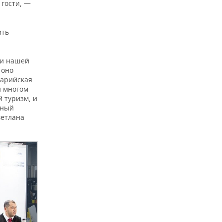
 гости, —
ить
ии нашей
 оно
марийская
и многом
й туризм, и
ьный
ветлана