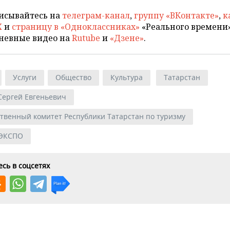
исывайтесь на
телеграм-канал
,
группу «ВКонтакте»
,
к
X
и
страницу в «Одноклассниках»
«Реального времени»
невные видео на
Rutube
и
«Дзене»
.
Услуги
Общество
Культура
Татарстан
Сергей Евгеньевич
ственный комитет Республики Татарстан по туризму
 ЭКСПО
сь в соцсетях