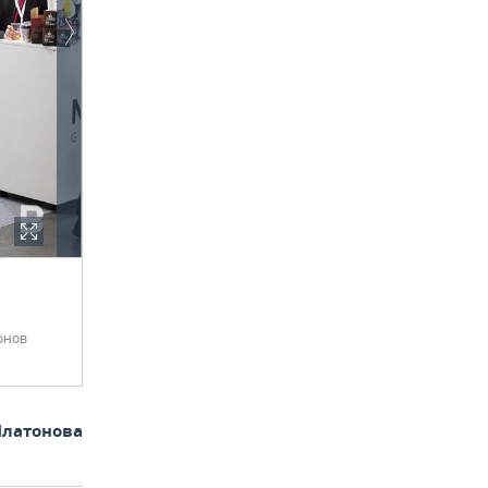
онов
Платонова