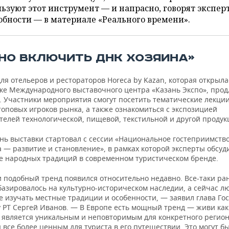
ьзуют этот инструмент — и напрасно, говорят экспер
бности — в материале «Реального времени».
НО ВКЛЮЧИТЬ ДНК ХОЗЯИНА»
ля отельеров и рестораторов Horeca by Kazan, которая открыла
ке Международного выставочного центра «Казань Экспо», прод
. Участники мероприятия смогут посетить тематические лекции
топовых игроков рынка, а также ознакомиться с экспозицией
телей технологической, пищевой, текстильной и другой продук
нь выставки стартовал с сессии «Национальное гостеприимств
 — развитие и становление», в рамках которой эксперты обсуд
е народных традиций в современном туристическом бренде.
и подобный тренд появился относительно недавно. Все-таки ра
базировалось на культурно-историческом наследии, а сейчас л
е изучать местные традиции и особенности, — заявил глава Го
у РТ Сергей Иванов. — В Европе есть мощный тренд — живи как
о является уникальным и неповторимым для конкретного регион
 все более ценным для туриста в его путешествии. Это могут бы