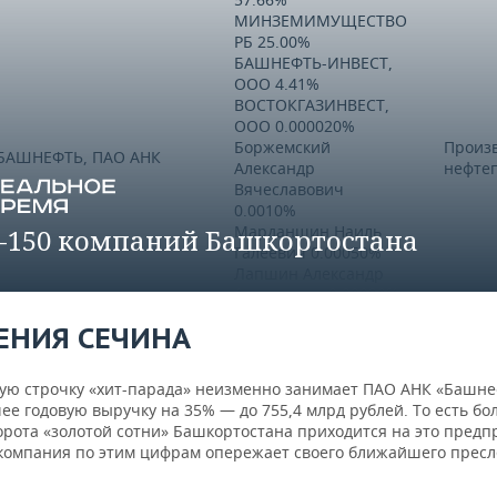
МИНЗЕМИМУЩЕСТВО
РБ 25.00%
БАШНЕФТЬ-ИНВЕСТ,
ООО 4.41%
ВОСТОКГАЗИНВЕСТ,
ООО 0.000020%
Боржемский
Произ
БАШНЕФТЬ, ПАО АНК
Александр
нефте
Вячеславович
0.0010%
Марданшин Наиль
-150 компаний Башкортостана
Галеевич 0.00050%
Лапшин Александр
Алексеевич 0.00020%
Иванов Олег
ЕНИЯ СЕЧИНА
Сергеевич 0.000010%
ГАЗПРОМ
вую строчку «хит-парада» неизменно занимает ПАО АНК «Башне
ГАЗПРОМ НЕФТЕХИМ
Произ
ПЕРЕРАБОТКА, ООО
е годовую выручку на 35% — до 755,4 млрд рублей. То есть бо
САЛАВАТ, ООО
нефте
100%
орота «золотой сотни» Башкортостана приходится на это предп
компания по этим цифрам опережает своего ближайшего пресл
Торгов
.
БАШНЕФТЬ-РОЗНИЦА,
БАШНЕФТЬ, ПАО АНК
мотор