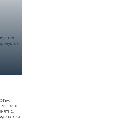
водство
755.435.333
558.568.027
35%
продуктов
фть»,
водство
261.116.224
176.172.818
48%
лее трети
продуктов
риятие.
едователя
ля розничная
ным топливом в