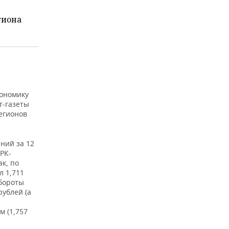
гиона
кономику
т-газеты
егионов
ний за 12
РК-
ак, по
л 1,711
обороты
рублей (а
м (1,757