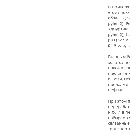
ВОДНЫЕ ВИДЫ СПОРТА
ОБРАЗОВАНИЕ
В Приволж
этому пока
ХОККЕЙ С МЯЧОМ
ПРОИСШЕСТВИЯ
область (2
рублей). Р
Удмуртию —
рублей), П
раз (327 м
(229 млрд 
Главным б
золото» по
положител
повлияла н
игроки, п
продолжил
нефтью.
При этом 
перерабат
них. И в п
набирается
связанные
транспорти