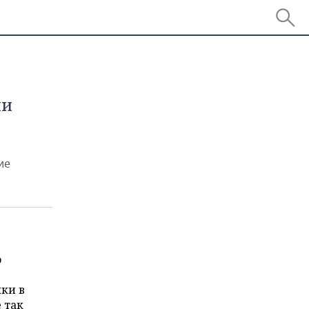
ии
ие
о
ики в
 так