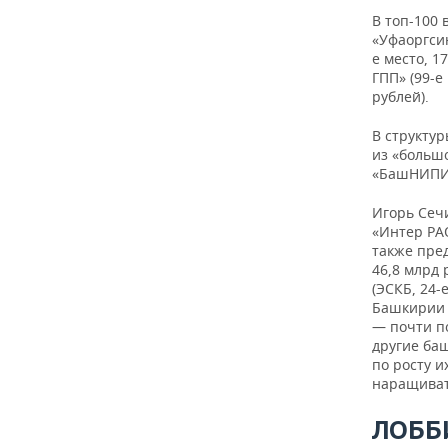
В топ-100
11
«Уфаоргсин
е место, 1
ГПП» (99-е
рублей).
12
В структу
из «большо
«БашНИПИне
13
Игорь Сеч
«Интер РА
также пре
46,8 млрд
14
(ЭСКБ, 24-
Башкирии 
— почти по
другие ба
по росту 
наращиват
15
ЛОББ