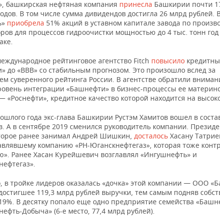
двигат
», башкирская нефтяная компания
принесла
Башкирии почти 1
Викторович 0.0072%
одов. В том числе сумма дивидендов достигла 26 млрд рублей. В
ь»
приобрела
51% акций в уставном капитале завода по произв
Торгов
БАШХИМ, ООО
ров для процессов гидроочистки мощностью до 4 тыс. тонн год
БСК, АО 100%
промы
ТОРГОВЫЙ ДОМ
аке.
химик
международное рейтинговое агентство Fitch
повысило
кредитны
ГАЗПРОМ
» до «BBB» со стабильным прогнозом. Это произошло вслед за
Торгов
МЕЖРЕГИОНГАЗ, ООО
м суверенного рейтинга России. В агентстве обратили вниман
ГАЗПРОМ МЕЖРЕГИОНГАЗ
топли
64.55%
ровень интеграции «Башнефти» в бизнес-процессы ее материн
УФА, ООО
по ра
ГАЗПРОМ ИНВЕСТ
— «Роснефти», кредитное качество которой находится на высок
сетям
РГК, ООО 35.45%
ошлого года экс-глава Башкирии Рустэм Хамитов вошел в соста
Произ
. А в сентябре 2019 сменился руководитель компании. Президе
электр
оторое ранее занимал Андрей Шишкин,
досталось
Хасану Татриев
тепло
лавлявшему компанию «РН-Юганскнефтегаз», которая тоже конт
электр
ю». Ранее Хасан Курейшевич возглавлял «Ингушнефть» и
БГК, ООО
ИНТЕР РАО, ПАО 100%
числе 
нефтегаз».
обесп
работо
о, в тройке лидеров оказалась «дочка» этой компании — ООО «
электр
 достигшее 119,3 млрд рублей выручки, тем самым подняв собс
 19%. В десятку попало еще одно предприятие семейства «Баш
БАШХИМ, АО 57.18%
фть-Добыча» (6-е место, 77,4 млрд рублей).
РЕГИОНАЛЬНЫЙ
Произв