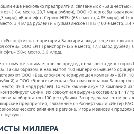
ФОНД, АО 38.28%
основ
 вошли еще несколько предприятий, связанных с «Башнефтью»:
БСК, АО
БАШХИМ, ООО
неорг
тез» (16-е место, 28,7 млрд рублей), ООО «Энергосбытовая ком
ТОРГОВЫЙ ДОМ
химич
7,3 млрд), «Башнефть-Сервис НПЗ» (66-е место, 4,85 млрд), «Шка
0.26%
 место, 3,4 млрд рублей) и «Туймазинское ГПП» (100-е место, 3,4
ТРАНСНЕФТЬ, ПАО
Транс
ТРАНСНЕФТЬ-УРАЛ, АО
76.34%
трубо
ры «Роснефти» на территории Башкирии входят еще несколько 
й сотни»: ООО «РН-Транспорт» (25-е место, 17,2 млрд рублей),
фть» (90-е место, 3,6 млрд).
ИНТЕР РАО, ПАО 100%
Торгов
ЭСКБ, ООО
ИНТЕР РАО, ПАО 508.7
электр
руб.
ин к тому же занимает кресло председателя совета директоров
О». Таким образом, в нашем топ-100 империю бывшего офицер
дставляют ООО «Башкирская генерирующая компания» (БГК, 10-
Халилов Рахман
Деятел
 рублей) и ООО «Энергетическая сбытовая компания Башкортос
Искендер Оглы 70%
РЕИЛГО, ООО
вспомо
е место, 39,3 млрд рублей). То есть как минимум 12 компаний из
Халилов Искендер
связан
контролирует Сечин. Их совокупная выручка составила 1,117 т
Агасалим Оглы 30%
ловина оборота топ-100 республики. За пределами сотни остал
шкирские предприятия, связанные с «Роснефтью» и «Интер РАО»
Торгов
их экономического влияния в регионе, Игорь Иванович продолж
алког
ДКБР МЕГА РИТЕЙЛ
ь мускулы.
ОАЗИС, ООО
напитк
ГРУП ЛИМИТЕД 100%
пищево
ИСТЫ МИЛЛЕРА
спирт