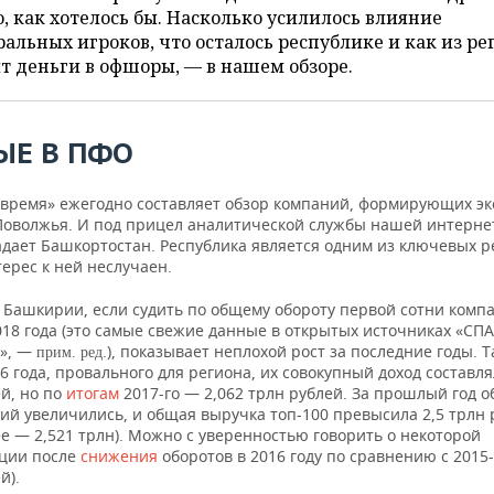
, как хотелось бы. Насколько усилилось влияние
альных игроков, что осталось республике и как из ре
т деньги в офшоры, — в нашем обзоре.
ЫЕ В ПФО
 время» ежегодно составляет обзор компаний, формирующих э
Поволжья. И под прицел аналитической службы нашей интерне
адает Башкортостан. Республика является одним из ключевых р
ерес к ней неслучаен.
 Башкирии, если судить по общему обороту первой сотни компа
18 года (это самые свежие данные в открытых источниках «СПА
», —
.), показывает неплохой рост за последние годы. Т
прим. ред
6 года, провального для региона, их совокупный доход составля
й, но по
итогам
2017-го — 2,062 трлн рублей. За прошлый год 
й увеличились, и общая выручка топ-100 превысила 2,5 трлн 
е — 2,521 трлн). Можно с уверенностью говорить о некоторой
ции после
снижения
оборотов в 2016 году по сравнению с 2015-
й).