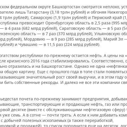
ском федеральном округе Башкортостан смотрится неплохо, ус
зателю лишь Татарстану (3,18 трлн рублей) и обгоняя Нижегор
,4 трлн рублей), Самарскую (1,9 трлн рублей) и Пермский край (1
еспублика превосходит Оренбургскую область в 2,5 раза (995 мл
 в 4 раза (682 млрд рублей), Саратовскую область — в 5 раз (5
ензенскую область — в 7 раз (370 млрд рублей), Ульяновскую об
лрд рублей), Мордовию — в 9 раз (285 млрд рублей), Марий Эл —
рублей) и Чувашию — в 11,5 раз (224 млрд рублей).
огатством республики по-прежнему остается нефть. А цены на 
сле кризисного 2016 года стабилизировались. Соответственно, 
ьно отразилась и на Башкортостане. Однако не одна «нефтянка
а общую картину. Еще с прошлого года в топе стали появлятьс
оказывающие значительный рост своей выручки, и в этом году 
и бить собственные рекорды. И далеко не все эти компании св
пьедестал почета по-прежнему занимают предприятия, добыв
ывающие, транспортирующие и продающие нефть, газ или про
ервой десятке (вместе с обслуживающими нефтегазовую сферу) 
 уже семь. А в сотне — почти треть. А если к ним добавить ком
 с добычей полезных ископаемых (а также переработкой,
ровкой и продажей), то список пополнится еще на десяток, до