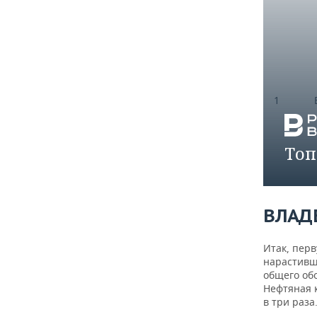
1
Топ
ВЛАД
Итак, пер
2
нарастивше
общего об
Нефтяная 
в три раза