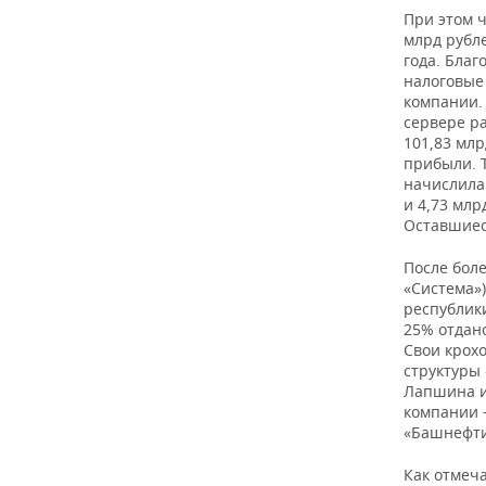
3
При этом 
млрд рубл
года. Благ
налоговые
компании.
4
сервере р
101,83 мл
прибыли. 
начислила 
и 4,73 млр
Оставшиес
5
После бол
«Система»
республики
25% отдан
Свои крохо
6
структуры
Лапшина и
компании 
«Башнефти
7
Как отмеча