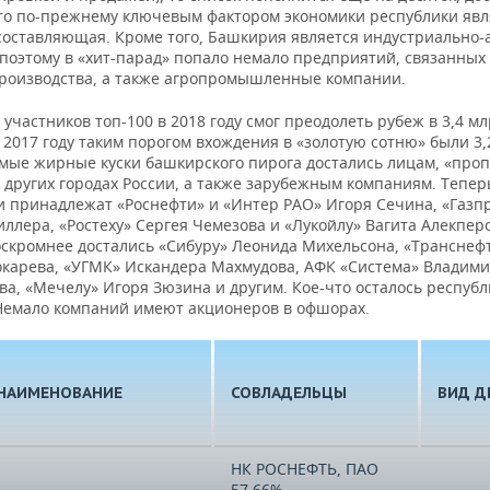
что по-прежнему ключевым фактором экономики республики явл
составляющая. Кроме того, Башкирия является индустриально
 поэтому в «хит-парад» попало немало предприятий, связанных
роизводства, а также агропромышленные компании.
участников топ-100 в 2018 году смог преодолеть рубеж в 3,4 мл
в 2017 году таким порогом вхождения в «золотую сотню» были 3,
амые жирные куски башкирского пирога достались лицам, «про
 других городах России, а также зарубежным компаниям. Тепер
и принадлежат «Роснефти» и «Интер РАО» Игоря Сечина, «Газп
ллера, «Ростеху» Сергея Чемезова и «Лукойлу» Вагита Алекпер
оскромнее достались «Сибуру» Леонида Михельсона, «Транснеф
окарева, «УГМК» Искандера Махмудова, АФК «Система» Владим
а, «Мечелу» Игоря Зюзина и другим. Кое-что осталось республ
Немало компаний имеют акционеров в офшорах.
НАИМЕНОВАНИЕ
СОВЛАДЕЛЬЦЫ
ВИД Д
НК РОСНЕФТЬ, ПАО
57.66%