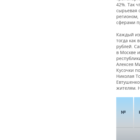
42%. Так 
сырьевая 
регионом,
сферами п
Каждый из 
тогда как 
рублей. С
в Москве и
республик
Алексея Ми
Кусочки п
Николая Т
Евтушенков
жителям. 
№