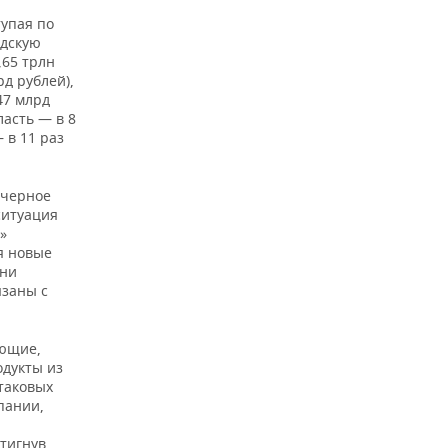
тупая по
одскую
,65 трлн
рд рублей),
47 млрд
ласть — в 8
 в 11 раз
«черное
ситуация
»
я новые
они
язаны с
ающие,
дукты из
таковых
пании,
стигнув