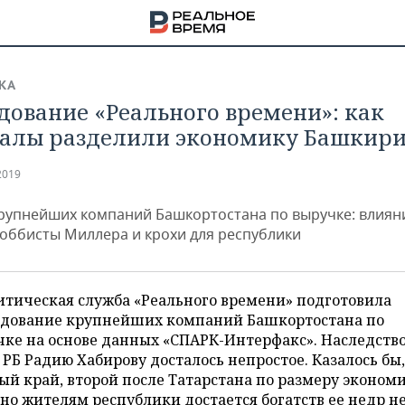
КА
дование «Реального времени»: как
алы разделили экономику Башкир
2019
крупнейших компаний Башкортостана по выручке: влиян
лоббисты Миллера и крохи для республики
итическая служба «Реального времени» подготовила
едование крупнейших компаний Башкортостана по
ке на основе данных «СПАРК-Интерфакс». Наследств
НА
 РБ Радию Хабирову досталось непростое. Казалось бы,
ый край, второй после Татарстана по размеру эконом
но жителям республики достается богатств ее недр не