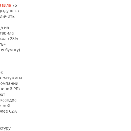
119.287.006
100.086.063
19%
ализированных
авила
75
нах
едыдущего
еличить
ля розничная
г
ным топливом в
да на
110.616.621
62.014.998
78%
ализированных
тавила
нах
коло 28%
ть»
ну бумагу)
е исследования и
отки в области
81.175.804
60.372.814
34%
венных и
ФК
еских наук прочие
 жемчужина
компании.
шений РБ).
ставление прочих
еют
в области добычи
77.414.787
64.835.341
19%
ександра
и природного газа
тяной
олее 62%
водство
еактивных и
74.967.838
73.771.883
2%
винтовых
ктуру