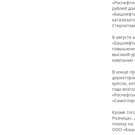
«Роснефти
рублей дох
«Башнефт
катализато
8
Стерлитам
В августе 
«Башнефти
повышение
9
высокий у
компании 
В конце пр
директоров
кресло, к
года возг
«Роснефть
10
«Самотлор
Кроме тог
Розница»,
планку на
ООО «Башне