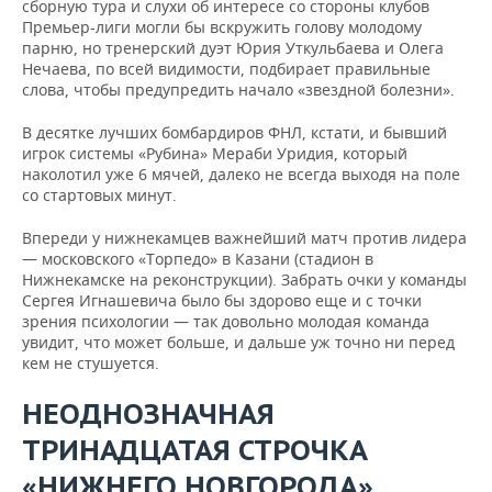
сборную тура и слухи об интересе со стороны клубов
Премьер-лиги могли бы вскружить голову молодому
парню, но тренерский дуэт Юрия Уткульбаева и Олега
Нечаева, по всей видимости, подбирает правильные
слова, чтобы предупредить начало «звездной болезни».
В десятке лучших бомбардиров ФНЛ, кстати, и бывший
игрок системы «Рубина» Мераби Уридия, который
наколотил уже 6 мячей, далеко не всегда выходя на поле
со стартовых минут.
Впереди у нижнекамцев важнейший матч против лидера
— московского «Торпедо» в Казани (стадион в
Нижнекамске на реконструкции). Забрать очки у команды
Сергея Игнашевича было бы здорово еще и с точки
зрения психологии — так довольно молодая команда
увидит, что может больше, и дальше уж точно ни перед
кем не стушуется.
НЕОДНОЗНАЧНАЯ
ТРИНАДЦАТАЯ СТРОЧКА
«НИЖНЕГО НОВГОРОДА»