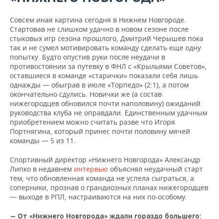
Совсем иная картина сегодня в Нижнем Новгороде.
Стартовав не слишком удачно в новом сезоне после
стыковых игр сезона прошлого, Дмитрий Черышев пока
так и не сумел мотивировать команду сделать еще одну
попытку. Будто опустив руки после неудачи в
противостоянии за путевку в ФНЛ с «Крыльями Советов»,
оставшиеся в команде «старички» показали себя лишь
однажды — обыграв в июле «Торпедо» (2:1), а потом
окончательно сдулись. Новички же (а состав
нижегородцев обновился почти наполовину) ожиданий
руководства клуба не оправдали. Единственным удачным
приобретением можно считать разве что Игоря
Портнягина, который принес почти половину мячей
команды — 5 из 11.
Спортивный директор «Нижнего Новгорода» Александр
Липко в недавнем
интервью
объяснял неудачный старт
тем, что обновленная команда не успела сыграться, а
соперники, прознав о грандиозных планах нижегородцев
— выходе в РПЛ, настраиваются на них по-особому.
— От «Нижнего Новгорода» ждали гораздо большего: