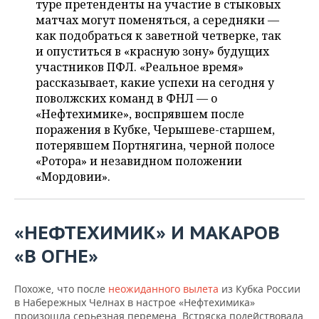
туре претенденты на участие в стыковых
НЕФТЕХИМИЯ
матчах могут поменяться, а середняки —
РОЗНИЧНАЯ ТОРГОВЛЯ
НОВОСТИ ТЕХНОЛОГИЙ
МЕРОПРИЯТИЯ
как подобраться к заветной четверке, так
НЕФТЬ
и опуститься в «красную зону» будущих
ТРАНСПОРТ
IT
НОВОСТИ МЕРОПРИЯТИЙ
СПОРТ
участников ПФЛ. «Реальное время»
ОПК
рассказывает, какие успехи на сегодня у
УСЛУГИ
МЕДИА
ВЫЕЗДНАЯ РЕДАКЦИЯ
НОВОСТИ СПОРТА
ОБЩЕСТВО
поволжских команд в ФНЛ — о
ЭНЕРГЕТИКА
«Нефтехимике», воспрявшем после
ТЕЛЕКОММУНИКАЦИИ
БИЗНЕС-БРАНЧИ
ФУТБОЛ
НОВОСТИ ОБЩЕСТВА
ФОТОГАЛЕРЕЯ
поражения в Кубке, Черышеве-старшем,
потерявшем Портнягина, черной полосе
ONLINE-КОНФЕРЕНЦИИ
ХОККЕЙ
ВЛАСТЬ
СЮЖЕТЫ
«Ротора» и незавидном положении
«Мордовии».
ОТКРЫТАЯ ЛЕКЦИЯ
БАСКЕТБОЛ
ИНФРАСТРУКТУРА
СПРАВОЧНИК
ВОЛЕЙБОЛ
ИСТОРИЯ
СПИСОК ПЕРСОН
ПОЛНАЯ ВЕРСИЯ
«НЕФТЕХИМИК» И МАКАРОВ
«В ОГНЕ»
КИБЕРСПОРТ
КУЛЬТУРА
СПИСОК КОМПАНИЙ
ФИГУРНОЕ КАТАНИЕ
МЕДИЦИНА
Похоже, что после
неожиданного вылета
из Кубка России
в Набережных Челнах в настрое «Нефтехимика»
произошла серьезная перемена. Встряска подействовала