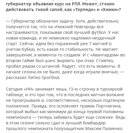
губернатор объявлял курс на РПЛ. Может, стоило
действовать тихой сапой, как «Торпедо» и «Химки»?
— Губернатор обозначил задачу. Хотя, действительно,
получается так, что на «Нижний Новгород» все
настраиваются, показывая свой лучший футбол. У нас
новая команда, и ее немножко надломил неудачный
старт. Сейчас идем без поражений уже 7 матчей (с
учетом Кубка), есть какая-то стабильность. Не хватает
завершения, а моменты-то создаем. И с «Авангардом» во
втором тайме был шанс вырвать три очка: Ставпец
пробил рядом со штангой. Радует, что есть моменты. В
начале сезона их не было, даже когда играли вничью, —
рассказал Липко Sportbox.
Сегодня «НН» занимает лишь 13-ю строчку в турнирной
таблице, и это при том, что в последних матчах волжане
не проигрывали и, соответственно, несколько подтянули
положение. Правда, его осложняет травма Портнягина,
который выбыл как минимум до конца первой половины
чемпионата — теперь забивать будет еще сложнее. Ведь
в этом сезоне сильно сдал и лучший бомбардир
прошлого чемпионата полузащитник Максим Палиенко.