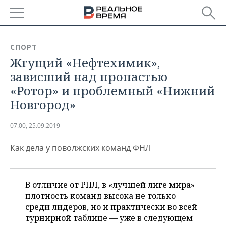
РЕГИОНЫ
СПОРТ
Жгущий «Нефтехимик»,
БАШКОРТОСТАН
НОВОСТИ
зависший над пропастью
ТАТАРСТАН
АНАЛИТИКА
«Ротор» и проблемный «Нижний
Новгород»
УДМУРТИЯ
НОВОСТИ АНАЛИТИКИ
ЭКОНОМИКА
07:00, 25.09.2019
ДЕКЛАРАЦИИ О ДОХОДАХ
НОВОСТИ ЭКОНОМИКИ
ПРОМЫШЛЕННОСТЬ
Как дела у поволжских команд ФНЛ
КОРОЛИ ГОСЗАКАЗА ПФО
ФИНАНСЫ
НОВОСТИ
НЕДВИЖИМОСТЬ
ПРОМЫШЛЕННОСТИ
ВУЗЫ ТАТАРСТАНА
БАНКИ
НОВОСТИ НЕДВИЖИМОСТИ
АВТО
АГРОПРОМ
В отличие от РПЛ, в «лучшей лиге мира»
плотность команд высока не только
КОМУ ПРИНАДЛЕЖАТ
БЮДЖЕТ
НОВОСТИ АВТО
БИЗНЕС
ТОРГОВЫЕ ЦЕНТРЫ
МАШИНОСТРОЕНИЕ
среди лидеров, но и практически во всей
ТАТАРСТАНА
турнирной таблице — уже в следующем
ИНВЕСТИЦИИ
НОВОСТИ БИЗНЕСА
ТЕХНОЛОГИИ