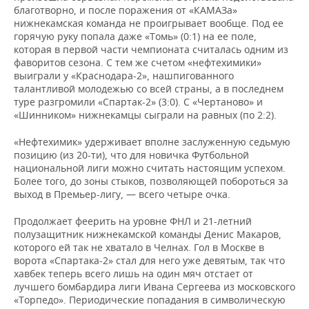
ВОДНЫЕ ВИДЫ СПОРТА
ОБРАЗОВАНИЕ
благотворно, и после поражения от «КАМАЗа»
нижнекамская команда не проигрывает вообще. Под ее
ХОККЕЙ С МЯЧОМ
ПРОИСШЕСТВИЯ
горячую руку попала даже «Томь» (0:1) на ее поле,
которая в первой части чемпионата считалась одним из
фаворитов сезона. С тем же счетом «нефтехимики»
выиграли у «Краснодара-2», нашпигованного
талантливой молодежью со всей страны, а в последнем
туре разгромили «Спартак-2» (3:0). С «Чертаново» и
«Шинником» нижнекамцы сыграли на равных (по 2:2).
«Нефтехимик» удерживает вполне заслуженную седьмую
позицию (из 20-ти), что для новичка Футбольной
национальной лиги можно считать настоящим успехом.
Более того, до зоны стыков, позволяющей побороться за
выход в Премьер-лигу, — всего четыре очка.
Продолжает феерить на уровне ФНЛ и 21-летний
полузащитник нижнекамской команды Денис Макаров,
которого ей так не хватало в Челнах. Гол в Москве в
ворота «Спартака-2» стал для него уже девятым, так что
хавбек теперь всего лишь на один мяч отстает от
лучшего бомбардира лиги Ивана Сергеева из московского
«Торпедо». Периодические попадания в символическую