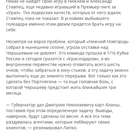
Никак не найдет свою игру в Нижнем и Александр
Ставпец, еще недавно игравший в Премьер-лиге за
«Урал». Тех лидерских качеств, которых от него ждали,
Ставпец пока не показал. В условиях выбывшего
голеадора именно этим двоим придется брать игру на
себя.
Несмотря на ворох проблем, который «Нижний Новгород»
собрал в нынешнем сезоне, угроза отставки над
Черышевым не довлеет. Его команда прошла в 1/16 Кубка
России и сегодня сразится с «Краснодаром», а во
внутреннем первенстве нужно отквитать всего шесть
очков, чтобы забраться в зону стыков, а эту задачу можно
выполнить еще до зимнего перерыва. Вот только как это
сделать без Портнягина — та еще головная боль, с
которой Черышеву предстоит жить ближайшие три
месяца.
— Губернатор дал Дмитрию Николаевичу карт-бланш,
поставив при этом определенную задачу. Выводы,
наверное, будут сделаны по весне. А вся эта тема
раздувалась агентами, которые лоббируют своих
клиентов, — резюмировал Липко.