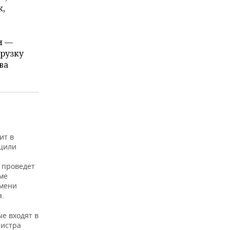
к,
и —
грузку
ва
ит в
бщили
 проведет
ме
емени
а.
е входят в
нистра