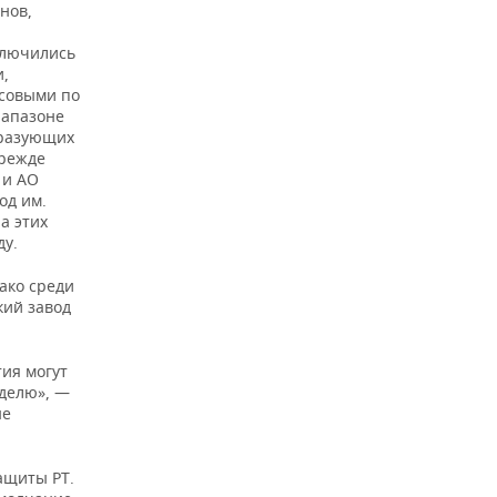
нов,
а
ключились
и,
ссовыми по
иапазоне
бразующих
Прежде
 и АО
од им.
а этих
ду.
ако среди
кий завод
ия могут
еделю», —
не
ащиты РТ.