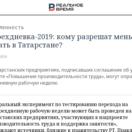
ЛЕННОСТЬ
ехдневка-2019: кому разрешат мен
ать в Татарстане?
2019
тарстанских предприятиях, подписавших соглашение об 
те «Повышение производительности труда», могут опр
невную рабочую неделю
ральный эксперимент по тестированию перехода на
рехдневную рабочую неделю может быть проведен на
НА
рстанских предприятиях, участвующих в нацпроекте
зводительность труда и поддержка занятости»,
ждают источники, близкие к правительству РТ. Правд