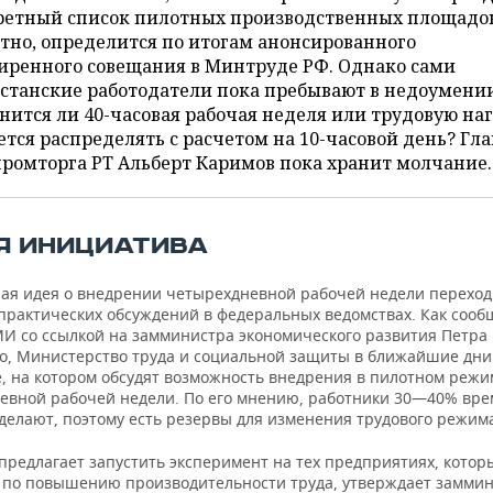
ретный список пилотных производственных площадо
тно, определится по итогам анонсированного
иренного совещания в Минтруде РФ. Однако сами
рстанские работодатели пока пребывают в недоумени
нится ли 40-часовая рабочая неделя или трудовую на
тся распределять с расчетом на 10-часовой день? Гла
ромторга РТ Альберт Каримов пока хранит молчание.
Я ИНИЦИАТИВА
ая идея о внедрении четырехдневной рабочей недели переход
 практических обсуждений в федеральных ведомствах. Как соо
МИ со ссылкой на замминистра экономического развития Петра
го, Министерство труда и социальной защиты в ближайшие дни
, на котором обсудят возможность внедрения в пилотном режи
евной рабочей недели. По его мнению, работники 30—40% вр
делают, поэтому есть резервы для изменения трудового режим
редлагает запустить эксперимент на тех предприятиях, которы
 по повышению производительности труда, утверждает замми