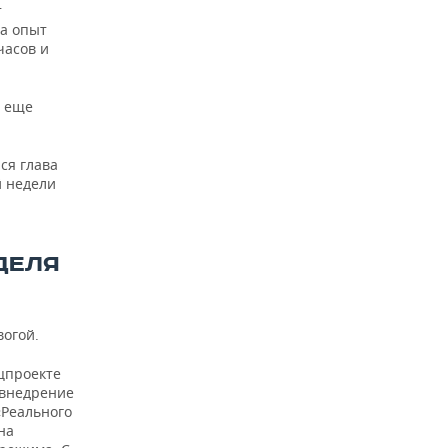
т
на опыт
часов и
— еще
ся глава
 недели
ДЕЛЯ
вогой.
цпроекте
 внедрение
«Реального
на