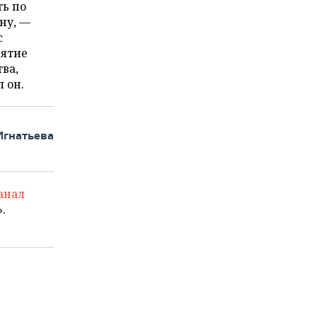
ть по
ну, —
с
нятие
ва,
 он.
Игнатьева
анал
.