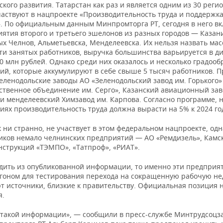
кого развития. Татарстан как раз и является одним из 30 регио
частвуют в нацпроекте «Производительность труда и поддержк
». По официальным данным Минпромторга РТ, сегодня в него в
ятия второго и третьего эшелонов из разных городов — Казан
х Челнов, Альметьевска, Менделеевска. Их нельзя назвать ма
ти занятых работников, выручка большинства варьируется в д
00 млн рублей. Однако среди них оказалось и несколько градоо
ий, которые аккумулируют в себе свыше 5 тысяч работников. 
зеленодольские заводы АО «Зеленодольский завод им. Горького»
ственное объединение им. Серго», Казанский авиационный зав
и менделеевский Химзавод им. Карпова. Согласно программе, н
иях производительность труда должна вырасти на 5% к 2024 го
 ни странно, не участвует в этом федеральном нацпроекте, одн
ников немало челнинских предприятий — АО «Ремдизель», Камс
нструкций «ТЭМПО», «Татпроф», «РИАТ».
одить из опубликованной информации, то именно эти предприят
игоном для тестирования перехода на сокращенную рабочую н
т источники, близкие к правительству. Официальная позиция 
я.
т такой информации», — сообщили в пресс-службе Минтрудсоцз