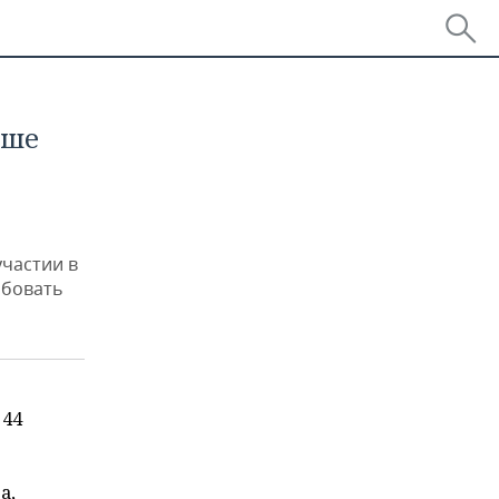
ьше
участии в
обовать
 44
а,