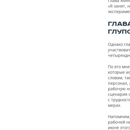
Глава Мин
«Я занят, 
экспериме
ГЛАВ
ГЛУП
Однако гла
участвоват
четырехдн
По его мне
которые и
словам, т
персонал,
рабочую н
сценария 
с труднос
мерах.
Напомним,
рабочей н
июне этог