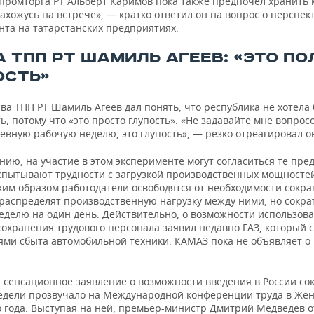
промторга РТ Альберт Каримов пока также предпочел хранить 
нахожусь на встрече», — кратко ответил он на вопрос о перспек
нта на татарстанских предприятиях.
А ТПП РТ ШАМИЛЬ АГЕЕВ: «ЭТО ПО
ОСТЬ»
ва ТПП РТ Шамиль Агеев дал понять, что республика не хотела
ь, потому что «это просто глупость». «Не задавайте мне вопрос
евную рабочую неделю, это глупость», — резко отреагировал о
нию, на участие в этом эксперименте могут согласиться те пре
спытывают трудности с загрузкой производственных мощностей
аким образом работодатели освободятся от необходимости сокр
 распределят производственную нагрузку между ними, но сокра
еделю на один день. Действительно, о возможности использова
сохранения трудового персонала заявил недавно ГАЗ, который 
тями сбыта автомобильной техники. КАМАЗ пока не объявляет о
 сенсационное заявление о возможности введения в России с
едели прозвучало на Международной конференции труда в Жен
о года. Выступая на ней, премьер-министр Дмитрий Медведев о