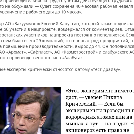
 производительности труда с учетом действующего трудового 
го не обсуждали — будет сохранена 40-часовая рабочая неделя
увеличение рабочего дня до 10 часов».
ор АО «Вакууммаш» Евгений Капустин, который также подписал
е об участии в нацпроекте, воздержался от комментариев. Отм
арстанских участников нацпроекта постоянно пополняется. Есл
 в нем было всего 29 компаний, то теперь отряд предприятий, 
за повышение производительности, вырос до 44. Он пополнился
АО «Аромат», «Сафпласт», АО «Казметрострой» и елабужского А
но-производственного типа «Алабуга».
е эксперты критически относятся к этому «тест-драйву».
«Этот эксперимент ничего 
даст, — уверен Никита
Кричевский. — Если бы
эксперименты проводили 
водородных атомах или на
мышах, а тут — на людях. Н
акционеров есть право не