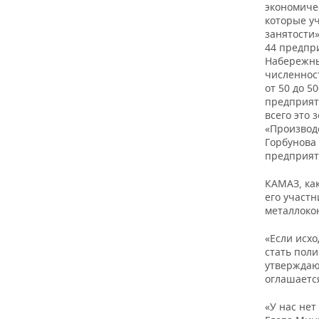
ВОДНЫЕ ВИДЫ СПОРТА
ОБРАЗОВАНИЕ
экономичес
которые у
занятости
ХОККЕЙ С МЯЧОМ
ПРОИСШЕСТВИЯ
44 предпри
Набережны
численнос
от 50 до 5
предприят
всего это 
«Производ
Горбунова 
предприят
КАМАЗ, как
его участ
металлоко
«Если исх
стать пол
утверждаю
оглашаетс
«У нас не