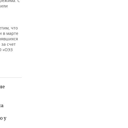
режима. С
 или
етим, что
и в марте
взявшихся
 за счет
О «ОЭЗ
не
на
о у