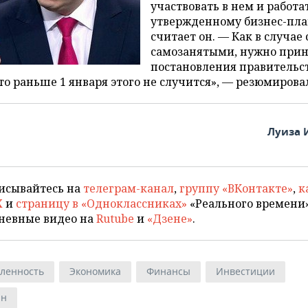
участвовать в нем и работа
утвержденному бизнес-пла
считает он. — Как в случае 
самозанятыми, нужно при
постановления правительст
то раньше 1 января этого не случится», — резюмировал
Луиза 
исывайтесь на
телеграм-канал
,
группу «ВКонтакте»
,
к
X
и
страницу в «Одноклассниках»
«Реального времени»
невные видео на
Rutube
и
«Дзене»
.
ленность
Экономика
Финансы
Инвестиции
ан