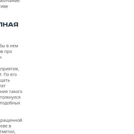
молчание:
тиве
ЛНАЯ
 бы в нем
ов про
н.
дприятия,
. По его
ащать
тят
ния такого
столкнулся
 подобных
окращенной
еве в
тметил,