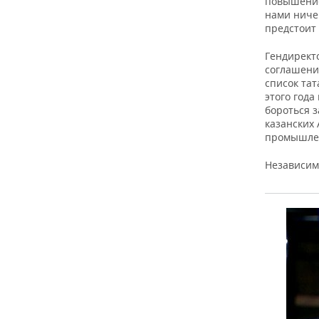
повышение
нами ниче
предстоит 
Гендирект
соглашени
список тат
этого года
бороться 
казанских 
промышлен
Независимы