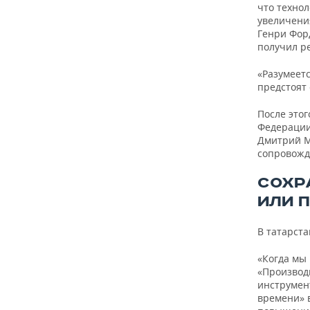
что технол
увеличени
Генри Форд
получил р
«Разумеет
предстоят
После это
Федерации
Дмитрий М
сопровожд
СОХР
ИЛИ 
В татарста
«Когда мы
«Производ
инструмен
времени» 