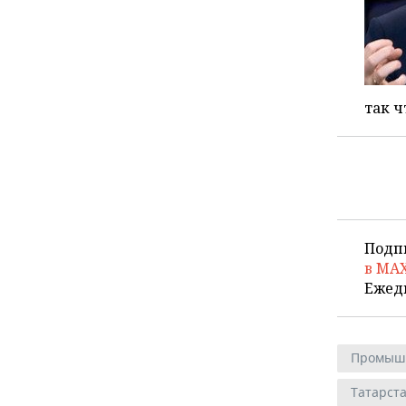
так ч
Подп
в MA
Ежед
Промыш
Татарст