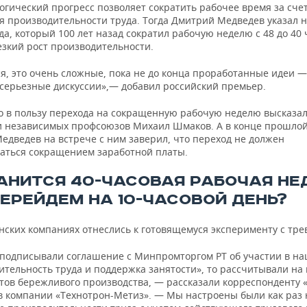
огический прогресс позволяет сократить рабочее время за сче
я производительности труда. Тогда Дмитрий Медведев указал 
а, который 100 лет назад сократил рабочую неделю с 48 до 40 
езкий рост производительности.
ся, это очень сложные, пока не до конца проработанные идеи 
 серьезные дискуссии»,— добавил российский премьер.
го в пользу перехода на сокращенную рабочую неделю высказал
 независимых профсоюзов Михаил Шмаков. А в конце прошлой
едведев на встрече с ним заверил, что переход не должен
аться сокращением заработной платы.
АНИТСЯ 40-ЧАСОВАЯ РАБОЧАЯ НЕ
ПЕРЕЙДЕМ НА 10-ЧАСОВОЙ ДЕНЬ?
нских компаниях отнеслись к готовящемуся эксперименту с тре
 подписывали соглашение с Минпромторгом РТ об участии в на
ительность труда и поддержка занятости», то рассчитывали на
тов бережливого производства, — рассказали корреспонденту 
в компании «Технотрон-Метиз». — Мы настроены были как раз 