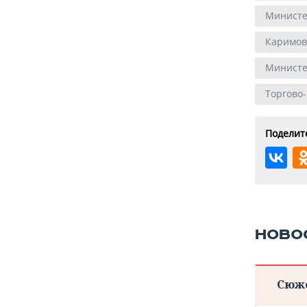
Министе
Каримов
Министе
Торгово
Поделите
НОВО
Сюж