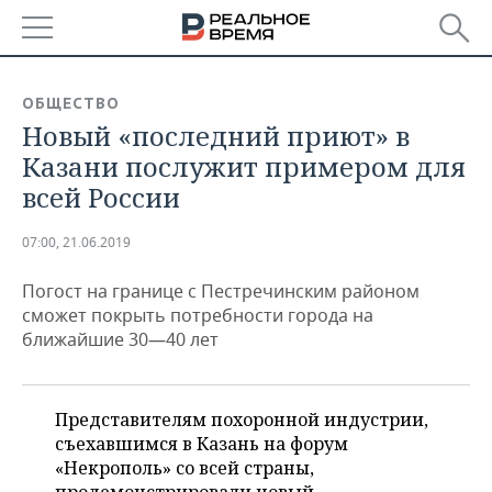
РЕГИОНЫ
ОБЩЕСТВО
Новый «последний приют» в
БАШКОРТОСТАН
НОВОСТИ
Казани послужит примером для
ТАТАРСТАН
АНАЛИТИКА
всей России
УДМУРТИЯ
НОВОСТИ АНАЛИТИКИ
ЭКОНОМИКА
07:00, 21.06.2019
ДЕКЛАРАЦИИ О ДОХОДАХ
НОВОСТИ ЭКОНОМИКИ
ПРОМЫШЛЕННОСТЬ
Погост на границе с Пестречинским районом
сможет покрыть потребности города на
КОРОЛИ ГОСЗАКАЗА ПФО
ФИНАНСЫ
НОВОСТИ
НЕДВИЖИМОСТЬ
ближайшие 30—40 лет
ПРОМЫШЛЕННОСТИ
ВУЗЫ ТАТАРСТАНА
БАНКИ
НОВОСТИ НЕДВИЖИМОСТИ
АВТО
АГРОПРОМ
Представителям похоронной индустрии,
КОМУ ПРИНАДЛЕЖАТ
БЮДЖЕТ
НОВОСТИ АВТО
БИЗНЕС
съехавшимся в Казань на форум
ТОРГОВЫЕ ЦЕНТРЫ
МАШИНОСТРОЕНИЕ
ТАТАРСТАНА
«Некрополь» со всей страны,
ИНВЕСТИЦИИ
НОВОСТИ БИЗНЕСА
ТЕХНОЛОГИИ