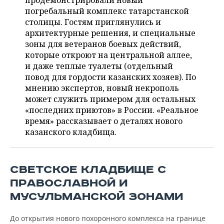
продемонстрировали новый
НЕФТЕХИМИЯ
погребальный комплекс татарстанской
РОЗНИЧНАЯ ТОРГОВЛЯ
НОВОСТИ ТЕХНОЛОГИЙ
МЕРОПРИЯТИЯ
столицы. Гостям приглянулись и
НЕФТЬ
архитектурные решения, и специальные
ТРАНСПОРТ
IT
НОВОСТИ МЕРОПРИЯТИЙ
СПОРТ
зоны для ветеранов боевых действий,
ОПК
которые откроют на центральной аллее,
УСЛУГИ
МЕДИА
ВЫЕЗДНАЯ РЕДАКЦИЯ
НОВОСТИ СПОРТА
ОБЩЕСТВО
и даже теплые туалеты (отдельный
ЭНЕРГЕТИКА
повод для гордости казанских хозяев). По
ТЕЛЕКОММУНИКАЦИИ
БИЗНЕС-БРАНЧИ
ФУТБОЛ
НОВОСТИ ОБЩЕСТВА
мнению экспертов, новый некрополь
ФОТОГАЛЕРЕЯ
может служить примером для остальных
«последних приютов» в России. «Реальное
ONLINE-КОНФЕРЕНЦИИ
ХОККЕЙ
ВЛАСТЬ
СЮЖЕТЫ
время» рассказывает о деталях нового
казанского кладбища.
ОТКРЫТАЯ ЛЕКЦИЯ
БАСКЕТБОЛ
ИНФРАСТРУКТУРА
СПРАВОЧНИК
ВОЛЕЙБОЛ
ИСТОРИЯ
СПИСОК ПЕРСОН
ПОЛНАЯ ВЕРСИЯ
СВЕТСКОЕ КЛАДБИЩЕ С
КИБЕРСПОРТ
КУЛЬТУРА
СПИСОК КОМПАНИЙ
ПРАВОСЛАВНОЙ И
МУСУЛЬМАНСКОЙ ЗОНАМИ
ФИГУРНОЕ КАТАНИЕ
МЕДИЦИНА
До открытия нового похоронного комплекса на границе