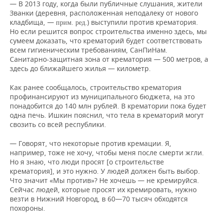
— В 2013 году, когда были публичные слушания, жители
Званки (деревня, расположенная неподалеку от нового
кладбища, —
.) выступили против крематория.
прим. ред
Но если решится вопрос строительства именно здесь, мы
сумеем доказать, что крематорий будет соответствовать
всем гигиеническим требованиям, СанПиНам.
Санитарно-защитная зона от крематория — 500 метров, а
здесь до ближайшего жилья — километр.
Как ранее сообщалось, строительство крематория
профинансируют из муниципального бюджета, на это
понадобится до 140 млн рублей. В крематории пока будет
одна печь. Ишкин пояснил, что тела в крематорий могут
свозить со всей республики.
— Говорят, что некоторые против кремации. Я,
например, тоже не хочу, чтобы меня после смерти жгли.
Но я знаю, что люди просят [о строительстве
крематория], и это нужно. У людей должен быть выбор.
Что значит «Мы против»? Не хочешь — не кремируйся.
Сейчас людей, которые просят их кремировать, нужно
везти в Нижний Новгород, в 60—70 тысяч обходятся
похороны.