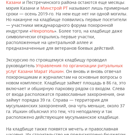
ВОДНЫЕ ВИДЫ СПОРТА
ОБРАЗОВАНИЕ
Казани
и Пестречинского района остаются еще месяцы:
мэрия Казани и
Минстрой РТ
называют лишь примерные
сроки — осень 2019-го. На нем еще нет ни одной могилы.
ХОККЕЙ С МЯЧОМ
ПРОИСШЕСТВИЯ
Но накануне на кладбище появились первые посетители
— участники международного форума похоронной
индустрии «
Некрополь
». Более того, на кладбище даже
символически открылись первые участки,
расположенные на центральной аллее и
предназначенные для ветеранов боевых действий.
Экскурсию по строящемуся кладбищу проводил
руководитель
Управления по организации ритуальных
услуг Казани
Марат Ишкин
. Он вновь и вновь отвечал
похоронщикам и журналистам на основные вопросы о
новом комплексе. Кладбище займет площадь в 86 га, это
включает и обширную парковку рядом со входом. Слева
от входа расположатся православные захоронения, они
займут порядка 39 га. Справа — территория для
мусульманских захоронений, она чуть меньше, около 37
га. Ишкин объяснил это тем, что неподалеку и так
расположено действующее мусульманское кладбище.
На кладбище также появятся мечеть и православная
часовня. Их строительство не предусмотрено бюджетом