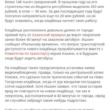
более 148 тысяч захоронений. В прошлом году на его
строительство из бюджета республики выделили 263 млн
рублей, в этом — 96 млн. За два последующих года будут
поэтапно направляться еще по 20 млн рублей, но их
будут осваивать, когда кладбище начнет свою работу.
Кладбище расположено довольно далеко от города:
прямой путь от
Казанской ярмарки
до ворот некрополя
занял более 40 минут на заказном автобусе. Ишкин
сообщил «Реальному времени», что вопрос транспортной
доступности нового кладбища прорабатывается вместе с
Комитетом по транспорту
мэрии Казани, и в будущем
сюда будут ходить автобусы.
На кладбище также предусмотрена установка камер
видеонаблюдения, правда, только на центральной аллее.
Похоже, это сделано после трагических событий на Ново-
Татарском кладбище, когда от рук вандалов пострадала
сотня надгробий. Хотя Ишкин заявил, что такая история
вряд ли повторится на новом кладбище, так как в
некрополь, расположенный в 40 минутах от города, «вряд
ли случайно забредут какие-нибудь подростки».
Сейчас на кладбище уже построена входная группа,