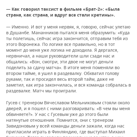
— Как говорил таксист в фильме «Брат-2»: «Была
страна, как страна, и вдруг все стали кретины».
— Именно. И вот у меня нервяк, я, говорю, сейчас улетаю
в Душанбе. Мананников пытался меня образумить: «Куда
ты полетишь, сейчас игра закончится, отправим тебя из
этого Воронежа. По логике все правильно, но в тот
момент до меня уже логика не доходила. Я дергался,
нервничал, а наши руководители шли сзади нас и
общались: «Вон, смотри, эти двое не могут деньги
поделить за сдачу матча». В итоге меня поменяли во
втором тайме, я ушел в раздевалку. Обхватил голову
руками, так и просидел весь второй тайм, даже не
заметил, как игра закончилась, и вся команда собралась в
раздевалке. Матч мы проиграли.
Гусев с тренером Вячеславом Мельниковым стояли около
дверей, и я пошел с ними разговаривать: «В чем вы меня
обвиняете?». У нас с Гусевым уже до этого были
натянутые отношения. Помнится, они с тренером
Завидоновым у всей команды деньги зажали, когда нас
пригласили играть в Финляндию, где выступал Михаил