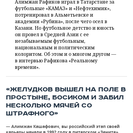
Алимжан Рафиков играл в Татарстане за
НЕФТЕХИМИЯ
футбольные «КАМАЗ» и «Нефтехимик»,
РОЗНИЧНАЯ ТОРГОВЛЯ
НОВОСТИ ТЕХНОЛОГИЙ
МЕРОПРИЯТИЯ
потренировал в Альметьевске и
НЕФТЬ
академии «Рубина», после чего осел в
ТРАНСПОРТ
IT
НОВОСТИ МЕРОПРИЯТИЙ
СПОРТ
Казани. Но футбольное детство и юность
ОПК
он провел в Средней Азии с ее
УСЛУГИ
МЕДИА
ВЫЕЗДНАЯ РЕДАКЦИЯ
НОВОСТИ СПОРТА
ОБЩЕСТВО
незабываемым футбольным,
ЭНЕРГЕТИКА
национальным и политическим
ТЕЛЕКОММУНИКАЦИИ
БИЗНЕС-БРАНЧИ
ФУТБОЛ
НОВОСТИ ОБЩЕСТВА
ФОТОГАЛЕРЕЯ
колоритом. Об этом и о многом другом —
в интервью Рафикова «Реальному
ONLINE-КОНФЕРЕНЦИИ
ХОККЕЙ
ВЛАСТЬ
СЮЖЕТЫ
времени».
ОТКРЫТАЯ ЛЕКЦИЯ
БАСКЕТБОЛ
ИНФРАСТРУКТУРА
СПРАВОЧНИК
«ЖЕЛУДКОВ ВЫШЕЛ НА ПОЛЕ В
ВОЛЕЙБОЛ
ИСТОРИЯ
СПИСОК ПЕРСОН
ПОЛНАЯ ВЕРСИЯ
ПРОСТЫНЕ, БОСИКОМ И ЗАБИЛ
НЕСКОЛЬКО МЯЧЕЙ СО
КИБЕРСПОРТ
КУЛЬТУРА
СПИСОК КОМПАНИЙ
ШТРАФНОГО»
ФИГУРНОЕ КАТАНИЕ
МЕДИЦИНА
— Алимжан Кашафович, вы российский этап своей
карьеры начали в 1992 году в питерском «Зените»,