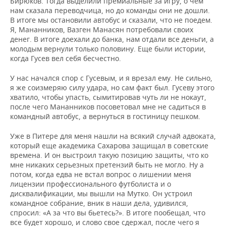
Бирюков. Тогда выделили премиальные за игру, о чем
нам сказала переводчица, но до команды они не дошли.
В итоге мы остановили автобус и сказали, что не поедем.
Я, Мананников, Вазген Манасян потребовали своих
денег. В итоге доехали до банка, нам отдали все деньги, а
молодым вернули только половину. Еще были истории,
когда Гусев вел себя бесчестно.
У нас начался спор с Гусевым, и я врезал ему. Не сильно,
я же соизмеряю силу удара, но сам факт был. Гусеву этого
хватило, чтобы упасть, сымитировав чуть ли не нокаут,
после чего Мананников посоветовал мне не садиться в
командный автобус, а вернуться в гостиницу пешком.
Уже в Питере для меня нашли на всякий случай адвоката,
который еще академика Сахарова защищал в советские
времена. И он выстроил такую позицию защиты, что ко
мне никаких серьезных претензий быть не могло. Ну а
потом, когда едва не встал вопрос о лишении меня
лицензии профессионального футболиста и о
дисквалификации, мы вышли на Мутко. Он устроил
командное собрание, вник в наши дела, удивился,
спросил: «А за что вы бьетесь?». В итоге пообещал, что
все будет хорошо, и слово свое сдержал, после чего я