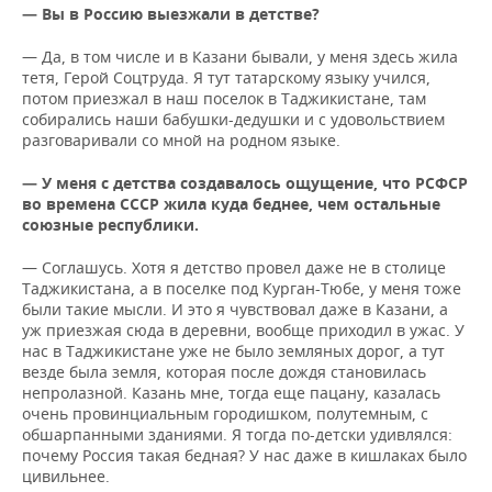
— Вы в Россию выезжали в детстве?
— Да, в том числе и в Казани бывали, у меня здесь жила
тетя, Герой Соцтруда. Я тут татарскому языку учился,
потом приезжал в наш поселок в Таджикистане, там
собирались наши бабушки-дедушки и с удовольствием
разговаривали со мной на родном языке.
— У меня с детства создавалось ощущение, что РСФСР
во времена СССР жила куда беднее, чем остальные
союзные республики.
— Соглашусь. Хотя я детство провел даже не в столице
Таджикистана, а в поселке под Курган-Тюбе, у меня тоже
были такие мысли. И это я чувствовал даже в Казани, а
уж приезжая сюда в деревни, вообще приходил в ужас. У
нас в Таджикистане уже не было земляных дорог, а тут
везде была земля, которая после дождя становилась
непролазной. Казань мне, тогда еще пацану, казалась
очень провинциальным городишком, полутемным, с
обшарпанными зданиями. Я тогда по-детски удивлялся:
почему Россия такая бедная? У нас даже в кишлаках было
цивильнее.