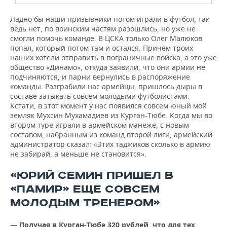
Ладно бы наши призывники потом играли в футбол, так
ведь нет, по воинским частям разошлись, но уже не
смогли помочь команде. В ЦСКА только Олег Малюков
попал, который потом там и остался. Причем троих
наших хотели отправить в пограничные войска, а это уже
общество «Динамо», откуда заявили, что они армии не
подчиняются, и парни вернулись в распоряжение
команды. Разграбили нас армейцы, пришлось дыры в
составе затыкать совсем молодыми футболистами.
Кстати, в этот момент у нас появился совсем юный мой
земляк Мухсин Мухамадиев из Курган-Тюбе. Когда мы во
втором туре играли в армейском манеже, с новым
составом, набранным из команд второй лиги, армейский
администратор сказал: «Этих таджиков сколько в армию
не забирай, а меньше не становится».
«ЮРИЙ СЕМИН ПРИШЕЛ В
«ПАМИР» ЕЩЕ СОВСЕМ
МОЛОДЫМ ТРЕНЕРОМ»
— Получая в Курган-Тюбе 320 рублей, что для тех