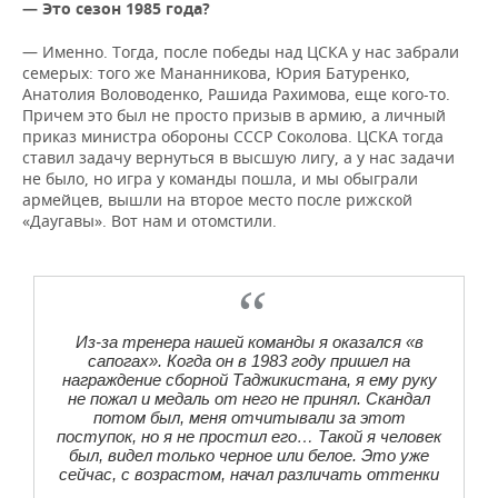
— Это сезон 1985 года?
— Именно. Тогда, после победы над ЦСКА у нас забрали
семерых: того же Мананникова, Юрия Батуренко,
Анатолия Воловоденко, Рашида Рахимова, еще кого-то.
Причем это был не просто призыв в армию, а личный
приказ министра обороны СССР Соколова. ЦСКА тогда
ставил задачу вернуться в высшую лигу, а у нас задачи
не было, но игра у команды пошла, и мы обыграли
армейцев, вышли на второе место после рижской
«Даугавы». Вот нам и отомстили.
Из-за тренера нашей команды я оказался «в
сапогах». Когда он в 1983 году пришел на
награждение сборной Таджикистана, я ему руку
не пожал и медаль от него не принял. Скандал
потом был, меня отчитывали за этот
поступок, но я не простил его… Такой я человек
был, видел только черное или белое. Это уже
сейчас, с возрастом, начал различать оттенки