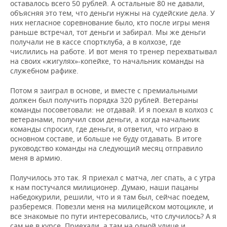
оставалось всего 50 рублей. А остальные 80 не давали,
объясняя это тем, что деньги нужны на судейские дела. У
них негласное соревнование было, кто после игры меня
раньше встречал, тот деньги и забирал. Мы же деньги
получали не в кассе спортклуба, а в колхозе, где
числились на работе. И вот меня то тренер перехватывал
на своих «жигулях»-копейке, то начальник команды на
служебном рафике.
Потом я заиграл в основе, и вместе с премиальными
должен был получить порядка 320 рублей. Ветераны
команды посоветовали: не отдавай. И я поехал в колхоз с
ветеранами, получил свои деньги, а когда начальник
команды спросил, где деньги, я ответил, что играю в
основном составе, и больше не буду отдавать. В итоге
руководство команды на следующий месяц отправило
меня в армию.
Получилось это так. Я приехал с матча, лег спать, а с утра
к нам постучался милиционер. Думаю, наши пацаны
набедокурили, решили, что и я там был, сейчас поедем,
разберемся. Повезли меня на милицейском мотоцикле, и
все знакомые по пути интересовались, что случилось? А я
сам не в курсе. Приехали, а там на одной улице и