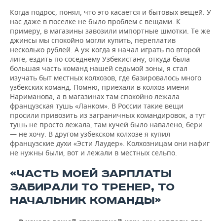
Когда подрос, понял, что это касается и бытовых вещей. У
нас даже в поселке не было проблем с вещами. К
примеру, в магазины завозили импортные шмотки. Те же
джинсы мы спокойно могли купить, переплатив
несколько рублей. А уж когда я начал играть по второй
лиге, ездить по соседнему Узбекистану, откуда была
большая часть команд нашей седьмой зоны, я стал
изучать быт местных колхозов, где базировалось много
узбекских команд. Помню, приехали в колхоз имени
Нариманова, а в магазинах там спокойно лежала
французская тушь «Ланком». В России такие вещи
просили привозить из заграничных командировок, а тут
тушь не просто лежала, там кучей было навалено, бери
— не хочу. В другом узбекском колхозе я купил
французские духи «Эсти Лаудер». Колхозницам они нафиг
не нужны были, вот и лежали в местных сельпо.
«ЧАСТЬ МОЕЙ ЗАРПЛАТЫ
ЗАБИРАЛИ ТО ТРЕНЕР, ТО
НАЧАЛЬНИК КОМАНДЫ»