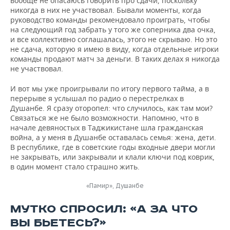
вообще не опасаюсь говорить про сдачи, поскольку
никогда в них не участвовал. Бывали моменты, когда
руководство команды рекомендовало проиграть, чтобы
на следующий год забрать у того же соперника два очка,
и все коллективно соглашалась, этого не скрываю. Но это
не сдача, которую я имею в виду, когда отдельные игроки
команды продают матч за деньги. В таких делах я никогда
не участвовал.
И вот мы уже проигрывали по итогу первого тайма, а в
перерыве я услышал по радио о перестрелках в
Душанбе. Я сразу оторопел: что случилось, как там мои?
Связаться же не было возможности. Напомню, что в
начале девяностых в Таджикистане шла гражданская
война, а у меня в Душанбе оставалась семья: жена, дети.
В республике, где в советские годы входные двери могли
не закрывать, или закрывали и клали ключи под коврик,
в один момент стало страшно жить.
«Памир», Душанбе
МУТКО СПРОСИЛ: «А ЗА ЧТО
ВЫ БЬЕТЕСЬ?»