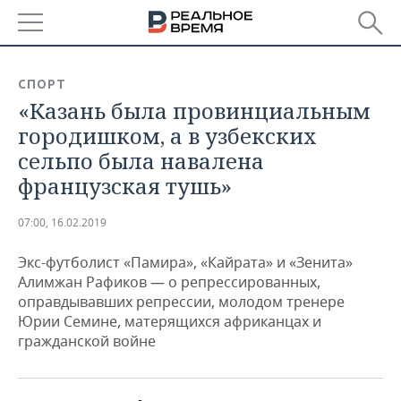
РЕГИОНЫ
СПОРТ
«Казань была провинциальным
БАШКОРТОСТАН
НОВОСТИ
городишком, а в узбекских
ТАТАРСТАН
АНАЛИТИКА
сельпо была навалена
французская тушь»
УДМУРТИЯ
НОВОСТИ АНАЛИТИКИ
ЭКОНОМИКА
07:00, 16.02.2019
ДЕКЛАРАЦИИ О ДОХОДАХ
НОВОСТИ ЭКОНОМИКИ
ПРОМЫШЛЕННОСТЬ
Экс-футболист «Памира», «Кайрата» и «Зенита»
КОРОЛИ ГОСЗАКАЗА ПФО
ФИНАНСЫ
НОВОСТИ
НЕДВИЖИМОСТЬ
Алимжан Рафиков — о репрессированных,
ПРОМЫШЛЕННОСТИ
оправдывавших репрессии, молодом тренере
ВУЗЫ ТАТАРСТАНА
БАНКИ
НОВОСТИ НЕДВИЖИМОСТИ
АВТО
Юрии Семине, матерящихся африканцах и
АГРОПРОМ
гражданской войне
КОМУ ПРИНАДЛЕЖАТ
БЮДЖЕТ
НОВОСТИ АВТО
БИЗНЕС
ТОРГОВЫЕ ЦЕНТРЫ
МАШИНОСТРОЕНИЕ
ТАТАРСТАНА
ИНВЕСТИЦИИ
НОВОСТИ БИЗНЕСА
ТЕХНОЛОГИИ