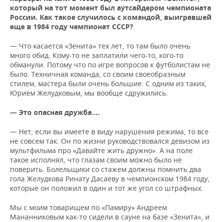
ВОДНЫЕ ВИДЫ СПОРТА
ОБРАЗОВАНИЕ
который на тот момент был аутсайдером чемпионата
России. Как такое случилось с командой,
выигравшей
ХОККЕЙ С МЯЧОМ
ПРОИСШЕСТВИЯ
еще в 1984 году чемпионат СССР?
— Что касается «Зенита» тех лет, то там было очень
много обид. Кому-то не заплатили чего-то, кого-то
обманули. Потому что по игре вопросов к футболистам не
было. Техничная команда, со своим своеобразным
стилем, мастера были очень большие. С одним из таких,
Юрием Желудковым, мы вообще сдружились.
— Это опасная дружба.…
— Нет, если вы имеете в виду нарушения режима, то все
не совсем так. Он по жизни руководствовался девизом из
мультфильма про «Давайте жить дружно». А на поле
такое исполнял, что глазам своим можно было не
поверить. Болельщики со стажем должны помнить два
гола Желудкова Ринату Дасаеву в чемпионском 1984 году,
которые он положил в один и тот же угол со штрафных.
Мы с моим товарищем по «Памиру» Андреем
Мананниковым как-то сидели в сауне на базе «Зенита», и