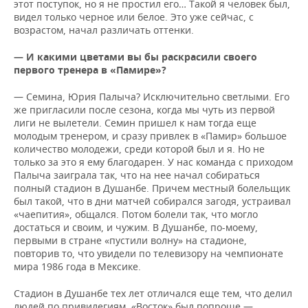
этот поступок, но я не простил его… Такой я человек был,
видел только черное или белое. Это уже сейчас, с
возрастом, начал различать оттенки.
— И какими цветами вы бы раскрасили своего
первого тренера в «Памире»?
— Семина, Юрия Палыча? Исключительно светлыми. Его
же пригласили после сезона, когда мы чуть из первой
лиги не вылетели. Семин пришел к нам тогда еще
молодым тренером, и сразу привлек в «Памир» большое
количество молодежи, среди которой был и я. Но не
только за это я ему благодарен. У нас команда с приходом
Палыча заиграла так, что на нее начал собираться
полный стадион в Душанбе. Причем местный болельщик
был такой, что в дни матчей собирался загодя, устраивал
«чаепития», общался. Потом болели так, что могло
достаться и своим, и чужим. В Душанбе, по-моему,
первыми в стране «пустили волну» на стадионе,
повторив то, что увидели по телевизору на чемпионате
мира 1986 года в Мексике.
Стадион в Душанбе тех лет отличался еще тем, что делил
людей по привилегиям. «Восток» был попроще —