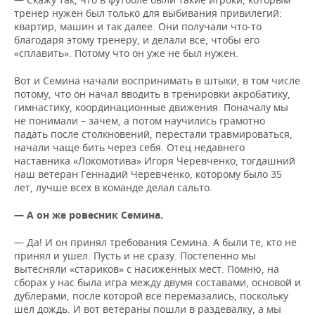
тренер нужен был только для выбивания привилегий:
квартир, машин и так далее. Они получали что-то
благодаря этому тренеру, и делали все, чтобы его
«сплавить». Потому что он уже не был нужен.
Вот и Семина начали воспринимать в штыки, в том числе
потому, что он начал вводить в тренировки акробатику,
гимнастику, координационные движения. Поначалу мы
не понимали – зачем, а потом научились грамотно
падать после столкновений, перестали травмироваться,
начали чаще бить через себя. Отец недавнего
наставника «Локомотива» Игоря Черевченко, тогдашний
наш ветеран Геннадий Черевченко, которому было 35
лет, лучше всех в команде делал сальто.
— А он же ровесник Семина.
— Да! И он принял требования Семина. А были те, кто не
принял и ушел. Пусть и не сразу. Постепенно мы
вытесняли «стариков» с насиженных мест. Помню, на
сборах у нас была игра между двумя составами, основой и
дублерами, после которой все перемазались, поскольку
шел дождь. И вот ветераны пошли в раздевалку, а мы