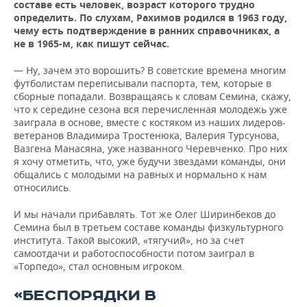
составе есть человек, возраст которого трудно
определить. По слухам, Рахимов родился в 1963 году,
чему есть подтверждение в ранних справочниках, а
не в 1965-м, как пишут сейчас.
— Ну, зачем это ворошить? В советские времена многим
футболистам переписывали паспорта, тем, которые в
сборные попадали. Возвращаясь к словам Семина, скажу,
что к середине сезона вся перечисленная молодежь уже
заиграла в основе, вместе с костяком из наших лидеров-
ветеранов Владимира Тростенюка, Валерия Турсунова,
Вазгена Манасяна, уже названного Черевченко. Про них
я хочу отметить, что, уже будучи звездами команды, они
общались с молодыми на равных и нормально к нам
относились.
И мы начали прибавлять. Тот же Олег Ширинбеков до
Семина был в третьем составе команды физкультурного
института. Такой высокий, «тягучий», но за счет
самоотдачи и работоспособности потом заиграл в
«Торпедо», стал основным игроком.
«БЕСПОРЯДКИ В