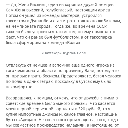
— Да, Женя Рислинг, один из хороших друзей-немцев.
Сам Женя высокий, голубоглазый, настоящий ариец.
Потом он ушел из команды мастеров, устроился
таксистом в Душанбе и стал играть только по любителям,
на чемпионате города. Тогда же, во времена СССР,
тяжело было устроиться таксистом, но ему помогал тот
факт, что он ранее был футболистом, а от таксопарка
была сформирована команда «Волга».
«Пахтакор», Курган-Тюбе
Отвлекусь от немцев и вспомню еще одного игрока из
того чемпионата области по прозвищу Вали, потому что
он привык играть босиком. Представляете, бегал человек
по полю в одних гетрах, поскольку в бутсах ему было
некомфортно.
Возвращаясь к немцам, отмечу, что от дружбы с ними в
советские времена было «много пользы». Что касается
моей первой серьезной зарплаты в 320 рублей, то я
купил импортные джинсы и, самое главное, настоящие
бутсы «Адидас». Не советского производства, того, когда
мы совместное производство наладили, а настоящие, от