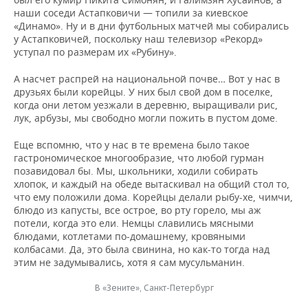
наши соседи Астапковичи — топили за киевское
«Динамо». Ну и в дни футбольных матчей мы собирались
у Астапковичей, поскольку наш телевизор «Рекорд»
уступал по размерам их «Рубину».
А насчет распрей на национальной почве… Вот у нас в
друзьях были корейцы. У них был свой дом в поселке,
когда они летом уезжали в деревню, выращивали рис,
лук, арбузы, мы свободно могли пожить в пустом доме.
Еще вспомню, что у нас в те времена было такое
гастрономическое многообразие, что любой гурман
позавидовал бы. Мы, школьники, ходили собирать
хлопок, и каждый на обеде вытаскивал на общий стол то,
что ему положили дома. Корейцы делали рыбу-хе, чимчи,
блюдо из капусты, все острое, во рту горело, мы аж
потели, когда это ели. Немцы славились мясными
блюдами, котлетами по-домашнему, кровяными
колбасами. Да, это была свинина, но как-то тогда над
этим не задумывались, хотя я сам мусульманин.
В «Зените», Санкт-Петербург