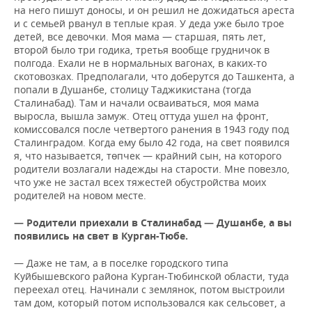
на него пишут доносы, и он решил не дожидаться ареста
и с семьей рванул в теплые края. У деда уже было трое
детей, все девочки. Моя мама — старшая, пять лет,
второй было три годика, третья вообще грудничок в
полгода. Ехали не в нормальных вагонах, в каких-то
скотовозках. Предполагали, что доберутся до Ташкента, а
попали в Душанбе, столицу Таджикистана (тогда
Сталинабад). Там и начали осваиваться, моя мама
выросла, вышла замуж. Отец оттуда ушел на фронт,
комиссовался после четвертого ранения в 1943 году под
Сталинградом. Когда ему было 42 года, на свет появился
я, что называется, төпчек — крайний сын, на которого
родители возлагали надежды на старости. Мне повезло,
что уже не застал всех тяжестей обустройства моих
родителей на новом месте.
— Родители приехали в Сталинабад — Душанбе, а вы
появились на свет в Курган-Тюбе.
— Даже не там, а в поселке городского типа
Куйбышевского района Курган-Тюбинской области, туда
переехал отец. Начинали с землянок, потом выстроили
там дом, который потом использовался как сельсовет, а