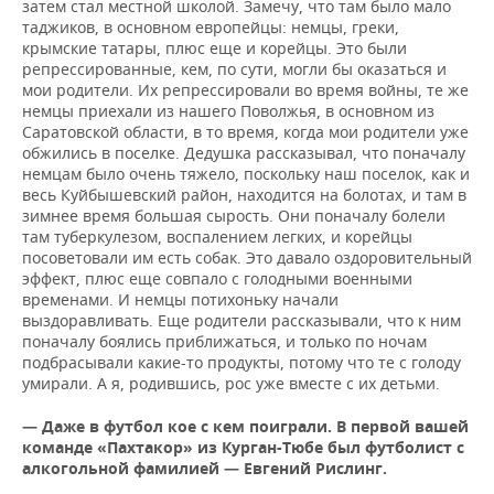
затем стал местной школой. Замечу, что там было мало
таджиков, в основном европейцы: немцы, греки,
крымские татары, плюс еще и корейцы. Это были
репрессированные, кем, по сути, могли бы оказаться и
мои родители. Их репрессировали во время войны, те же
немцы приехали из нашего Поволжья, в основном из
Саратовской области, в то время, когда мои родители уже
обжились в поселке. Дедушка рассказывал, что поначалу
немцам было очень тяжело, поскольку наш поселок, как и
весь Куйбышевский район, находится на болотах, и там в
зимнее время большая сырость. Они поначалу болели
там туберкулезом, воспалением легких, и корейцы
посоветовали им есть собак. Это давало оздоровительный
эффект, плюс еще совпало с голодными военными
временами. И немцы потихоньку начали
выздоравливать. Еще родители рассказывали, что к ним
поначалу боялись приближаться, и только по ночам
подбрасывали какие-то продукты, потому что те с голоду
умирали. А я, родившись, рос уже вместе с их детьми.
— Даже в футбол кое с кем поиграли. В первой вашей
команде «Пахтакор» из Курган-Тюбе был футболист с
алкогольной фамилией — Евгений Рислинг.