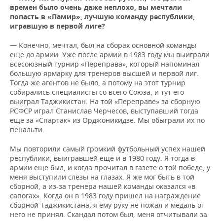
времен было очень даже неплохо, вы мечтали
попасть в «Памир», лучшую команду республики,
игравшую в первой лиге?
— Конечно, мечтал, был на сборах основной команды
еще до армии. Уже после армии в 1983 году мы выиграли
всесоюзный турнир «Переправа», который напоминал
большую ярмарку для тренеров высшей и первой лиг.
Тогда же агентов не было, а потому на этот турнир
собирались специалисты со всего Союза, и тут его
выиграл Таджикистан. На той «Переправе» за сборную
РСФСР играл Станислав Черчесов, выступавший тогда
еще за «Спартак» из Орджоникидзе. Мы обыграли их по
пенальти.
Мы повторили самый громкий футбольный успех нашей
республики, выигравшей еще и в 1980 году. Я тогда в
армии еще был, и когда прочитал в газете о той победе, у
меня выступили слезы на глазах. Я же мог быть в той
сборной, а из-за тренера нашей команды оказался «в
сапогах». Когда он в 1983 году пришел на награждение
сборной Таджикистана, я ему руку не пожал и медаль от
него не принял. Скандал потом был, меня отчитывали за