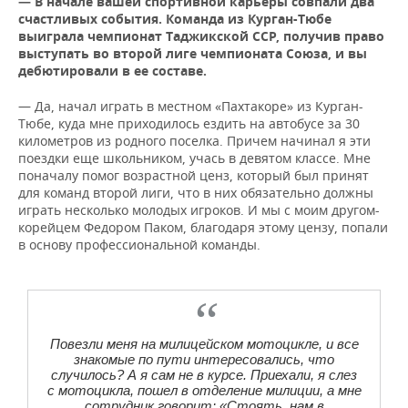
— В начале вашей спортивной карьеры совпали два
счастливых события. Команда из Курган-Тюбе
выиграла чемпионат Таджикской ССР, получив право
выступать во второй лиге чемпионата Союза, и вы
дебютировали в ее составе.
— Да, начал играть в местном «Пахтакоре» из Курган-
Тюбе, куда мне приходилось ездить на автобусе за 30
километров из родного поселка. Причем начинал я эти
поездки еще школьником, учась в девятом классе. Мне
поначалу помог возрастной ценз, который был принят
для команд второй лиги, что в них обязательно должны
играть несколько молодых игроков. И мы с моим другом-
корейцем Федором Паком, благодаря этому цензу, попали
в основу профессиональной команды.
Повезли меня на милицейском мотоцикле, и все
знакомые по пути интересовались, что
случилось? А я сам не в курсе. Приехали, я слез
с мотоцикла, пошел в отделение милиции, а мне
сотрудник говорит: «Стоять, нам в