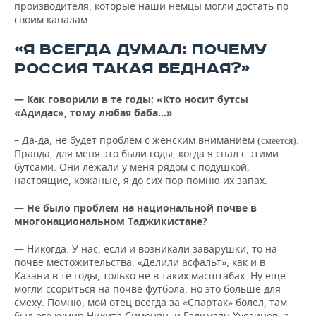
производителя, которые наши немцы могли достать по
своим каналам.
«Я ВСЕГДА ДУМАЛ: ПОЧЕМУ
РОССИЯ ТАКАЯ БЕДНАЯ?»
— Как говорили в те годы: «Кто носит бутсы
«Адидас», тому любая баба…»
– Да-да, не будет проблем с женским вниманием
.
(смеется)
Правда, для меня это были годы, когда я спал с этими
бутсами. Они лежали у меня рядом с подушкой,
настоящие, кожаные, я до сих пор помню их запах.
— Не было проблем на национальной почве в
многонациональном Таджикистане?
— Никогда. У нас, если и возникали заварушки, то на
почве местожительства. «Делили асфальт», как и в
Казани в те годы, только не в таких масштабах. Ну еще
могли ссориться на почве футбола, но это больше для
смеху. Помню, мой отец всегда за «Спартак» болел, там
был его кумир Никита Симонян, и Галимзян Хусаинов, а