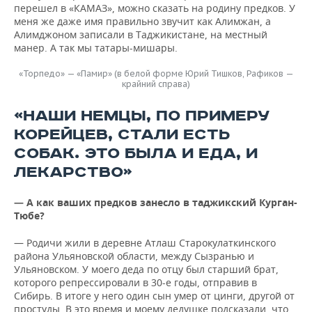
перешел в «КАМАЗ», можно сказать на родину предков. У
меня же даже имя правильно звучит как Алимжан, а
Алимджоном записали в Таджикистане, на местный
манер. А так мы татары-мишары.
«Торпедо» — «Памир» (в белой форме Юрий Тишков, Рафиков —
крайний справа)
«НАШИ НЕМЦЫ, ПО ПРИМЕРУ
КОРЕЙЦЕВ, СТАЛИ ЕСТЬ
СОБАК. ЭТО БЫЛА И ЕДА, И
ЛЕКАРСТВО»
— А как ваших предков занесло в таджикский Курган-
Тюбе?
— Родичи жили в деревне Атлаш Старокулаткинского
района Ульяновской области, между Сызранью и
Ульяновском. У моего деда по отцу был старший брат,
которого репрессировали в 30-е годы, отправив в
Сибирь. В итоге у него один сын умер от цинги, другой от
простуды. В это время и моему дедушке подсказали, что