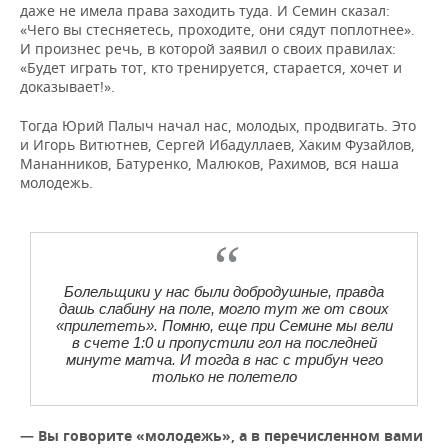
даже не имела права заходить туда. И Семин сказал:
«Чего вы стесняетесь, проходите, они сядут поплотнее».
И произнес речь, в которой заявил о своих правилах:
«Будет играть тот, кто тренируется, старается, хочет и
доказывает!».
Тогда Юрий Палыч начал нас, молодых, продвигать. Это
и Игорь Витютнев, Сергей Ибадуллаев, Хаким Фузайлов,
Мананников, Батуренко, Малюков, Рахимов, вся наша
молодежь.
Болельщики у нас были добродушные, правда
дашь слабину на поле, могло тут же от своих
«прилететь». Помню, еще при Семине мы вели
в счете 1:0 и пропустили гол на последней
минуте матча. И тогда в нас с трибун чего
только не полетело
— Вы говорите «молодежь», а в перечисленном вами