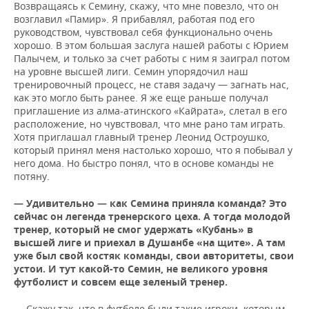
Возвращаясь к Семину, скажу, что мне повезло, что он
возглавил «Памир». Я прибавлял, работая под его
руководством, чувствовал себя функционально очень
хорошо. В этом большая заслуга нашей работы с Юрием
Палычем, и только за счет работы с ним я заиграл потом
на уровне высшей лиги. Семин упорядочил наш
тренировочный процесс, не ставя задачу — загнать нас,
как это могло быть ранее. Я же еще раньше получал
приглашение из алма-атинского «Кайрата», слетал в его
расположение, но чувствовал, что мне рано там играть.
Хотя приглашал главный тренер Леонид Остроушко,
который принял меня настолько хорошо, что я побывал у
него дома. Но быстро понял, что в основе команды не
потяну.
— Удивительно — как Семина приняла команда? Это
сейчас он легенда тренерского цеха. А тогда молодой
тренер, который не смог удержать «Кубань» в
высшей лиге и приехал в Душанбе «на щите». А там
уже был свой костяк команды, свои авторитеты, свои
устои. И тут какой-то Семин, не великого уровня
футболист и совсем еще зеленый тренер.
— Скажу так, что в футболе были такие игроки, которым