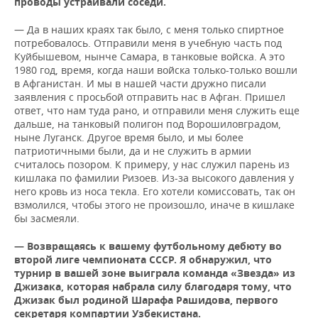
проводы устраивали соседи.
— Да в наших краях так было, с меня только спиртное
потребовалось. Отправили меня в учебную часть под
Куйбышевом, нынче Самара, в танковые войска. А это
1980 год, время, когда наши войска только-только вошли
в Афганистан. И мы в нашей части дружно писали
заявления с просьбой отправить нас в Афган. Пришел
ответ, что нам туда рано, и отправили меня служить еще
дальше, на танковый полигон под Ворошиловградом,
ныне Луганск. Другое время было, и мы более
патриотичными были, да и не служить в армии
считалось позором. К примеру, у нас служил парень из
кишлака по фамилии Ризоев. Из-за высокого давления у
него кровь из носа текла. Его хотели комиссовать, так он
взмолился, чтобы этого не произошло, иначе в кишлаке
бы засмеяли.
— Возвращаясь к вашему футбольному дебюту во
второй лиге чемпионата СССР. Я обнаружил, что
турнир в вашей зоне выиграла команда «Звезда» из
Джизака, которая набрала силу благодаря тому, что
Джизак был родиной Шарафа Рашидова, первого
секретаря компартии Узбекистана.