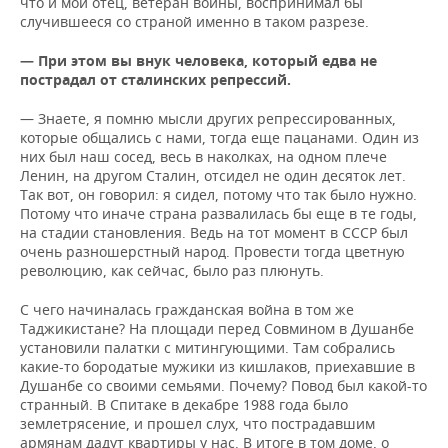
что и мой отец, ветеран войны, воспринимал бы
случившееся со страной именно в таком разрезе.
— При этом вы внук человека, который едва не
пострадал от сталинских репрессий.
— Знаете, я помню мысли других репрессированных,
которые общались с нами, тогда еще пацанами. Один из
них был наш сосед, весь в наколках, на одном плече
Ленин, на другом Сталин, отсидел не один десяток лет.
Так вот, он говорил: я сидел, потому что так было нужно.
Потому что иначе страна развалилась бы еще в те годы,
на стадии становления. Ведь на тот момент в СССР был
очень разношерстный народ. Провести тогда цветную
революцию, как сейчас, было раз плюнуть.
С чего начиналась гражданская война в том же
Таджикистане? На площади перед Совмином в Душанбе
установили палатки с митингующими. Там собрались
какие-то бородатые мужики из кишлаков, приехавшие в
Душанбе со своими семьями. Почему? Повод был какой-то
странный. В Спитаке в декабре 1988 года было
землетрясение, и прошел слух, что пострадавшим
армянам дадут квартиры у нас. В итоге в том доме, о