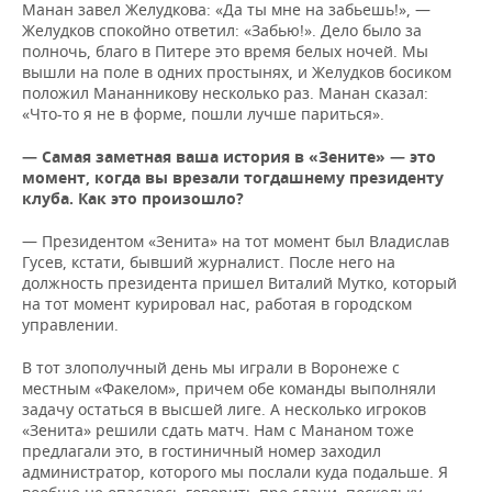
Манан завел Желудкова: «Да ты мне на забьешь!», —
Желудков спокойно ответил: «Забью!». Дело было за
полночь, благо в Питере это время белых ночей. Мы
вышли на поле в одних простынях, и Желудков босиком
положил Мананникову несколько раз. Манан сказал:
«Что-то я не в форме, пошли лучше париться».
— Самая заметная ваша история в «Зените» — это
момент, когда вы врезали тогдашнему президенту
клуба. Как это произошло?
— Президентом «Зенита» на тот момент был Владислав
Гусев, кстати, бывший журналист. После него на
должность президента пришел Виталий Мутко, который
на тот момент курировал нас, работая в городском
управлении.
В тот злополучный день мы играли в Воронеже с
местным «Факелом», причем обе команды выполняли
задачу остаться в высшей лиге. А несколько игроков
«Зенита» решили сдать матч. Нам с Мананом тоже
предлагали это, в гостиничный номер заходил
администратор, которого мы послали куда подальше. Я