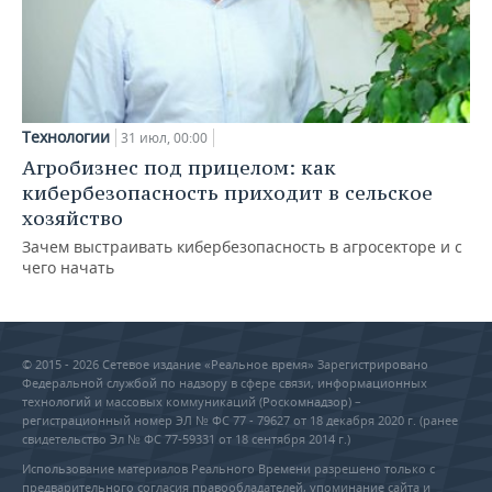
Технологии
31 июл, 00:00
Агробизнес под прицелом: как
кибербезопасность приходит в сельское
хозяйство
Зачем выстраивать кибербезопасность в агросекторе и с
чего начать
© 2015 - 2026 Сетевое издание «Реальное время» Зарегистрировано
Федеральной службой по надзору в сфере связи, информационных
технологий и массовых коммуникаций (Роскомнадзор) –
регистрационный номер ЭЛ № ФС 77 - 79627 от 18 декабря 2020 г. (ранее
свидетельство Эл № ФС 77-59331 от 18 сентября 2014 г.)
Использование материалов Реального Времени разрешено только с
предварительного согласия правообладателей, упоминание сайта и