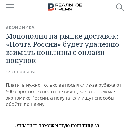
РЕГИОНЫ
ЭКОНОМИКА
Монополия на рынке доставок:
БАШКОРТОСТАН
НОВОСТИ
«Почта России» будет удаленно
ТАТАРСТАН
АНАЛИТИКА
взимать пошлины с онлайн-
покупок
УДМУРТИЯ
НОВОСТИ АНАЛИТИКИ
ЭКОНОМИКА
12:00, 10.01.2019
ДЕКЛАРАЦИИ О ДОХОДАХ
НОВОСТИ ЭКОНОМИКИ
ПРОМЫШЛЕННОСТЬ
Платить нужно только за посылки из-за рубежа от
КОРОЛИ ГОСЗАКАЗА ПФО
ФИНАНСЫ
НОВОСТИ
НЕДВИЖИМОСТЬ
500 евро, но эксперты не видят, как это поможет
ПРОМЫШЛЕННОСТИ
экономике России, а покупатели ищут способы
ВУЗЫ ТАТАРСТАНА
БАНКИ
НОВОСТИ НЕДВИЖИМОСТИ
АВТО
обойти пошлину
АГРОПРОМ
КОМУ ПРИНАДЛЕЖАТ
БЮДЖЕТ
НОВОСТИ АВТО
БИЗНЕС
ТОРГОВЫЕ ЦЕНТРЫ
МАШИНОСТРОЕНИЕ
ТАТАРСТАНА
Оплатить таможенную пошлину за
ИНВЕСТИЦИИ
НОВОСТИ БИЗНЕСА
ТЕХНОЛОГИИ