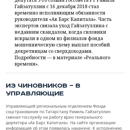
депутата 5-го созыва Госсовета РТ Рамиль
НЕФТЕХИМИЯ
Гайзатуллин с 16 декабря 2018 стал
РОЗНИЧНАЯ ТОРГОВЛЯ
НОВОСТИ ТЕХНОЛОГИЙ
МЕРОПРИЯТИЯ
временно исполняющим обязанности
НЕФТЬ
руководителя «Ак Барс Капитала». Часть
ТРАНСПОРТ
IT
НОВОСТИ МЕРОПРИЯТИЙ
СПОРТ
экспертов связала уход Гайзатуллина с
ОПК
недавним скандалом, когда силовики
УСЛУГИ
МЕДИА
ВЫЕЗДНАЯ РЕДАКЦИЯ
НОВОСТИ СПОРТА
ОБЩЕСТВО
вскрыли в одном из филиалов фонда
ЭНЕРГЕТИКА
мошенническую схему выплат пособий
ТЕЛЕКОММУНИКАЦИИ
БИЗНЕС-БРАНЧИ
ФУТБОЛ
НОВОСТИ ОБЩЕСТВА
декретницам со сверхдоходами.
ФОТОГАЛЕРЕЯ
Подробности — в материале «Реального
времени».
ONLINE-КОНФЕРЕНЦИИ
ХОККЕЙ
ВЛАСТЬ
СЮЖЕТЫ
ОТКРЫТАЯ ЛЕКЦИЯ
БАСКЕТБОЛ
ИНФРАСТРУКТУРА
СПРАВОЧНИК
ИЗ ЧИНОВНИКОВ — В
ВОЛЕЙБОЛ
ИСТОРИЯ
СПИСОК ПЕРСОН
ПОЛНАЯ ВЕРСИЯ
УПРАВЛЯЮЩИЕ
КИБЕРСПОРТ
КУЛЬТУРА
СПИСОК КОМПАНИЙ
Управляющий региональным отделением Фонда
соцстрахования по Татарстану Рамиль Гайзатуллин
сменил госслужбу на работу врио генерального
ФИГУРНОЕ КАТАНИЕ
МЕДИЦИНА
директора «Ак Барс Капитала». На сайте организации
информация об этом появилась накануне. К исполнению