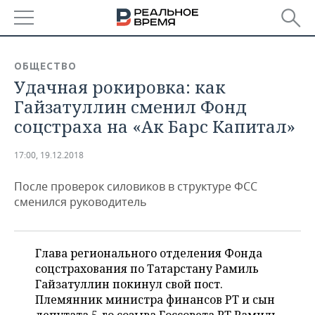
РЕГИОНЫ
ОБЩЕСТВО
Удачная рокировка: как
БАШКОРТОСТАН
НОВОСТИ
Гайзатуллин сменил Фонд
ТАТАРСТАН
АНАЛИТИКА
соцстраха на «Ак Барс Капитал»
УДМУРТИЯ
НОВОСТИ АНАЛИТИКИ
ЭКОНОМИКА
17:00, 19.12.2018
ДЕКЛАРАЦИИ О ДОХОДАХ
НОВОСТИ ЭКОНОМИКИ
ПРОМЫШЛЕННОСТЬ
После проверок силовиков в структуре ФСС
сменился руководитель
КОРОЛИ ГОСЗАКАЗА ПФО
ФИНАНСЫ
НОВОСТИ
НЕДВИЖИМОСТЬ
ПРОМЫШЛЕННОСТИ
ВУЗЫ ТАТАРСТАНА
БАНКИ
НОВОСТИ НЕДВИЖИМОСТИ
АВТО
Глава регионального отделения Фонда
АГРОПРОМ
соцстрахования по Татарстану Рамиль
КОМУ ПРИНАДЛЕЖАТ
БЮДЖЕТ
НОВОСТИ АВТО
БИЗНЕС
Гайзатуллин покинул свой пост.
ТОРГОВЫЕ ЦЕНТРЫ
МАШИНОСТРОЕНИЕ
ТАТАРСТАНА
Племянник министра финансов РТ и сын
ИНВЕСТИЦИИ
НОВОСТИ БИЗНЕСА
ТЕХНОЛОГИИ