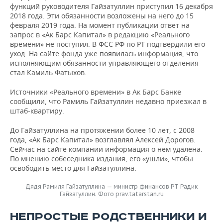
ВОДНЫЕ ВИДЫ СПОРТА
ОБРАЗОВАНИЕ
функций руководителя Гайзатуллин приступил 16 декабря
2018 года. Эти обязанности возложены на него до 15
ХОККЕЙ С МЯЧОМ
ПРОИСШЕСТВИЯ
февраля 2019 года. На момент публикации ответ на
запрос в «Ак Барс Капитал» в редакцию «Реального
времени» не поступил. В ФСС РФ по РТ подтвердили его
уход. На сайте фонда уже появилась информация, что
исполняющим обязанности управляющего отделения
стал Камиль Фатыхов.
Источники «Реального времени» в Ак Барс Банке
сообщили, что Рамиль Гайзатуллин недавно приезжал в
штаб-квартиру.
До Гайзатуллина на протяжении более 10 лет, с 2008
года, «Ак Барс Капитал» возглавлял Алексей Дорогов.
Сейчас на сайте компании информация о нем удалена.
По мнению собеседника издания, его «ушли», чтобы
освободить место для Гайзатуллина.
Дядя Рамиля Гайзатуллина — министр финансов РТ Радик
Гайзатуллин. Фото prav.tatarstan.ru
НЕПРОСТЫЕ РОДСТВЕННИКИ И