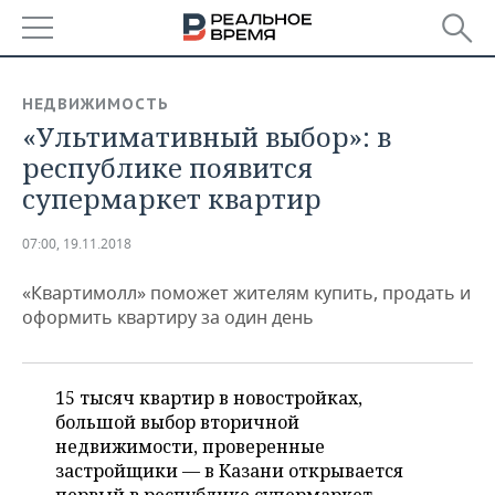
РЕГИОНЫ
НЕДВИЖИМОСТЬ
«Ультимативный выбор»: в
БАШКОРТОСТАН
НОВОСТИ
республике появится
ТАТАРСТАН
АНАЛИТИКА
супермаркет квартир
УДМУРТИЯ
НОВОСТИ АНАЛИТИКИ
ЭКОНОМИКА
07:00, 19.11.2018
ДЕКЛАРАЦИИ О ДОХОДАХ
НОВОСТИ ЭКОНОМИКИ
ПРОМЫШЛЕННОСТЬ
«Квартимолл» поможет жителям купить, продать и
оформить квартиру за один день
КОРОЛИ ГОСЗАКАЗА ПФО
ФИНАНСЫ
НОВОСТИ
НЕДВИЖИМОСТЬ
ПРОМЫШЛЕННОСТИ
ВУЗЫ ТАТАРСТАНА
БАНКИ
НОВОСТИ НЕДВИЖИМОСТИ
АВТО
15 тысяч квартир в новостройках,
АГРОПРОМ
большой выбор вторичной
КОМУ ПРИНАДЛЕЖАТ
БЮДЖЕТ
НОВОСТИ АВТО
БИЗНЕС
недвижимости, проверенные
ТОРГОВЫЕ ЦЕНТРЫ
МАШИНОСТРОЕНИЕ
ТАТАРСТАНА
застройщики — в Казани открывается
ИНВЕСТИЦИИ
НОВОСТИ БИЗНЕСА
ТЕХНОЛОГИИ