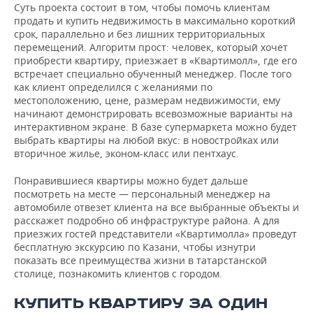
ВОДНЫЕ ВИДЫ СПОРТА
ОБРАЗОВАНИЕ
Суть проекта состоит в том, чтобы помочь клиентам
продать и купить недвижимость в максимально короткий
срок, параллельно и без лишних территориальных
ХОККЕЙ С МЯЧОМ
ПРОИСШЕСТВИЯ
перемещений. Алгоритм прост: человек, который хочет
приобрести квартиру, приезжает в «Квартимолл», где его
встречает специально обученный менеджер. После того
как клиент определился с желаниями по
местоположению, цене, размерам недвижимости, ему
начинают демонстрировать всевозможные варианты на
интерактивном экране. В базе супермаркета можно будет
выбрать квартиры на любой вкус: в новостройках или
вторичное жилье, эконом-класс или пентхаус.
Понравившиеся квартиры можно будет дальше
посмотреть на месте — персональный менеджер на
автомобиле отвезет клиента на все выбранные объекты и
расскажет подробно об инфраструктуре района. А для
приезжих гостей представители «Квартимолла» проведут
бесплатную экскурсию по Казани, чтобы изнутри
показать все преимущества жизни в татарстанской
столице, познакомить клиентов с городом.
КУПИТЬ КВАРТИРУ ЗА ОДИН