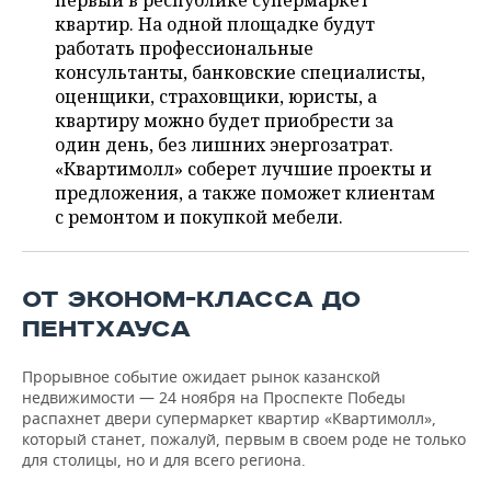
первый в республике супермаркет
НЕФТЕХИМИЯ
квартир. На одной площадке будут
РОЗНИЧНАЯ ТОРГОВЛЯ
НОВОСТИ ТЕХНОЛОГИЙ
МЕРОПРИЯТИЯ
работать профессиональные
НЕФТЬ
консультанты, банковские специалисты,
ТРАНСПОРТ
IT
НОВОСТИ МЕРОПРИЯТИЙ
СПОРТ
оценщики, страховщики, юристы, а
ОПК
квартиру можно будет приобрести за
УСЛУГИ
МЕДИА
ВЫЕЗДНАЯ РЕДАКЦИЯ
НОВОСТИ СПОРТА
ОБЩЕСТВО
один день, без лишних энергозатрат.
ЭНЕРГЕТИКА
«Квартимолл» соберет лучшие проекты и
ТЕЛЕКОММУНИКАЦИИ
БИЗНЕС-БРАНЧИ
ФУТБОЛ
НОВОСТИ ОБЩЕСТВА
предложения, а также поможет клиентам
ФОТОГАЛЕРЕЯ
с ремонтом и покупкой мебели.
ONLINE-КОНФЕРЕНЦИИ
ХОККЕЙ
ВЛАСТЬ
СЮЖЕТЫ
ОТКРЫТАЯ ЛЕКЦИЯ
БАСКЕТБОЛ
ИНФРАСТРУКТУРА
СПРАВОЧНИК
ОТ ЭКОНОМ-КЛАССА ДО
ПЕНТХАУСА
ВОЛЕЙБОЛ
ИСТОРИЯ
СПИСОК ПЕРСОН
ПОЛНАЯ ВЕРСИЯ
Прорывное событие ожидает рынок казанской
КИБЕРСПОРТ
КУЛЬТУРА
СПИСОК КОМПАНИЙ
недвижимости — 24 ноября на Проспекте Победы
распахнет двери супермаркет квартир «Квартимолл»,
который станет, пожалуй, первым в своем роде не только
ФИГУРНОЕ КАТАНИЕ
МЕДИЦИНА
для столицы, но и для всего региона.