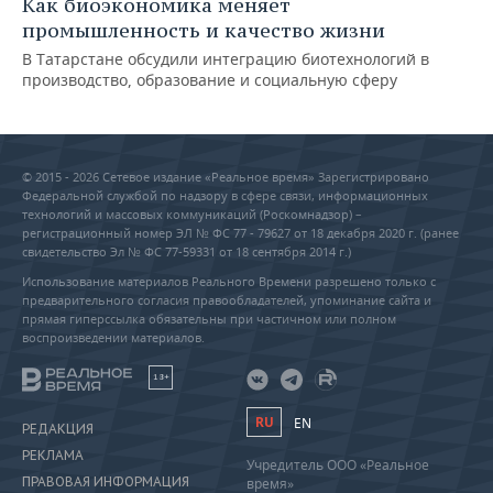
Как биоэкономика меняет
промышленность и качество жизни
В Татарстане обсудили интеграцию биотехнологий в
производство, образование и социальную сферу
© 2015 - 2026 Сетевое издание «Реальное время» Зарегистрировано
Федеральной службой по надзору в сфере связи, информационных
технологий и массовых коммуникаций (Роскомнадзор) –
регистрационный номер ЭЛ № ФС 77 - 79627 от 18 декабря 2020 г. (ранее
свидетельство Эл № ФС 77-59331 от 18 сентября 2014 г.)
Использование материалов Реального Времени разрешено только с
предварительного согласия правообладателей, упоминание сайта и
прямая гиперссылка обязательны при частичном или полном
воспроизведении материалов.
18+
RU
EN
РЕДАКЦИЯ
РЕКЛАМА
Учредитель ООО «Реальное
ПРАВОВАЯ ИНФОРМАЦИЯ
время»