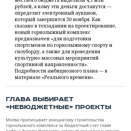
местного бюджета выделили 4,5 млн
НЕФТЕХИМИЯ
рублей, а кому эти деньги достанутся —
РОЗНИЧНАЯ ТОРГОВЛЯ
НОВОСТИ ТЕХНОЛОГИЙ
МЕРОПРИЯТИЯ
определит электронный аукцион,
НЕФТЬ
который завершится 30 ноября. Как
ТРАНСПОРТ
IT
НОВОСТИ МЕРОПРИЯТИЙ
СПОРТ
сказано в техзадании на проектирование,
ОПК
новый горнолыжный комплекс
УСЛУГИ
МЕДИА
ВЫЕЗДНАЯ РЕДАКЦИЯ
НОВОСТИ СПОРТА
ОБЩЕСТВО
предназначен «для подготовки
ЭНЕРГЕТИКА
спортсменов по горнолыжному спорту и
ТЕЛЕКОММУНИКАЦИИ
БИЗНЕС-БРАНЧИ
ФУТБОЛ
НОВОСТИ ОБЩЕСТВА
сноуборду, а также для проведения
ФОТОГАЛЕРЕЯ
культурно-массовых мероприятий
спортивной направленности».
ONLINE-КОНФЕРЕНЦИИ
ХОККЕЙ
ВЛАСТЬ
СЮЖЕТЫ
Подробности амбициозного плана — в
материале «Реального времени».
ОТКРЫТАЯ ЛЕКЦИЯ
БАСКЕТБОЛ
ИНФРАСТРУКТУРА
СПРАВОЧНИК
ВОЛЕЙБОЛ
ИСТОРИЯ
СПИСОК ПЕРСОН
ПОЛНАЯ ВЕРСИЯ
ГЛАВА ВЫБИРАЕТ
КИБЕРСПОРТ
КУЛЬТУРА
СПИСОК КОМПАНИЙ
«НЕБЮДЖЕТНЫЕ» ПРОЕКТЫ
ФИГУРНОЕ КАТАНИЕ
МЕДИЦИНА
Молва приписывает инициативу строительства
горнолыжного комплекса за бюджетный счет главе
района Энгелю Фаттахову, который уже успел в апреле