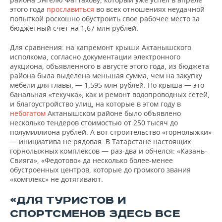
ВОДНЫЕ ВИДЫ СПОРТА
ОБРАЗОВАНИЕ
этого года
прославиться
во всех отношениях неудачной
попыткой роскошно обустроить свое рабочее место за
ХОККЕЙ С МЯЧОМ
ПРОИСШЕСТВИЯ
бюджетный счет на 1,67 млн рублей.
Для сравнения: на капремонт крыши Актанышского
исполкома, согласно документации электронного
аукциона, объявленного в августе этого года, из бюджета
района была выделена меньшая сумма, чем на закупку
мебели для главы, — 1,595 млн рублей. Но крыша — это
банальная «текучка», как и ремонт водопроводных сетей,
и благоустройство улиц, на которые в этом году в
небогатом
Актанышском районе было объявлено
несколько тендеров стоимостью от 250 тысяч до
полумиллиона рублей. А вот строительство «горнолыжки»
— инициатива не рядовая. В Татарстане настоящих
горнолыжных комплексов — раз-два и обчелся: «Казань-
Свияга», «Федотово» да несколько более-менее
обустроенных центров, которые до громкого звания
«комплекс» не дотягивают.
«ДЛЯ ТУРИСТОВ И
СПОРТСМЕНОВ ЗДЕСЬ ВСЕ