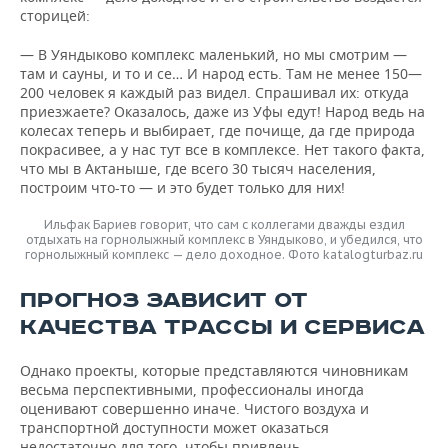
сторицей:
— В Уяндыково комплекс маленький, но мы смотрим —
там и сауны, и то и се… И народ есть. Там не менее 150—
200 человек я каждый раз видел. Спрашивал их: откуда
приезжаете? Оказалось, даже из Уфы едут! Народ ведь на
колесах теперь и выбирает, где почище, да где природа
покрасивее, а у нас тут все в комплексе. Нет такого факта,
что мы в Актаныше, где всего 30 тысяч населения,
построим что-то — и это будет только для них!
Ильфак Бариев говорит, что сам с коллегами дважды ездил
отдыхать на горнолыжный комплекс в Уяндыково, и убедился, что
горнолыжный комплекс — дело доходное. Фото katalogturbaz.ru
ПРОГНОЗ ЗАВИСИТ ОТ
КАЧЕСТВА ТРАССЫ И СЕРВИСА
Однако проекты, которые представляются чиновникам
весьма перспективными, профессионалы иногда
оценивают совершенно иначе. Чистого воздуха и
транспортной доступности может оказаться
недостаточно для того, чтобы привлечь