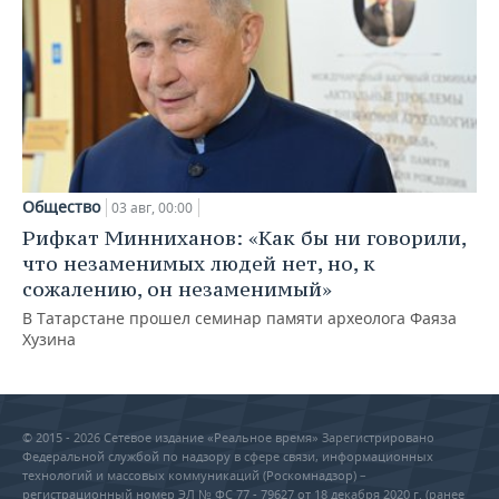
Общество
03 авг, 00:00
Рифкат Минниханов: «Как бы ни говорили,
что незаменимых людей нет, но, к
сожалению, он незаменимый»
В Татарстане прошел семинар памяти археолога Фаяза
Хузина
© 2015 - 2026 Сетевое издание «Реальное время» Зарегистрировано
Федеральной службой по надзору в сфере связи, информационных
технологий и массовых коммуникаций (Роскомнадзор) –
регистрационный номер ЭЛ № ФС 77 - 79627 от 18 декабря 2020 г. (ранее