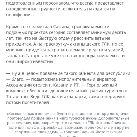
подготовленным персоналом, что всегда представляет
определенные трудности, если отель находится на
периферии…
Кроме того, заметила Сафина, срок окупаемости
подобных проектов сегодня составляет минимум десять
лет, так что на быструю отдачу рассчитывать не
приходится. А на «раскрутку» актанышского ГЛК, по ее
мнению, придется затратить немало средств и усилий,
так как в Татарстане уже есть такого рода комплексы, и
они широко известны.
— Ну а в целом появление такого объекта для республики
— благо, — подытожила исполнительный директор
Ассоциации отелей г. Казани и РТ. — Горнолыжный
комплекс обеспечит дополнительный трафик туристов в
Татарстан. Ведь ГЛК, как и аквапарки, сами генерируют
потоки посетителей.
«Комплекс, как я понимаю, будет функционировать круглогодично,
поэтому для привлечения в него туристов нужны дополнительные
развлечения, как, например, это сделано в ГЛК «Казань-Свияга» —
поле для гольфа, стрельбища, возможно, волейбольные и другие
спортивные площадки», — говорит Сафина. Фото Максима
Платонова