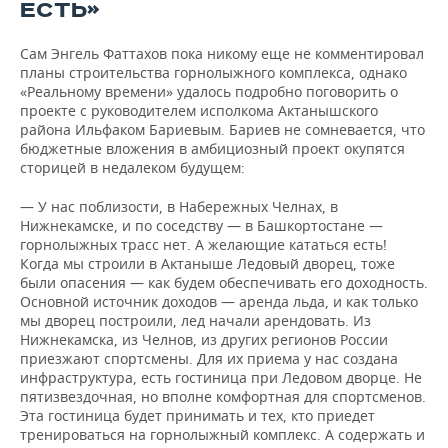
ЕСТЬ»
Сам Энгель Фаттахов пока никому еще не комментировал
планы строительства горнолыжного комплекса, однако
«Реальному времени» удалось подробно поговорить о
проекте с руководителем исполкома Актанышского
района Ильфаком Бариевым. Бариев не сомневается, что
бюджетные вложения в амбициозный проект окупятся
сторицей в недалеком будущем:
— У нас поблизости, в Набережных Челнах, в
Нижнекамске, и по соседству — в Башкортостане —
горнолыжных трасс нет. А желающие кататься есть!
Когда мы строили в Актаныше Ледовый дворец, тоже
были опасения — как будем обеспечивать его доходность.
Основной источник доходов — аренда льда, и как только
мы дворец построили, лед начали арендовать. Из
Нижнекамска, из Челнов, из других регионов России
приезжают спортсмены. Для их приема у нас создана
инфраструктура, есть гостиница при Ледовом дворце. Не
пятизвездочная, но вполне комфортная для спортсменов.
Эта гостиница будет принимать и тех, кто приедет
тренироваться на горнолыжный комплекс. А содержать и