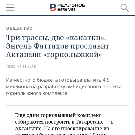
РЕГИОНЫ
ОБЩЕСТВО
Три трассы, две «канатки».
БАШКОРТОСТАН
НОВОСТИ
Энгель Фаттахов прославит
ТАТАРСТАН
АНАЛИТИКА
Актаныш «горнолыжкой»
УДМУРТИЯ
НОВОСТИ АНАЛИТИКИ
ЭКОНОМИКА
18:00, 14.11.2018
ДЕКЛАРАЦИИ О ДОХОДАХ
НОВОСТИ ЭКОНОМИКИ
ПРОМЫШЛЕННОСТЬ
Из местного бюджета готовы заплатить 4,5
миллиона на разработку амбициозного проекта
КОРОЛИ ГОСЗАКАЗА ПФО
ФИНАНСЫ
НОВОСТИ
НЕДВИЖИМОСТЬ
горнолыжного комплекса
ПРОМЫШЛЕННОСТИ
ВУЗЫ ТАТАРСТАНА
БАНКИ
НОВОСТИ НЕДВИЖИМОСТИ
АВТО
АГРОПРОМ
Еще один горнолыжный комплекс
КОМУ ПРИНАДЛЕЖАТ
БЮДЖЕТ
НОВОСТИ АВТО
БИЗНЕС
собираются построить в Татарстане — в
ТОРГОВЫЕ ЦЕНТРЫ
МАШИНОСТРОЕНИЕ
ТАТАРСТАНА
Актаныше. На его проектирование из
ИНВЕСТИЦИИ
НОВОСТИ БИЗНЕСА
ТЕХНОЛОГИИ