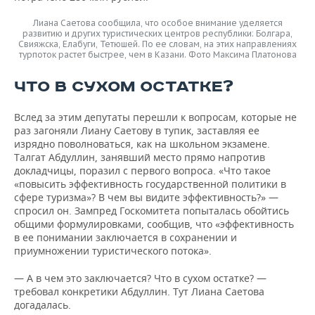
Лиана Саетова сообщила, что особое внимание уделяется
развитию и других туристических центров республики: Болгара,
Свияжска, Елабуги, Тетюшей. По ее словам, на этих направлениях
турпоток растет быстрее, чем в Казани. Фото Максима Платонова
ЧТО В СУХОМ ОСТАТКЕ?
Вслед за этим депутаты перешли к вопросам, которые не
раз загоняли Лиану Саетову в тупик, заставляя ее
изрядно поволноваться, как на школьном экзамене.
Талгат Абдуллин, занявший место прямо напротив
докладчицы, поразил с первого вопроса. «Что такое
«повысить эффективность государственной политики в
сфере туризма»? В чем вы видите эффективность?» —
спросил он. Зампред Госкомитета попыталась обойтись
общими формулировками, сообщив, что «эффективность
в ее понимании заключается в сохранении и
приумножении туристического потока».
— А в чем это заключается? Что в сухом остатке? —
требовал конкретики Абдуллин. Тут Лиана Саетова
догадалась.