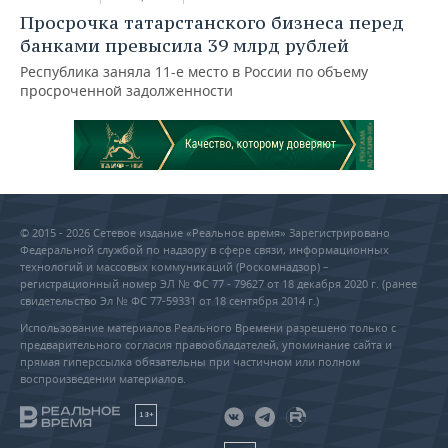
Просрочка татарстанского бизнеса перед
банками превысила 39 млрд рублей
Республика заняла 11-е место в России по объему
просроченной задолженности
© 2015 - 2026 Сетевое издание «Реальное время» Зарегистрировано
Федеральной службой по надзору в сфере связи, информационных
технологий и массовых коммуникаций (Роскомнадзор) –
регистрационный номер ЭЛ № ФС 77 - 79627 от 18 декабря 2020 г. (ранее
свидетельство Эл № ФС 77-59331 от 18 сентября 2014 г.)
Использование материалов Реального Времени разрешено только с
предварительного согласия правообладателей, упоминание сайта и
прямая гиперссылка обязательны при частичном или полном
воспроизведении материалов.
18+