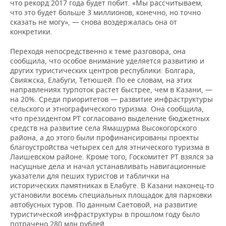
что рекорд 2017 года будет побит. «Мы рассчитываем,
что это будет больше 3 миллионов, конечно, но точно
сказать не могу», — снова воздержалась она от
конкретики.
Переходя непосредственно к теме разговора, она
сообщила, что особое внимание уделяется развитию и
других туристических центров республики: Болгара,
Свияжска, Елабуги, Тетюшей. По ее словам, на этих
направлениях турпоток растет быстрее, чем в Казани, —
на 20%. Среди приоритетов — развитие инфраструктуры
сельского и этнографического туризма. Она сообщила,
что президентом РТ согласовано выделение бюджетных
средств на развитие села Ямашурма Высокогорского
района, а до этого были профинансированы проекты
благоустройства четырех сел для этнического туризма в
Лаишевском районе. Кроме того, Госкомитет РТ взялся за
насущные дела и начал устанавливать навигационные
указатели для пеших туристов и таблички на
исторических памятниках в Елабуге. В Казани наконец-то
установили восемь специальных площадок для парковки
автобусных туров. По данным Саетовой, на развитие
туристической инфраструктуры в прошлом году было
потрачено 280 млн рублей.