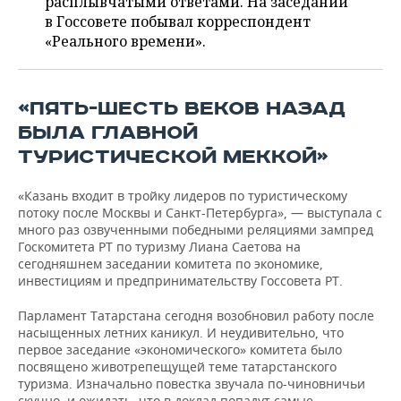
расплывчатыми ответами. На заседании
ВОДНЫЕ ВИДЫ СПОРТА
ОБРАЗОВАНИЕ
в Госсовете побывал корреспондент
«Реального времени».
ХОККЕЙ С МЯЧОМ
ПРОИСШЕСТВИЯ
«ПЯТЬ-ШЕСТЬ ВЕКОВ НАЗАД
БЫЛА ГЛАВНОЙ
ТУРИСТИЧЕСКОЙ МЕККОЙ»
«Казань входит в тройку лидеров по туристическому
потоку после Москвы и Санкт-Петербурга», — выступала с
много раз озвученными победными реляциями зампред
Госкомитета РТ по туризму Лиана Саетова на
сегодняшнем заседании комитета по экономике,
инвестициям и предпринимательству Госсовета РТ.
Парламент Татарстана сегодня возобновил работу после
насыщенных летних каникул. И неудивительно, что
первое заседание «экономического» комитета было
посвящено животрепещущей теме татарстанского
туризма. Изначально повестка звучала по-чиновничьи
скучно, и ожидать, что в доклад попадут самые