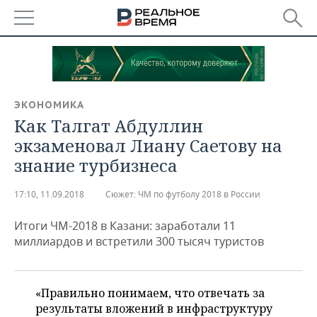
РЕГИОНЫ
БАШКОРТОСТАН
НОВОСТИ
ЭКОНОМИКА
ТАТАРСТАН
АНАЛИТИКА
Как Талгат Абдуллин
экзаменовал Лиану Саетову на
УДМУРТИЯ
НОВОСТИ АНАЛИТИКИ
ЭКОНОМИКА
знание турбизнеса
ДЕКЛАРАЦИИ О ДОХОДАХ
НОВОСТИ ЭКОНОМИКИ
ПРОМЫШЛЕННОСТЬ
17:10, 11.09.2018
Сюжет:
ЧМ по футболу 2018 в России
КОРОЛИ ГОСЗАКАЗА ПФО
ФИНАНСЫ
НОВОСТИ
НЕДВИЖИМОСТЬ
ПРОМЫШЛЕННОСТИ
Итоги ЧМ-2018 в Казани: заработали 11
миллиардов и встретили 300 тысяч туристов
ВУЗЫ ТАТАРСТАНА
БАНКИ
НОВОСТИ НЕДВИЖИМОСТИ
АВТО
АГРОПРОМ
КОМУ ПРИНАДЛЕЖАТ
БЮДЖЕТ
НОВОСТИ АВТО
БИЗНЕС
ТОРГОВЫЕ ЦЕНТРЫ
МАШИНОСТРОЕНИЕ
«Правильно понимаем, что отвечать за
ТАТАРСТАНА
результаты вложений в инфраструктуру
ИНВЕСТИЦИИ
НОВОСТИ БИЗНЕСА
ТЕХНОЛОГИИ