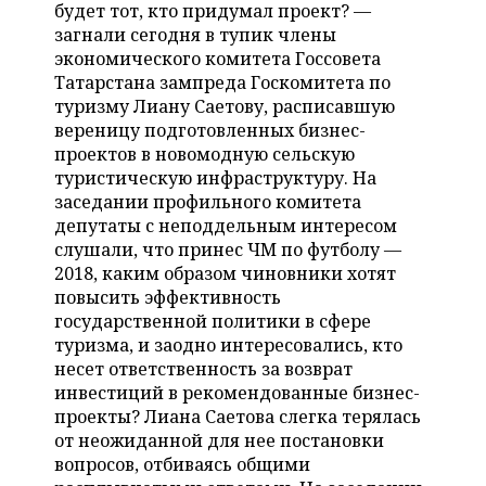
НЕФТЕХИМИЯ
будет тот, кто придумал проект? —
загнали сегодня в тупик члены
РОЗНИЧНАЯ ТОРГОВЛЯ
НОВОСТИ ТЕХНОЛОГИЙ
МЕРОПРИЯТИЯ
НЕФТЬ
экономического комитета Госсовета
Татарстана зампреда Госкомитета по
ТРАНСПОРТ
IT
НОВОСТИ МЕРОПРИЯТИЙ
СПОРТ
туризму Лиану Саетову, расписавшую
ОПК
вереницу подготовленных бизнес-
УСЛУГИ
МЕДИА
ВЫЕЗДНАЯ РЕДАКЦИЯ
НОВОСТИ СПОРТА
ОБЩЕСТВО
проектов в новомодную сельскую
ЭНЕРГЕТИКА
туристическую инфраструктуру. На
ТЕЛЕКОММУНИКАЦИИ
БИЗНЕС-БРАНЧИ
ФУТБОЛ
НОВОСТИ ОБЩЕСТВА
ФОТОГАЛЕРЕЯ
заседании профильного комитета
депутаты с неподдельным интересом
ONLINE-КОНФЕРЕНЦИИ
ХОККЕЙ
ВЛАСТЬ
СЮЖЕТЫ
слушали, что принес ЧМ по футболу —
2018, каким образом чиновники хотят
ОТКРЫТАЯ ЛЕКЦИЯ
БАСКЕТБОЛ
ИНФРАСТРУКТУРА
СПРАВОЧНИК
повысить эффективность
государственной политики в сфере
ВОЛЕЙБОЛ
ИСТОРИЯ
СПИСОК ПЕРСОН
ПОЛНАЯ ВЕРСИЯ
туризма, и заодно интересовались, кто
несет ответственность за возврат
КИБЕРСПОРТ
КУЛЬТУРА
СПИСОК КОМПАНИЙ
инвестиций в рекомендованные бизнес-
проекты? Лиана Саетова слегка терялась
ФИГУРНОЕ КАТАНИЕ
МЕДИЦИНА
от неожиданной для нее постановки
вопросов, отбиваясь общими