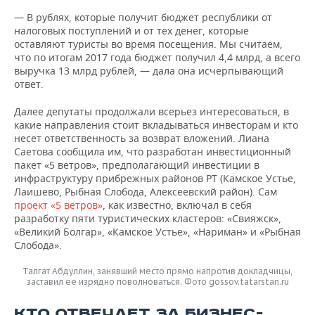
— В рублях, которые получит бюджет республики от
налоговых поступлений и от тех денег, которые
оставляют туристы во время посещения. Мы считаем,
что по итогам 2017 года бюджет получил 4,4 млрд, а всего
выручка 13 млрд рублей, — дала она исчерпывающий
ответ.
Далее депутаты продолжали всерьез интересоваться, в
какие направления стоит вкладываться инвесторам и кто
несет ответственность за возврат вложений. Лиана
Саетова сообщила им, что разработан инвестиционный
пакет «5 ветров», предполагающий инвестиции в
инфраструктуру прибрежных районов РТ (Камское Устье,
Лаишево, Рыбная Слобода, Алексеевский район). Сам
проект
«5 ветров»
, как известно, включал в себя
разработку пяти туристических кластеров: «Свияжск»,
«Великий Болгар», «Камское Устье», «Нариман» и «Рыбная
Слобода».
Талгат Абдуллин, занявший место прямо напротив докладчицы,
заставил ее изрядно поволноваться. Фото gossov.tatarstan.ru
КТО ОТВЕЧАЕТ ЗА БИЗНЕС-