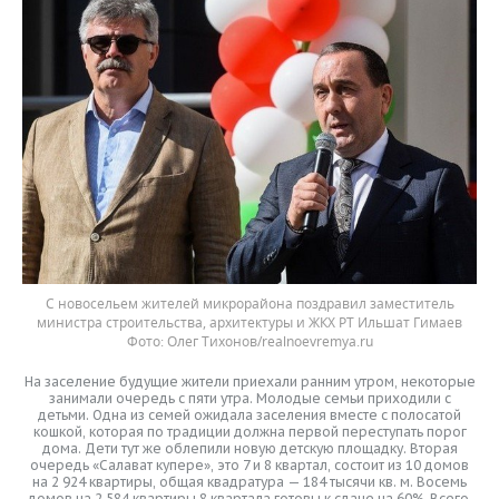
С новосельем жителей микрорайона поздравил заместитель
министра строительства, архитектуры и ЖКХ РТ Ильшат Гимаев
Олег Тихонов/realnoevremya.ru
На заселение будущие жители приехали ранним утром, некоторые
занимали очередь с пяти утра. Молодые семьи приходили с
детьми. Одна из семей ожидала заселения вместе с полосатой
кошкой, которая по традиции должна первой переступать порог
дома. Дети тут же облепили новую детскую площадку. Вторая
очередь «Салават купере», это 7 и 8 квартал, состоит из 10 домов
на 2 924 квартиры, общая квадратура — 184 тысячи кв. м. Восемь
домов на 2 584 квартиры 8 квартала готовы к сдаче на 60%. Всего,