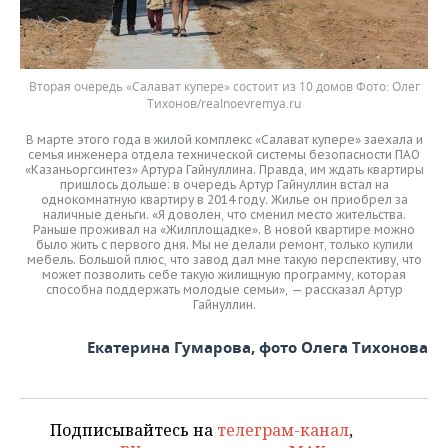
Вторая очередь «Салават купере» состоит из 10 домов
Олег
Тихонов/realnoevremya.ru
В марте этого года в жилой комплекс «Салават купере» заехала и
семья инженера отдела технической системы безопасности ПАО
«Казаньоргсинтез» Артура Гайнуллина. Правда, им ждать квартиры
пришлось дольше: в очередь Артур Гайнуллин встал на
однокомнатную квартиру в 2014 году. Жилье он приобрел за
наличные деньги. «Я доволен, что сменил место жительства.
Раньше проживал на «Жилплощадке». В новой квартире можно
было жить с первого дня. Мы не делали ремонт, только купили
мебель. Большой плюс, что завод дал мне такую перспективу, что
может позволить себе такую жилищную программу, которая
способна поддержать молодые семьи», — рассказал Артур
Гайнуллин.
Екатерина Гумарова, фото Олега Тихонова
Подписывайтесь на
телеграм-канал
,