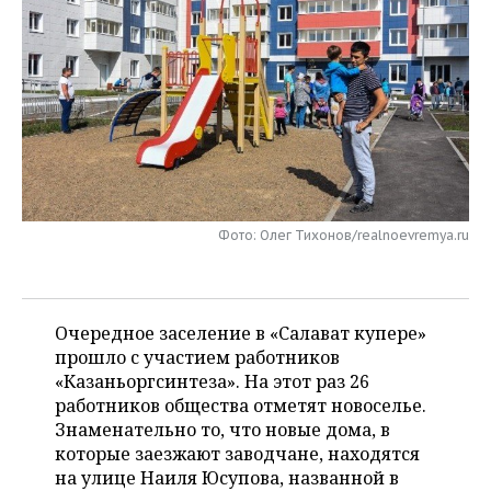
НЕФТЕХИМИЯ
РОЗНИЧНАЯ ТОРГОВЛЯ
НОВОСТИ ТЕХНОЛОГИЙ
МЕРОПРИЯТИЯ
НЕФТЬ
ТРАНСПОРТ
IT
НОВОСТИ МЕРОПРИЯТИЙ
СПОРТ
ОПК
УСЛУГИ
МЕДИА
ВЫЕЗДНАЯ РЕДАКЦИЯ
НОВОСТИ СПОРТА
ОБЩЕСТВО
ЭНЕРГЕТИКА
ТЕЛЕКОММУНИКАЦИИ
БИЗНЕС-БРАНЧИ
ФУТБОЛ
НОВОСТИ ОБЩЕСТВА
ФОТОГАЛЕРЕЯ
Фото: Олег Тихонов/realnoevremya.ru
ONLINE-КОНФЕРЕНЦИИ
ХОККЕЙ
ВЛАСТЬ
СЮЖЕТЫ
ОТКРЫТАЯ ЛЕКЦИЯ
БАСКЕТБОЛ
ИНФРАСТРУКТУРА
СПРАВОЧНИК
Очередное заселение в «Салават купере»
ВОЛЕЙБОЛ
ИСТОРИЯ
СПИСОК ПЕРСОН
ПОЛНАЯ ВЕРСИЯ
прошло с участием работников
«Казаньоргсинтеза». На этот раз 26
КИБЕРСПОРТ
КУЛЬТУРА
СПИСОК КОМПАНИЙ
работников общества отметят новоселье.
Знаменательно то, что новые дома, в
ФИГУРНОЕ КАТАНИЕ
МЕДИЦИНА
которые заезжают заводчане, находятся
на улице Наиля Юсупова, названной в