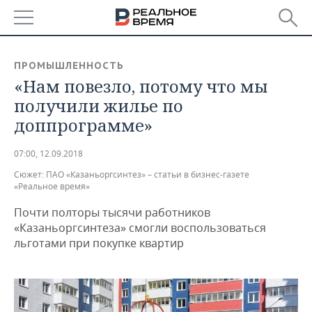
РЕГИОНЫ
ПРОМЫШЛЕННОСТЬ
«Нам повезло, потому что мы
БАШКОРТОСТАН
НОВОСТИ
получили жилье по
ТАТАРСТАН
АНАЛИТИКА
доппрограмме»
УДМУРТИЯ
НОВОСТИ АНАЛИТИКИ
ЭКОНОМИКА
07:00, 12.09.2018
Сюжет:
ПАО «Казаньоргсинтез» – статьи в бизнес-газете
ДЕКЛАРАЦИИ О ДОХОДАХ
НОВОСТИ ЭКОНОМИКИ
ПРОМЫШЛЕННОСТЬ
«Реальное время»
КОРОЛИ ГОСЗАКАЗА ПФО
ФИНАНСЫ
НОВОСТИ
НЕДВИЖИМОСТЬ
Почти полторы тысячи работников
ПРОМЫШЛЕННОСТИ
«Казаньоргсинтеза» смогли воспользоваться
ВУЗЫ ТАТАРСТАНА
БАНКИ
НОВОСТИ НЕДВИЖИМОСТИ
АВТО
льготами при покупке квартир
АГРОПРОМ
КОМУ ПРИНАДЛЕЖАТ
БЮДЖЕТ
НОВОСТИ АВТО
БИЗНЕС
ТОРГОВЫЕ ЦЕНТРЫ
МАШИНОСТРОЕНИЕ
ТАТАРСТАНА
ИНВЕСТИЦИИ
НОВОСТИ БИЗНЕСА
ТЕХНОЛОГИИ