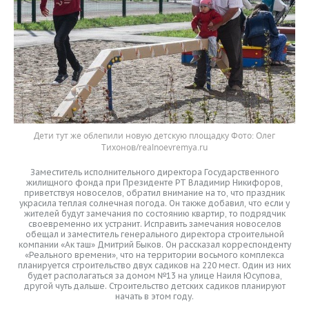
Дети тут же облепили новую детскую площадку
Олег
Тихонов/realnoevremya.ru
Заместитель исполнительного директора Государственного
жилищного фонда при Президенте РТ Владимир Никифоров,
приветствуя новоселов, обратил внимание на то, что праздник
украсила теплая солнечная погода. Он также добавил, что если у
жителей будут замечания по состоянию квартир, то подрядчик
своевременно их устранит. Исправить замечания новоселов
обещал и заместитель генерального директора строительной
компании «Ак таш» Дмитрий Быков. Он рассказал корреспонденту
«Реального времени», что на территории восьмого комплекса
планируется строительство двух садиков на 220 мест. Один из них
будет располагаться за домом №13 на улице Наиля Юсупова,
другой чуть дальше. Строительство детских садиков планируют
начать в этом году.