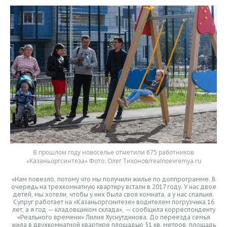
В прошлом году новоселье отметили 675 работников
«Казаньоргсинтеза»
Олег Тихонов/realnoevremya.ru
«Нам повезло, потому что мы получили жилье по доппрограмме. В
очередь на трехкомнатную квартиру встали в 2017 году. У нас двое
детей, мы хотели, чтобы у них была своя комната, а у нас спальня.
Супруг работает на «Казаньоргсинтезе» водителем погрузчика 16
лет, а я год — кладовщиком склада», — сообщила корреспонденту
«Реального времени» Лилия Хуснутдинова. До переезда семья
жила в двухкомнатной квартире площадью 51 кв. метров, площадь