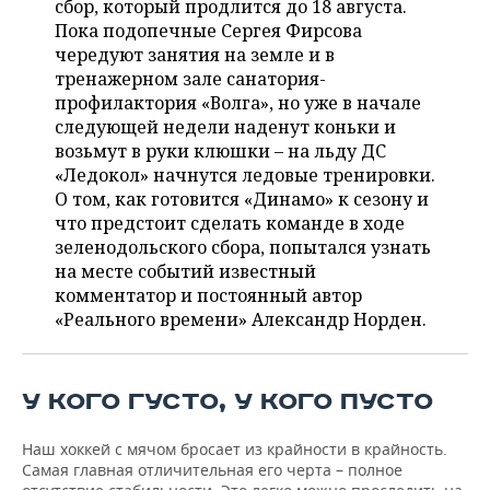
сбор, который продлится до 18 августа.
НЕФТЕХИМИЯ
Пока подопечные Сергея Фирсова
РОЗНИЧНАЯ ТОРГОВЛЯ
НОВОСТИ ТЕХНОЛОГИЙ
МЕРОПРИЯТИЯ
чередуют занятия на земле и в
НЕФТЬ
тренажерном зале санатория-
ТРАНСПОРТ
IT
НОВОСТИ МЕРОПРИЯТИЙ
СПОРТ
профилактория «Волга», но уже в начале
ОПК
следующей недели наденут коньки и
УСЛУГИ
МЕДИА
ВЫЕЗДНАЯ РЕДАКЦИЯ
НОВОСТИ СПОРТА
ОБЩЕСТВО
возьмут в руки клюшки – на льду ДС
ЭНЕРГЕТИКА
«Ледокол» начнутся ледовые тренировки.
ТЕЛЕКОММУНИКАЦИИ
БИЗНЕС-БРАНЧИ
ФУТБОЛ
НОВОСТИ ОБЩЕСТВА
ФОТОГАЛЕРЕЯ
О том, как готовится «Динамо» к сезону и
что предстоит сделать команде в ходе
ONLINE-КОНФЕРЕНЦИИ
ХОККЕЙ
ВЛАСТЬ
СЮЖЕТЫ
зеленодольского сбора, попытался узнать
на месте событий известный
ОТКРЫТАЯ ЛЕКЦИЯ
БАСКЕТБОЛ
ИНФРАСТРУКТУРА
СПРАВОЧНИК
комментатор и постоянный автор
«Реального времени» Александр Норден.
ВОЛЕЙБОЛ
ИСТОРИЯ
СПИСОК ПЕРСОН
ПОЛНАЯ ВЕРСИЯ
КИБЕРСПОРТ
КУЛЬТУРА
СПИСОК КОМПАНИЙ
У КОГО ГУСТО, У КОГО ПУСТО
ФИГУРНОЕ КАТАНИЕ
МЕДИЦИНА
Наш хоккей с мячом бросает из крайности в крайность.
Самая главная отличительная его черта – полное