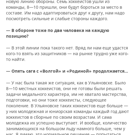
новую линию обороны. Семь хоккеистов ушли из
команды, 8—10 пришли, они будут бороться за место в
составе. Им надо адаптироваться друг к другу, нам надо
посмотреть сильные и слабые стороны каждого.
— В обороне тоже по два человека на каждую
позицию?
— В этой линии пока такого нет. Вряд ли нам еще удастся
кого-то взять из защитников — на рынке трудно уже кого-
то найти.
— Опять сага с «Волгой» и «Родиной» продолжается…
— У нас была такая же ситуация, как в Ульяновске. Было
8—10 местных хоккеистов, они не готовы были решать
задачи медального характера, им не хватало мастерства,
подготовки, но они тоже хоккеисты, следующее
поколение. В Ульяновске таких хоккеистов еще больше —
у них молодежная и юниорская команды каждый год дают
хоккеистов в сборные по своим возрастам. И сама
молодежка их успешно выступает. И вообще, количество
занимающихся на большом льду намного больше, чем у
нас. Я думаю, это нормальное решение — попытаться