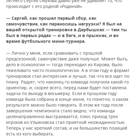
летнего Сергея Обухова давно уже не удивляет то, что
происходит с его родной «Родиной».
— Сергей, как прошел первый сбор, как
самочувствие, как переносишь нагрузки? Я был на
вашей открытой тренировке в Дербышках
—
там ты
был в первых рядах
—
и в беге, и в прыжках, и во
время футбольного мини-турнира.
— Лично у меня, если сравнивать с прошлой
предсезонкой, самочувствие даже получше. Может быть,
дело в психологии
—
тогда переходил из Кирова, было
тяжеловато чисто психологически. А в этом году и формат
тренировок стал интереснее и лучше, так что все идет по
плану. Радует, что наконец-то команда получила какой-то
ориентир, и, скорее всего, перед нами будет поставлена
задача по выходу в восьмерку. Если в прошлом году
команда была собрана в конце июня, то понятно, о каком
результате можно было говорить. В этом же году после
завершения чемпионата стало видно, что команда
целенаправленно выстраивается, плюс приход трех
игроков из Ульяновска стал приятной неожиданностью.
Теперь у нас крепкий состав, и на большинство позиций
есть из кого выбирать.