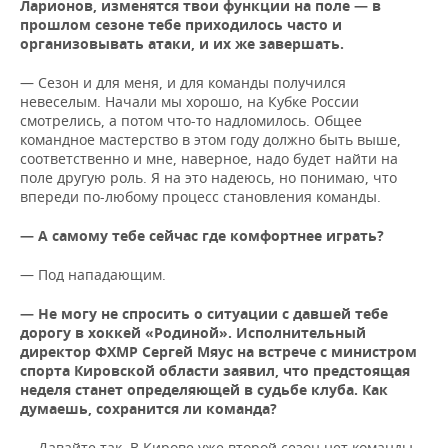
Ларионов, изменятся твои функции на поле
—
в
прошлом сезоне тебе приходилось часто и
организовывать атаки, и их же завершать.
— Сезон и для меня, и для команды получился
невеселым. Начали мы хорошо, на Кубке России
смотрелись, а потом что-то надломилось. Общее
командное мастерство в этом году должно быть выше,
соответственно и мне, наверное, надо будет найти на
поле другую роль. Я на это надеюсь, но понимаю, что
впереди по-любому процесс становления команды.
— А самому тебе сейчас где комфортнее играть?
— Под нападающим.
— Не могу не спросить о ситуации с давшей тебе
дорогу в хоккей «Родиной». Исполнительный
директор ФХМР Сергей Мяус на встрече с министром
спорта Кировской области заявил, что предстоящая
неделя станет определяющей в судьбе клуба. Как
думаешь, сохранится ли команда?
— Давайте так. В Кирове уже второй сезон нет команды.