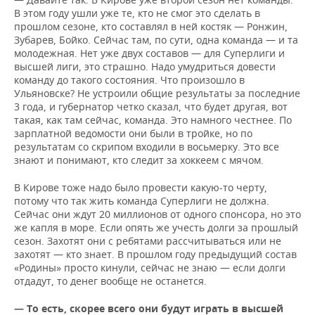
В этом году ушли уже те, кто не смог это сделать в
прошлом сезоне, кто составлял в ней костяк — Ронжин,
Зубарев, Бойко. Сейчас там, по сути, одна команда — и та
молодежная. Нет уже двух составов — для Суперлиги и
высшей лиги, это страшно. Надо умудриться довести
команду до такого состояния. Что произошло в
Ульяновске? Не устроили общие результаты за последние
3 года, и губернатор четко сказал, что будет другая, вот
такая, как там сейчас, команда. Это намного честнее. По
зарплатной ведомости они были в тройке, но по
результатам со скрипом входили в восьмерку. Это все
знают и понимают, кто следит за хоккеем с мячом.
В Кирове тоже надо было провести какую-то черту,
потому что так жить команда Суперлиги не должна.
Сейчас они ждут 20 миллионов от одного спонсора, но это
же капля в море. Если опять же учесть долги за прошлый
сезон. Захотят они с ребятами рассчитываться или не
захотят — кто знает. В прошлом году предыдущий состав
«Родины» просто кинули, сейчас не знаю — если долги
отдадут, то денег вообще не останется.
— То есть, скорее всего они будут играть в высшей