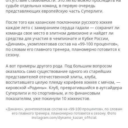
отсутствие стабильности. Это легко можно проследить на
ВОДНЫЕ ВИДЫ СПОРТА
ОБРАЗОВАНИЕ
судьбе отдельных команд, в первую очередь
представляющих европейскую часть Суперлиги.
ХОККЕЙ С МЯЧОМ
ПРОИСШЕСТВИЯ
После того как казанские поклонники русского хоккея
каждое лето с замиранием сердца гадали — сохранит ли
команда свое место в элитном дивизионе и найдет ли
средства для участия в чемпионате и Кубке России,
«Динамо», укомплектовав состав на «99-100 процентов»,
по словам его главного тренера, планомерно готовится к
сезону.
А вот примеры другого рода. Под большим вопросом
оказалось само существование одного из старейших
представителей отечественной элиты, клуба,
воспитавшего целую плеяду корифеев хоккея с мячом, —
кировской «Родины». Клуб, превратившийся в аутсайдера
Суперлиги и по спортивным, и по финансовым
показателям, уже покинули 10 хоккеистов.
«Динамо», укомплектовав состав на «99-100 процентов», по словам
его главного тренера, планомерно готовится к сезону. Фото
instagram.com/dynamo_kazan_official