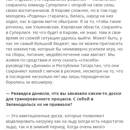
сохранить команду Суперлиги с опорой на свои силы,
своих воспитанников. В Кирове сложнее, но в том году
молодежь «Родины» старалась, билась, народ на них
ходил, нас в одном матче обыграли. Я за то, чтобы такие
регионы, как Ульяновская, Кировская области, сохранять
в Суперлиге. Но что будет в Кирове, не знаю. Нам в свое
время из схожей ситуации удалось выйти. Может быть, у
нас не самый большой бюджет, мы не можем пригласить
тех хоккеистов, которые бы неимоверно усилили игру, но
на сборы, питание, медобеспечение нам хватает. Мы
живем по средствам и хочу сказать «спасибо»
руководству «Динамо» и Республики Татарстан, что они
сохраняют хоккей с мячом в регионе, несмотря на то, что
в последние несколько лет мы лишь периодически
боролись за восьмерку.
— Разведка донесла, что вы заказали какие-то доски
для тренировочного процесса. С собой в
Зеленодольск
не привезли?
их
— Это имитационные доски, которые позволяют
моделировать нагрузку как на льду (когда есть недостаток
льда), так и в зимний период. Когда очень много