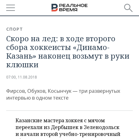
РЕГИОНЫ
СПОРТ
Скоро на лед: в ходе второго
БАШКОРТОСТАН
НОВОСТИ
сбора хоккеисты «Динамо-
ТАТАРСТАН
АНАЛИТИКА
Казань» наконец возьмут в руки
клюшки
УДМУРТИЯ
НОВОСТИ АНАЛИТИКИ
ЭКОНОМИКА
07:00, 11.08.2018
ДЕКЛАРАЦИИ О ДОХОДАХ
НОВОСТИ ЭКОНОМИКИ
ПРОМЫШЛЕННОСТЬ
Фирсов, Обухов, Косынчук — три развернутых
КОРОЛИ ГОСЗАКАЗА ПФО
ФИНАНСЫ
НОВОСТИ
НЕДВИЖИМОСТЬ
интервью в одном тексте
ПРОМЫШЛЕННОСТИ
ВУЗЫ ТАТАРСТАНА
БАНКИ
НОВОСТИ НЕДВИЖИМОСТИ
АВТО
АГРОПРОМ
Казанские мастера хоккея с мячом
КОМУ ПРИНАДЛЕЖАТ
БЮДЖЕТ
НОВОСТИ АВТО
БИЗНЕС
ТОРГОВЫЕ ЦЕНТРЫ
МАШИНОСТРОЕНИЕ
переехали из Дербышек в Зеленодольск
ТАТАРСТАНА
и начали второй учебно-тренировочный
ИНВЕСТИЦИИ
НОВОСТИ БИЗНЕСА
ТЕХНОЛОГИИ