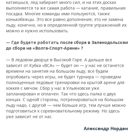
катаешься, лед забирает много сил, и на этих досках
выполняется та же самая работа — катание, правильная
посадка. Многие команды ими пользуются, также
конькобежцы. Это все равно дополнение, это не замена
льду, конечно, но в определенной группе упражнений их
можно и нужно использовать.
— Г
осле сбора в Зеленодольске
и
де будете работать п
до сбора на «Волга-Спорт-Арене» ?
— В ледовом дворце в Высокой Горе. А дальше все
зависит от Кубка «ВСА» — будет он — у нас не останется
времени на занятия на большом льду, все будем
опробовать через игры, не будет турнира — проведем
полноценные ледовые тренировки на крытой арене для
хоккея с мячом. Сбор у нас в Ульяновске уже
запланирован и оплачен. Так что здесь палка о двух
концах. С одной стороны, потренироваться на большом
льду надо, с другой — чем больше игр, тем лучше можно
подготовиться к соревновательному режиму. Но здесь
уже зависит не от нас.
Александр Норден