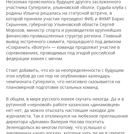
Несколько прояснилось будущее другого заслуженного
участника Суперлиги, ульяновской «Волги. Судьба клуба с
родины Ильича решалась на статусной встрече, в
которой приняли участие президент ФИБ и ФХМР Борис
Скрынник, губернатор Ульяновской области Сергей
Морозов, министр спорта и руководители крупнейших
финансово-промышленных структур региона. Главный
вывод экстренного саммита, прошедшего под девизом
«Сохранить «Волгу»!» — команда продолжит участие в
соревнованиях, проводимых под эгидой российской
федерации хоккея с мячом.
Стоит добавить, что из-за неопределенности с будущим
этих клубов до сих пор не опубликован календарь
чемпионата Суперлиги, что негативно сказывается на
планомерной подготовке остальных команд.
В общем, в мире русского хоккея скучать некогда. Да и в
рутинной «черновой» работе казанских «динамовцев»
нет-нет, да можно отыскать настоящие находки для
журналиста. Так я откликнулся на любезное приглашение
директора «Динамо» Валерия Носова посетить
Зеленодольск во многом потому, что услышал о
диковинных «чудо-досках», которых чуть ли не в секрете