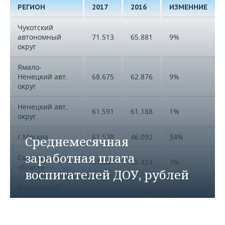
РЕГИОН
2017
2016
ИЗМЕННИЕ
Чукотский
автономный
71.513
65.881
9%
округ
Ямало-
Ненецкий авт.
68.675
62.876
9%
округ
Ненецкий авт.
61.591
61.188
1%
округ
г.Москва
61.538
46.092
34%
Среднемесячная
заработная плата
Сахалинская
57.347
55.424
3%
область
воспитателей ДОУ, рублей
Камчатский
56.261
54.365
3%
край
Магаданская
54.705
51.401
6%