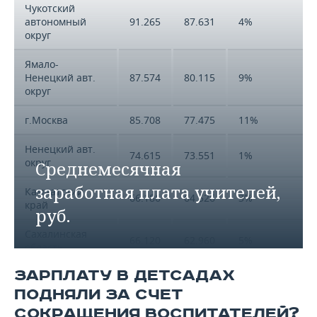
Чукотский
автономный
91.265
87.631
4%
округ
Ямало-
Ненецкий авт.
87.574
80.115
9%
округ
г.Москва
85.708
77.475
11%
Ненецкий авт.
74.615
73.551
1%
округ
Среднемесячная
заработная плата учителей,
Камчатский
66.186
64.526
3%
край
руб.
Сахалинская
66.120
62.960
5%
область
ЗАРПЛАТУ В ДЕТСАДАХ
Магаданская
65.018
65.519
-1%
область
ПОДНЯЛИ ЗА СЧЕТ
СОКРАЩЕНИЯ ВОСПИТАТЕЛЕЙ?