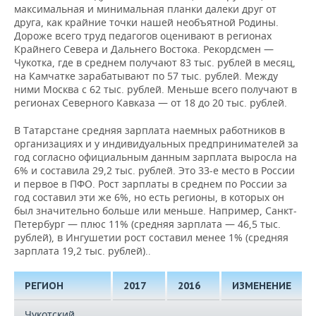
ВОДНЫЕ ВИДЫ СПОРТА
ОБРАЗОВАНИЕ
максимальная и минимальная планки далеки друг от
друга, как крайние точки нашей необъятной Родины.
ХОККЕЙ С МЯЧОМ
ПРОИСШЕСТВИЯ
Дороже всего труд педагогов оценивают в регионах
Крайнего Севера и Дальнего Востока. Рекордсмен —
Чукотка, где в среднем получают 83 тыс. рублей в месяц,
на Камчатке зарабатывают по 57 тыс. рублей. Между
ними Москва с 62 тыс. рублей. Меньше всего получают в
регионах Северного Кавказа — от 18 до 20 тыс. рублей.
В Татарстане средняя зарплата наемных работников в
организациях и у индивидуальных предпринимателей за
год согласно официальным данным зарплата выросла на
6% и составила 29,2 тыс. рублей. Это 33-е место в России
и первое в ПФО. Рост зарплаты в среднем по России за
год составил эти же 6%, но есть регионы, в которых он
был значительно больше или меньше. Например, Санкт-
Петербург — плюс 11% (средняя зарплата — 46,5 тыс.
рублей), в Ингушетии рост составил менее 1% (средняя
зарплата 19,2 тыс. рублей).
.
РЕГИОН
2017
2016
ИЗМЕНЕНИЕ
Чукотский