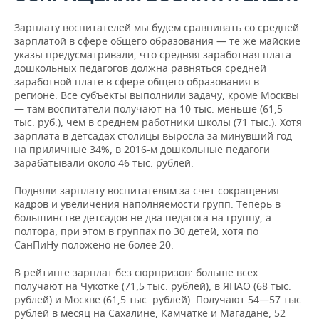
Ханты-
Мансийский
64.655
64.665
0%
Зарплату воспитателей мы будем сравнивать со средней
авт.
зарплатой в сфере общего образования — те же майские
округ-Югра
указы предусматривали, что средняя заработная плата
дошкольных педагогов должна равняться средней
Республика Саха
58.466
57.186
2%
заработной плате в сфере общего образования в
(Якутия)
регионе. Все субъекты выполнили задачу, кроме Москвы
— там воспитатели получают на 10 тыс. меньше (61,5
тыс. руб.), чем в среднем работники школы (71 тыс.). Хотя
зарплата в детсадах столицы выросла за минувший год
на приличные 34%, в 2016-м дошкольные педагоги
зарабатывали около 46 тыс. рублей.
Подняли зарплату воспитателям за счет сокращения
кадров и увеличения наполняемости групп. Теперь в
большинстве детсадов не два педагога на группу, а
полтора, при этом в группах по 30 детей, хотя по
СанПиНу положено не более 20.
В рейтинге зарплат без сюрпризов: больше всех
получают на Чукотке (71,5 тыс. рублей), в ЯНАО (68 тыс.
рублей) и Москве (61,5 тыс. рублей). Получают 54—57 тыс.
рублей в месяц на Сахалине, Камчатке и Магадане, 52