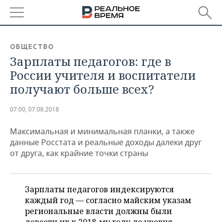
РЕГИОНЫ
ОБЩЕСТВО
Зарплаты педагогов: где в
БАШКОРТОСТАН
НОВОСТИ
России учителя и воспитатели
ТАТАРСТАН
АНАЛИТИКА
получают больше всех?
УДМУРТИЯ
НОВОСТИ АНАЛИТИКИ
ЭКОНОМИКА
07:00, 07.08.2018
ДЕКЛАРАЦИИ О ДОХОДАХ
НОВОСТИ ЭКОНОМИКИ
ПРОМЫШЛЕННОСТЬ
Максимальная и минимальная планки, а также
данные Росстата и реальные доходы далеки друг
КОРОЛИ ГОСЗАКАЗА ПФО
ФИНАНСЫ
НОВОСТИ
НЕДВИЖИМОСТЬ
от друга, как крайние точки страны
ПРОМЫШЛЕННОСТИ
ВУЗЫ ТАТАРСТАНА
БАНКИ
НОВОСТИ НЕДВИЖИМОСТИ
АВТО
АГРОПРОМ
Зарплаты педагогов индексируются
КОМУ ПРИНАДЛЕЖАТ
БЮДЖЕТ
НОВОСТИ АВТО
БИЗНЕС
каждый год — согласно майским указам
ТОРГОВЫЕ ЦЕНТРЫ
МАШИНОСТРОЕНИЕ
ТАТАРСТАНА
региональные власти должны были
ИНВЕСТИЦИИ
НОВОСТИ БИЗНЕСА
ТЕХНОЛОГИИ