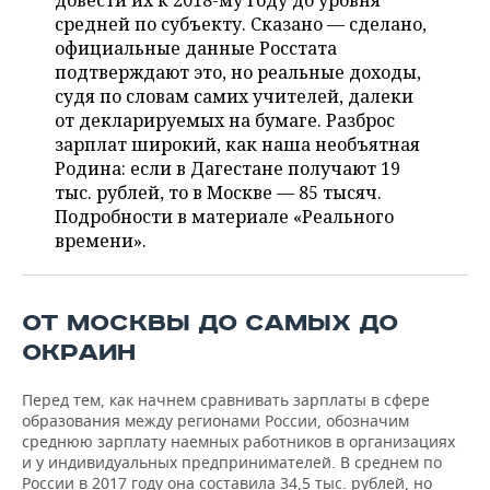
довести их к 2018-му году до уровня
НЕФТЕХИМИЯ
средней по субъекту. Сказано — сделано,
РОЗНИЧНАЯ ТОРГОВЛЯ
НОВОСТИ ТЕХНОЛОГИЙ
МЕРОПРИЯТИЯ
официальные данные Росстата
НЕФТЬ
подтверждают это, но реальные доходы,
ТРАНСПОРТ
IT
НОВОСТИ МЕРОПРИЯТИЙ
СПОРТ
судя по словам самих учителей, далеки
ОПК
от декларируемых на бумаге. Разброс
УСЛУГИ
МЕДИА
ВЫЕЗДНАЯ РЕДАКЦИЯ
НОВОСТИ СПОРТА
ОБЩЕСТВО
зарплат широкий, как наша необъятная
ЭНЕРГЕТИКА
Родина: если в Дагестане получают 19
ТЕЛЕКОММУНИКАЦИИ
БИЗНЕС-БРАНЧИ
ФУТБОЛ
НОВОСТИ ОБЩЕСТВА
тыс. рублей, то в Москве — 85 тысяч.
ФОТОГАЛЕРЕЯ
Подробности в материале «Реального
времени».
ONLINE-КОНФЕРЕНЦИИ
ХОККЕЙ
ВЛАСТЬ
СЮЖЕТЫ
ОТКРЫТАЯ ЛЕКЦИЯ
БАСКЕТБОЛ
ИНФРАСТРУКТУРА
СПРАВОЧНИК
ОТ МОСКВЫ ДО САМЫХ ДО
ВОЛЕЙБОЛ
ИСТОРИЯ
СПИСОК ПЕРСОН
ПОЛНАЯ ВЕРСИЯ
ОКРАИН
КИБЕРСПОРТ
КУЛЬТУРА
СПИСОК КОМПАНИЙ
Перед тем, как начнем сравнивать зарплаты в сфере
образования между регионами России, обозначим
среднюю зарплату наемных работников в организациях
ФИГУРНОЕ КАТАНИЕ
МЕДИЦИНА
и у индивидуальных предпринимателей. В среднем по
России в 2017 году она составила 34,5 тыс. рублей, но