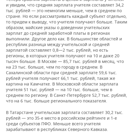
и увидим, что средняя зарплата учителя составляет 34,2
Камчатский
тыс. рублей — это немногим меньше, чем в среднем по
57.529
54.219
6%
край
стране. Но если рассматривать каждый субъект отдельно,
то придем к выводу, что учителя получают больше. Таким
Республика
образом, майские указы о доведении учительских
Саха
55.512
53.031
5%
зарплат до средней заработной платы в регионах
(Якутия)
выполнили. Другое дело как. В большинстве областей и
республик разница между учительской и средней
зарплатой составляет 0,8—2 тыс. рублей, но есть
регионы, в которых учителя получают на 10 и даже 20
тысяч больше. В Москве — 85,7 тыс. рублей в месяц, что
на 23 тыс. больше, чем по городу в среднем. В
Сахалинской области при средней зарплате 59,6 тыс.
рублей учителя получают 66,1 тыс. рублей, такая же
картина на Камчатке. В Московской области зарплата
учителя 51 тыс. рублей — на 10 тыс. больше, чем в
среднем по региону. В Санкт-Петербурге 52,7 тыс. рублей,
что на 6 тыс. больше регионального показателя.
В Татарстане учительская зарплата составляет 30,2 тыс.
рублей — это 35-е место в российском рейтинге и 1-е
среди субъектов ПФО. Меньше всего учителя
зарабатывают в республиках Северного Кавказа.