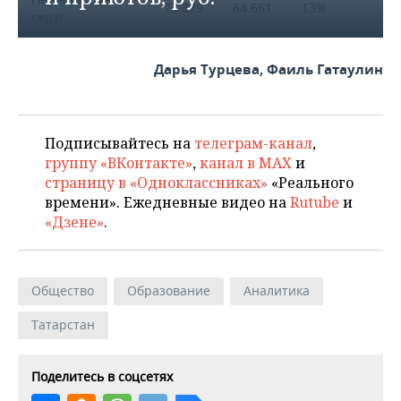
73.379
64.661
13%
округ
Магаданская
66.158
63.319
4%
Дарья Турцева, Фаиль Гатаулин
область
Сахалинская
64.007
60.143
6%
область
Подписывайтесь на
телеграм-канал
,
Камчатский
группу «ВКонтакте»
,
канал в MAX
и
63.173
61.884
2%
край
страницу в «Одноклассниках»
«Реального
времени». Ежедневные видео на
Rutube
и
Республика Саха
«Дзене»
.
58.130
52.286
11%
(Якутия)
Общество
Образование
Аналитика
Татарстан
Поделитесь в соцсетях