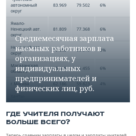
автономный
83.969
79.502
6%
округ
Ямало-
Ненецкий авт.
81.809
77.368
6%
округ
Среднемесячная зарплата
наемных работников в
Ненецкий авт.
70.550
68.216
3%
округ
организациях, у
Магаданская
индивидуальных
65.358
61.455
6%
область
предпринимателей и
г.Москва
62.186
59.823
4%
физических лиц, руб.
Ханты-
Мансийский
60.147
58.060
4%
авт.
ГДЕ УЧИТЕЛЯ ПОЛУЧАЮТ
округ-Югра
БОЛЬШЕ ВСЕГО?
Сахалинская
59.620
56.789
5%
область
Теперь сравним зарплаты в целом и зарплаты учителей