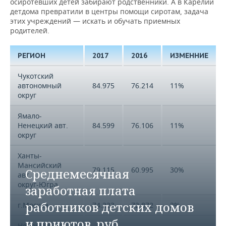
осиротевших детей забирают родственники. А в Карелии
Республика Саха
детдома превратили в центры помощи сиротам, задача
55.641
50.315
11%
(Якутия)
этих учреждений — искать и обучать приемных
родителей.
РЕГИОН
2017
2016
ИЗМЕННИЕ
Чукотский
автономный
84.975
76.214
11%
округ
Ямало-
Ненецкий авт.
84.599
76.106
11%
округ
Ханты-
Мансийский
79.115
60.995
30%
Среднемесячная
авт.
округ-Югра
заработная плата
работников детских домов
г.Москва
74.223
72.872
2%
и приютов, руб.
Ненецкий авт.