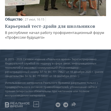
Общество
27 июл, 16:15
Карьерный тест-драйв для школьников
В республике начал работу профориентационный форум
«Профессии будущего»
© 2015 - 2026 Сетевое издание «Реальное время» Зарегистрировано
Федеральной службой по надзору в сфере связи, информационных
технологий и массовых коммуникаций (Роскомнадзор) –
регистрационный номер ЭЛ № ФС 77 - 79627 от 18 декабря 2020 г. (ранее
свидетельство Эл № ФС 77-59331 от 18 сентября 2014 г.)
Использование материалов Реального Времени разрешено только с
предварительного согласия правообладателей, упоминание сайта и
прямая гиперссылка обязательны при частичном или полном
воспроизведении материалов.
18+