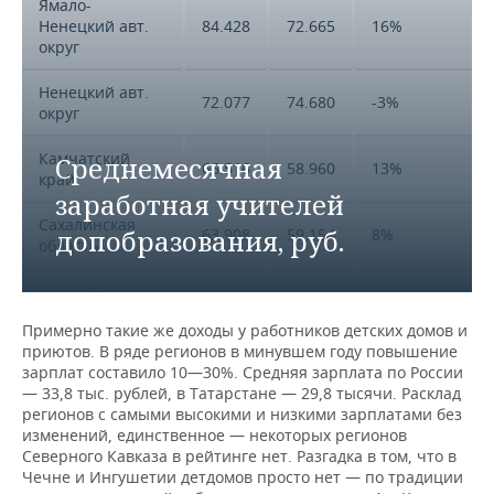
Ямало-
Ненецкий авт.
84.428
72.665
16%
округ
Ненецкий авт.
72.077
74.680
-3%
округ
Камчатский
Среднемесячная
66.516
58.960
13%
край
заработная учителей
Сахалинская
допобразования, руб.
63.908
59.154
8%
область
г.Москва
63.582
50.578
26%
Примерно такие же доходы у работников детских домов и
Магаданская
63.056
56.932
11%
приютов. В ряде регионов в минувшем году повышение
область
зарплат составило 10—30%. Средняя зарплата по России
— 33,8 тыс. рублей, в Татарстане — 29,8 тысячи. Расклад
Ханты-
регионов с самыми высокими и низкими зарплатами без
Мансийский
61.420
53.663
14%
изменений, единственное — некоторых регионов
авт.
Северного Кавказа в рейтинге нет. Разгадка в том, что в
округ-Югра
Чечне и Ингушетии детдомов просто нет — по традиции