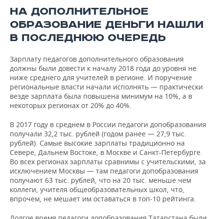
область
НА ДОПОЛНИТЕЛЬНОЕ
Ханты-
ОБРАЗОВАНИЕ ДЕНЬГИ НАШЛИ
Мансийский
В ПОСЛЕДНЮЮ ОЧЕРЕДЬ
52.823
52.115
1%
авт.
округ-Югра
Зарплату педагогов дополнительного образования
должны были довести к началу 2018 года до уровня не
Московская
49.863
45.435
10%
ниже среднего для учителей в регионе. И поручение
область
региональные власти начали исполнять — практически
везде зарплата была повышена минимум на 10%, а в
некоторых регионах от 20% до 40%.
В 2017 году в среднем в России педагоги допобразования
получали 32,2 тыс. рублей (годом ранее — 27,9 тыс.
рублей). Самые высокие зарплаты традиционно на
Севере, Дальнем Востоке, в Москве и Санкт-Петербурге.
Во всех регионах зарплаты сравнимы с учительскими, за
исключением Москвы — там педагоги допобразования
получают 63 тыс. рублей, что на 20 тыс. меньше чем
коллеги, учителя общеобразовательных школ, что,
впрочем, не мешает им оставаться в топ-10 рейтинга.
Долгое время педагоги допобразования Татарстана были