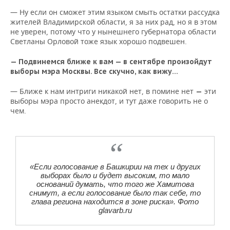
— Ну если он сможет этим языком смыть остатки рассудка
жителей Владимирской области, я за них рад, но я в этом
не уверен, потому что у нынешнего губернатора области
Светланы Орловой тоже язык хорошо подвешен.
— Подвинемся ближе к вам
—
в сентябре произойдут
выборы мэра Москвы. Все скучно, как вижу…
— Ближе к нам интриги никакой нет, в помине нет
эти
—
выборы мэра просто анекдот, и тут даже говорить не о
чем.
«Если голосование в Башкирии на тех и других
выборах было и будет высоким, то мало
оснований думать, что того же Хамитова
снимут, а если голосование было так себе, то
глава региона находится в зоне риска». Фото
glavarb.ru