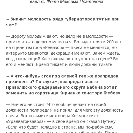
ввели». Фото Максима Платонова
— Значит молодость ряда губернаторов тут ни при
чем?
— Дорогу молодым дают, но дело не в молодости —
просто что-то должно меняться. Вот идет почти 200 лет
на сцене театров «Ревизор» — пьеса не меняется, но
актеры-то меняются, декорации меняют. Зачем ждать,
когда играющий Хлестакова актер умрет на сцене? Вот
его и меняют. Время тикает и люди должны тикать.
— А что-нибудь стоит за сменой тех же полпредов
президента? По слухам, полпреда нашего
Приволжского федерального округа Бабича хотят
заменить на соратницу Кириенко сенатора Глебову.
— Ничего не стоит. Что вообще делает на своей
должности полпред? Я не понял, для чего эту должность
ввели. Вот возьмите инженера Холманских с
«Уралвагонзавода» — в свое время он сказал Путину:
«Если что будет неладно в стране, мы по-рабочему,
понимаешь, приедем на танке и разберемся!». Путин,