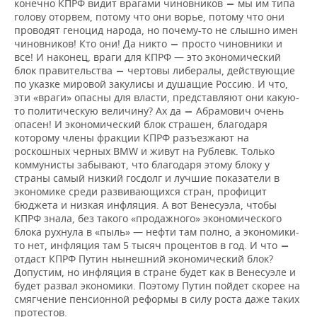
конечно КПРФ видит врагами чиновников
мы им типа
—
голову оторвем, потому что они ворье, потому что они
проводят геноцид народа, но почему-то не слышно имен
чиновников! Кто они! Да никто
просто чиновники и
—
все! И наконец, враги для КПРФ — это экономический
блок правительства
чертовы либералы, действующие
—
по указке мировой закулисы и душащие Россию. И что,
эти «враги» опасны для власти, представляют они какую-
то политическую величину? Ах да
Абрамович очень
—
опасен! И экономический блок страшен, благодаря
которому члены фракции КПРФ разъезжают на
роскошных черных BMW и живут на Рублевк. Только
коммунисты забывают, что благодаря этому блоку у
страны самый низкий госдолг и лучшие показатели в
экономике среди развивающихся стран, профицит
бюджета и низкая инфляция. А вот Венесуэла, чтобы
КПРФ знала, без такого «продажного» экономического
блока рухнула в «пыль» — нефти там полно, а экономики-
то нет, инфляция там 5 тысяч процентов в год. И что
—
отдаст КПРФ Путин нынешний экономический блок?
Допустим, но инфляция в стране будет как в Венесуэле и
будет развал экономики. Поэтому Путин пойдет скорее на
смягчение пенсионной реформы в силу роста даже таких
протестов.