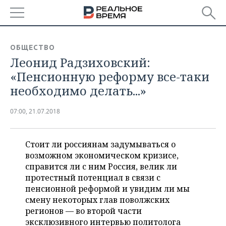
РЕГИОНЫ
ОБЩЕСТВО
Леонид Радзиховский:
БАШКОРТОСТАН
НОВОСТИ
«Пенсионную реформу все-таки
ТАТАРСТАН
АНАЛИТИКА
необходимо делать...»
УДМУРТИЯ
НОВОСТИ АНАЛИТИКИ
ЭКОНОМИКА
07:00, 21.07.2018
ДЕКЛАРАЦИИ О ДОХОДАХ
НОВОСТИ ЭКОНОМИКИ
ПРОМЫШЛЕННОСТЬ
Стоит ли россиянам задумываться о
КОРОЛИ ГОСЗАКАЗА ПФО
ФИНАНСЫ
НОВОСТИ
НЕДВИЖИМОСТЬ
возможном экономическом кризисе,
ПРОМЫШЛЕННОСТИ
справится ли с ним Россия, велик ли
ВУЗЫ ТАТАРСТАНА
БАНКИ
НОВОСТИ НЕДВИЖИМОСТИ
АВТО
протестный потенциал в связи с
АГРОПРОМ
пенсионной реформой и увидим ли мы
КОМУ ПРИНАДЛЕЖАТ
БЮДЖЕТ
НОВОСТИ АВТО
БИЗНЕС
смену некоторых глав поволжских
ТОРГОВЫЕ ЦЕНТРЫ
МАШИНОСТРОЕНИЕ
регионов — во второй части
ТАТАРСТАНА
ИНВЕСТИЦИИ
НОВОСТИ БИЗНЕСА
эксклюзивного интервью политолога
ТЕХНОЛОГИИ