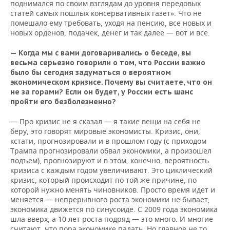
поднимался по своим взглядам до уровня передовых
статей самых пошлых консервативных газет». Что не
помешало ему требовать, уходя на пенсию, все новых и
новых орденов, подачек, денег и так далее — вот и все.
— Когда мы с вами договаривались о беседе, вы
весьма серьезно говорили о том, что России важно
было бы сегодня задуматься о вероятном
экономическом кризисе. Почему вы считаете, что он
не за горами? Если он будет, у России есть шанс
пройти его безболезненно?
— Про кризис не я сказал — я такие вещи на себя не
беру, это говорят мировые экономисты. Кризис, они,
кстати, прогнозировали и в прошлом году (с приходом
Трампа прогнозировали обвал экономики, а произошел
подъем), прогнозируют и в этом, конечно, вероятность
кризиса с каждым годом увеличивают. Это циклический
кризис, который происходит по той же причине, по
которой нужно менять чиновников. Просто время идет и
меняется — непрерывного роста экономики не бывает,
экономика движется по синусоиде. С 2009 года экономика
шла вверх, а 10 лет роста подряд — это много. И многие
считают, что пора экономике падать. Но главное не то,