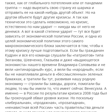
также, как от глобального потепления или от пандемии
гриппа — надо вырезать свою страну из шарика и
отправить ее на какой-нибудь другой объект. Но на
другом объекте будут другие кризисы. А так как
технически это сделать невозможно, но кризис,
естественно по нам ударит — никуда мы от него не
денемся. А вот в какой степени ударит — тут все будет
зависеть от экономической политики России, и одна из
целей экономической политики этого самого
макроэкономического блока заключается в том, чтобы к
этому кризису лучше подготовиться. Если бы гражданин
Кудрин и вся его команда слушали бы «патриотов» типа
Зюганова, Шевченко, Глазьева и даже «выдающегося
экономиста» нашего времени Владимира Соловьева и не
вели «антинародный» курс, а вели бы «народный», если
бы не накапливали деньги в «бессмысленных» зеленых
бумажках, а тратили бы тут, развивая нашу родную
экономику — строили бы заводы, дороги, помогали бы
людям, то мы бы имели то, что имеет сейчас Венесуэла. А
именно — в России по результатам кризиса 2008 года был
бы грохочущий обвал уровня жизни. Но поскольку
«либеральная», «продажная», «прозападная»,
«ненавистная всей России» часть правительства деньги