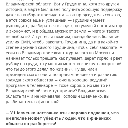
Владимирской области. Вот у Грудинина, хотя это другая
история, в марте был шанс получить хорошую поддержку
даже на выборах президента
он председатель совхоза,
—
а этот совхоз еще и успешный — Грудинин умеет
руководить, разбираться в людях, он умелый организатор
и экономист, и в общем, мужик от земли
чего ж такого
—
не выбрать? И тут, если помним, понадобились большие
усилия СМИ, чтобы закопать Грудинина, да и в какой-то
степени усилия самого Грудинина, чтобы себя закопать. А
если во Владимир приезжает журналюга из Москвы и
начинает только трещать как пулемет, дерет горло и рвет
рубаху на груди, то у многих может возникнуть вопрос: «А
что ты до этого делал по жизни?». Ну да, член
президентского совета по правам человека и развитию
гражданского общества
очень хорошо, ведущий
—
программ в телевизоре
тоже хорошо, но мы-то из
—
Владимирской области тут причем? Владимирская
область там и не ночевала! Господин Шевченко, вы
разбираетесь в финансах?
— У Шевченко настолько язык хорошо подвешен, что
он вполне может убедить людей, что в финансах
области он разберется!