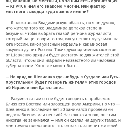
он, конечно, не местный, но за ним есть организация
— КПРФ, и имя его знакомо многим. Или фактор
местного выходца куда важнее имени?
— Я плохо знаю Владимирскую область, но я не думаю,
что жители того же Владимира до такой степени
безумны, чтобы выбрать главой региона журналиста,
который чаще говорит о том, как угнетают мусульман на
юге России, какой ужасный Израиль и как мировая
закулиса душит Россию. Таких духоподъемных сюжетов
от Шевченко вряд ли будет достаточно для жителей этой
области, чтобы они избрали неизвестного им человека
губернатором. Хотя все может быть…
— Но вряд ли Шевченко где-нибудь в Суздале или Гусь-
Хрустальном будет говорить жителям этих городов
об Израиле или Дагестане…
— Разумеется там он не будет говорить о проблемах
Ближнего Востока или зловещей роли Америки, но что —
Шевченко в последние лет 30 занимался проблемами
водоснабжения или пенсий? Насколько я знаю, он этим
никогда не занимался
имя он сделал на других темах, и
—
мне трудно представить, что он как-то зацепит жителей