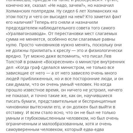
конечно же, сказал: «Не надо, зачем?», но назначил
Холманских полпредом. Ну сидел 6 лет Холманских на
этом посту и чего он высидел на нем? Кто заметил факт
его наличия? Теперь его сняли и назначили
председателем наблюдательного совета того самого
«Уралвагонзавода». От перестановки мест слагаемых
сумма не меняется, особенно если слагаемые равны
нулю. Просто чиновников нужно менять, поскольку они
не должны прилипать к креслу — это и физиологически
вредно. Тут можно даже вспомнить, что писал Лев
Толстой в романе «Воскресение» о министре внутренних
дел: «Когда граф сделался министром, не только все
зависящие от него — а от него зависело очень много
людей приближенных, но и все посторонние люди, и он
сам думали, что он очень умный человек. Но когда
прошло известное время, он ничего не устроил, ничего
не показал, и точно такие же, как он, научившиеся
писать бумаги, представительные и беспринципные
чиновники вытеснили его, и он должен был выйти в
отставку. И всем стало ясно, что он не был не только
умным и глубокомысленным человеком, но был очень
ограниченным и малообразованным, хотя и очень
самоуверенным человеком, который едва-едва