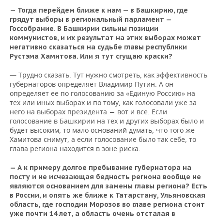
— Тогда перейдем ближе к нам
—
в Башкирию, где
грядут выборы в региональный парламент
—
Госсобрание. В Башкирии сильны позиции
коммунистов, и их результат на этих выборах может
негативно сказаться на судьбе главы республики
Рустэма Хамитова. Или я тут сгущаю краски?
— Трудно сказать. Тут нужно смотреть, как эффективность
губернаторов определяет Владимир Путин. А он
определяет ее по голосованию за «Единую Россию» на
тех или иных выборах и по тому, как голосовали уже за
него на выборах президента
вот и все. Если
—
голосование в Башкирии на тех и других выборах было и
будет высоким, то мало оснований думать, что того же
Хамитова снимут, а если голосование было так себе, то
глава региона находится в зоне риска.
— А к примеру долгое пребывание губернатора на
посту и не исчезающая бедность региона вообще не
являются основанием для замены главы региона? Есть
в России, и опять же ближе к Татарстану, Ульяновская
область, где господин Морозов во главе региона стоит
уже почти 14 лет, а область очень отсталая в