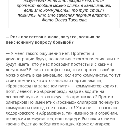
лозунгами? Если это профсоюзы, то их
протест вообще можно слить в канализацию,
если это коммунисты, то тут стоит
помнить, что это запасная партия власти».
Фото Олега Тихонова
— Риск протестов в июле, августе, осенью по
пенсионному вопросу большой?
— У меня такого ощущения нет. Протесты и
демонстрации будут, но политического значения они не
будут иметь. Кто у нас проводит протесты и с какими
лозунгами? Если это профсоюзы, то их протест вообще
можно слить в канализацию, если это коммунисты, то тут
стоит помнить, что это запасная партия власти,
«бронепоезд на запасном пути» — коммунистов кормят,
поят, лелеют, но «бронепоезд» надо выводить на
основной путь и его выведут. Но против кого? Против
олигархов! Но имен этих «грозных» олигархов почему-то
коммунисты никогда не называют! Хотя нет
называют
—
Ходорковского и Абрамовича, так именно они ограбили,
по версии коммунистов, наш народ и Россию и с ними
«война будет до победного конца». Кроме олигархов