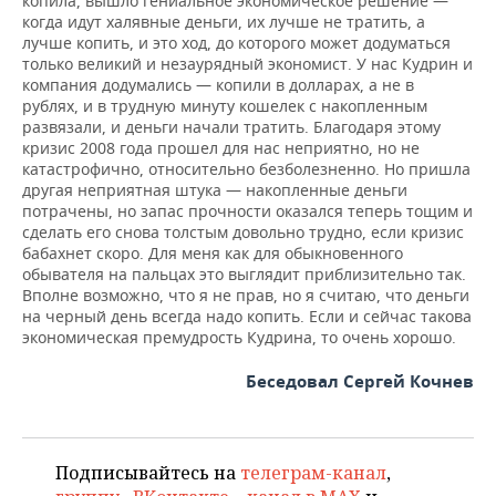
копила, вышло гениальное экономическое решение —
когда идут халявные деньги, их лучше не тратить, а
лучше копить, и это ход, до которого может додуматься
только великий и незаурядный экономист. У нас Кудрин и
компания додумались — копили в долларах, а не в
рублях, и в трудную минуту кошелек с накопленным
развязали, и деньги начали тратить. Благодаря этому
кризис 2008 года прошел для нас неприятно, но не
катастрофично, относительно безболезненно. Но пришла
другая неприятная штука — накопленные деньги
потрачены, но запас прочности оказался теперь тощим и
сделать его снова толстым довольно трудно, если кризис
бабахнет скоро. Для меня как для обыкновенного
обывателя на пальцах это выглядит приблизительно так.
Вполне возможно, что я не прав, но я считаю, что деньги
на черный день всегда надо копить. Если и сейчас такова
экономическая премудрость Кудрина, то очень хорошо.
Беседовал Сергей Кочнев
Подписывайтесь на
телеграм-канал
,