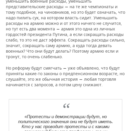
ВОДНЫЕ ВИДЫ СПОРТА
ОБРАЗОВАНИЕ
уменьшить военные расходы, уменьшить
представительские расходы
на те же чемпионаты и
—
тому подобное, на чиновников, но это будет означать, что
ХОККЕЙ С МЯЧОМ
ПРОИСШЕСТВИЯ
надо пилить сук, на котором власть сидит. Уменьшить
расходы на армию можно и от этого ничего не случится,
но тут есть два момента
армия это одна из личных
—
гордостей президента Путина, а если сокращать расходы
слабо, то это не даст эффекта. Сокращать расходы сильно,
значит, сокращать саму армию, а куда тогда девать
военных? Что они будут делать? Поэтому армию если и
тронут, то очень слабенько.
Но реформу будут смягчать
уже объявлено, что будут
—
приняты какие-то законы о предпенсионном возрасте, но
слушайте, это же обычная история
любая торговля
—
начинается с запросов, а потом цену снижают.
«Протесты и демонстрации будут, но
политического значения они не будут иметь.
Кто у нас проводит протесты и с какими