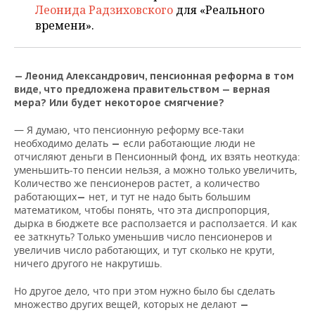
НЕФТЕХИМИЯ
Леонида Радзиховского
для «Реального
времени».
РОЗНИЧНАЯ ТОРГОВЛЯ
НОВОСТИ ТЕХНОЛОГИЙ
МЕРОПРИЯТИЯ
НЕФТЬ
ТРАНСПОРТ
IT
НОВОСТИ МЕРОПРИЯТИЙ
СПОРТ
ОПК
— Леонид Александрович, пенсионная реформа в том
виде, что предложена правительством
—
верная
УСЛУГИ
МЕДИА
ВЫЕЗДНАЯ РЕДАКЦИЯ
НОВОСТИ СПОРТА
ОБЩЕСТВО
ЭНЕРГЕТИКА
мера? Или будет некоторое смягчение?
ТЕЛЕКОММУНИКАЦИИ
БИЗНЕС-БРАНЧИ
ФУТБОЛ
НОВОСТИ ОБЩЕСТВА
ФОТОГАЛЕРЕЯ
— Я думаю, что пенсионную реформу все-таки
необходимо делать
если работающие люди не
—
ONLINE-КОНФЕРЕНЦИИ
ХОККЕЙ
ВЛАСТЬ
СЮЖЕТЫ
отчисляют деньги в Пенсионный фонд, их взять неоткуда:
уменьшить-то пенсии нельзя, а можно только увеличить,
Количество же пенсионеров растет, а количество
ОТКРЫТАЯ ЛЕКЦИЯ
БАСКЕТБОЛ
ИНФРАСТРУКТУРА
СПРАВОЧНИК
работающих
нет, и тут не надо быть большим
—
математиком, чтобы понять, что эта диспропорция,
ВОЛЕЙБОЛ
ИСТОРИЯ
СПИСОК ПЕРСОН
ПОЛНАЯ ВЕРСИЯ
дырка в бюджете все расползается и расползается. И как
ее заткнуть? Только уменьшив число пенсионеров и
увеличив число работающих, и тут сколько не крути,
КИБЕРСПОРТ
КУЛЬТУРА
СПИСОК КОМПАНИЙ
ничего другого не накрутишь.
ФИГУРНОЕ КАТАНИЕ
МЕДИЦИНА
Но другое дело, что при этом нужно было бы сделать
множество других вещей, которых не делают
—