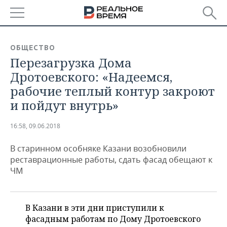
РЕГИОНЫ
ОБЩЕСТВО
Перезагрузка Дома
БАШКОРТОСТАН
НОВОСТИ
Дротоевского: «Надеемся,
ТАТАРСТАН
АНАЛИТИКА
рабочие теплый контур закроют
и пойдут внутрь»
УДМУРТИЯ
НОВОСТИ АНАЛИТИКИ
ЭКОНОМИКА
16:58, 09.06.2018
ДЕКЛАРАЦИИ О ДОХОДАХ
НОВОСТИ ЭКОНОМИКИ
ПРОМЫШЛЕННОСТЬ
В старинном особняке Казани возобновили
КОРОЛИ ГОСЗАКАЗА ПФО
ФИНАНСЫ
НОВОСТИ
НЕДВИЖИМОСТЬ
реставрационные работы, сдать фасад обещают к
ПРОМЫШЛЕННОСТИ
ЧМ
ВУЗЫ ТАТАРСТАНА
БАНКИ
НОВОСТИ НЕДВИЖИМОСТИ
АВТО
АГРОПРОМ
КОМУ ПРИНАДЛЕЖАТ
БЮДЖЕТ
НОВОСТИ АВТО
БИЗНЕС
ТОРГОВЫЕ ЦЕНТРЫ
МАШИНОСТРОЕНИЕ
В Казани в эти дни приступили к
ТАТАРСТАНА
фасадным работам по Дому Дротоевского
ИНВЕСТИЦИИ
НОВОСТИ БИЗНЕСА
ТЕХНОЛОГИИ