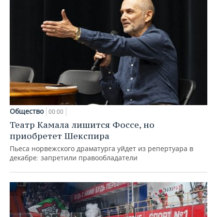
Общество
00:00
Театр Камала лишится Фоссе, но
приобретет Шекспира
Пьеса норвежского драматурга уйдет из репертуара в
декабре: запретили правообладатели