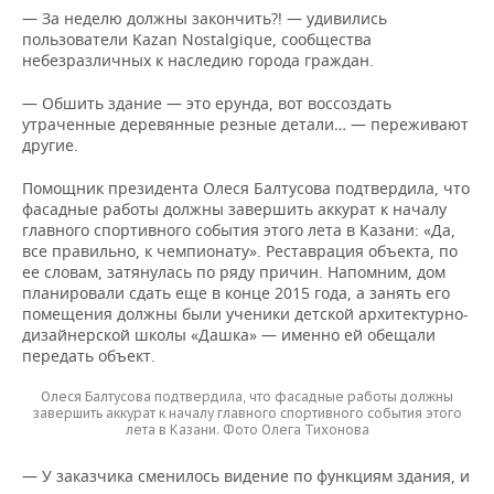
ВОДНЫЕ ВИДЫ СПОРТА
ОБРАЗОВАНИЕ
— За неделю должны закончить?! — удивились
пользователи Kazan Nostalgique, сообщества
ХОККЕЙ С МЯЧОМ
ПРОИСШЕСТВИЯ
небезразличных к наследию города граждан.
— Обшить здание — это ерунда, вот воссоздать
утраченные деревянные резные детали… — переживают
другие.
Помощник президента Олеся Балтусова подтвердила, что
фасадные работы должны завершить аккурат к началу
главного спортивного события этого лета в Казани: «Да,
все правильно, к чемпионату». Реставрация объекта, по
ее словам, затянулась по ряду причин. Напомним, дом
планировали сдать еще в конце 2015 года, а занять его
помещения должны были ученики детской архитектурно-
дизайнерской школы «Дашка» — именно ей обещали
передать объект.
Олеся Балтусова подтвердила, что фасадные работы должны
завершить аккурат к началу главного спортивного события этого
лета в Казани. Фото Олега Тихонова
— У заказчика сменилось видение по функциям здания, и