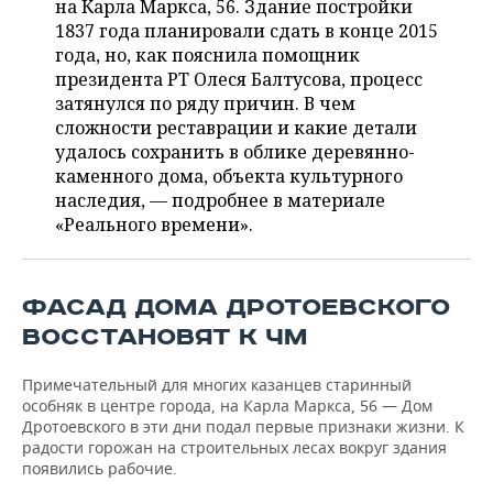
на Карла Маркса, 56. Здание постройки
НЕФТЕХИМИЯ
1837 года планировали сдать в конце 2015
РОЗНИЧНАЯ ТОРГОВЛЯ
НОВОСТИ ТЕХНОЛОГИЙ
МЕРОПРИЯТИЯ
года, но, как пояснила помощник
НЕФТЬ
президента РТ Олеся Балтусова, процесс
ТРАНСПОРТ
IT
НОВОСТИ МЕРОПРИЯТИЙ
СПОРТ
затянулся по ряду причин. В чем
ОПК
сложности реставрации и какие детали
УСЛУГИ
МЕДИА
ВЫЕЗДНАЯ РЕДАКЦИЯ
НОВОСТИ СПОРТА
ОБЩЕСТВО
удалось сохранить в облике деревянно-
ЭНЕРГЕТИКА
каменного дома, объекта культурного
ТЕЛЕКОММУНИКАЦИИ
БИЗНЕС-БРАНЧИ
ФУТБОЛ
НОВОСТИ ОБЩЕСТВА
ФОТОГАЛЕРЕЯ
наследия, — подробнее в материале
«Реального времени».
ONLINE-КОНФЕРЕНЦИИ
ХОККЕЙ
ВЛАСТЬ
СЮЖЕТЫ
ОТКРЫТАЯ ЛЕКЦИЯ
БАСКЕТБОЛ
ИНФРАСТРУКТУРА
СПРАВОЧНИК
ФАСАД ДОМА ДРОТОЕВСКОГО
ВОССТАНОВЯТ К ЧМ
ВОЛЕЙБОЛ
ИСТОРИЯ
СПИСОК ПЕРСОН
ПОЛНАЯ ВЕРСИЯ
Примечательный для многих казанцев старинный
КИБЕРСПОРТ
КУЛЬТУРА
СПИСОК КОМПАНИЙ
особняк в центре города, на Карла Маркса, 56 — Дом
Дротоевского в эти дни подал первые признаки жизни. К
ФИГУРНОЕ КАТАНИЕ
МЕДИЦИНА
радости горожан на строительных лесах вокруг здания
появились рабочие.