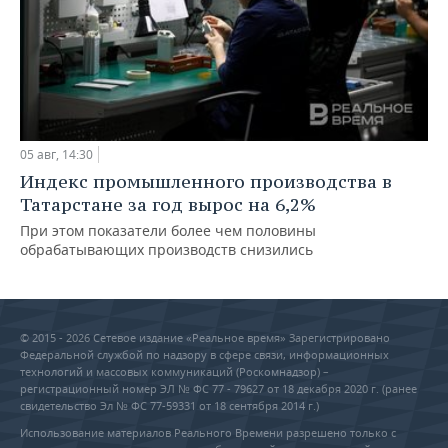
05 авг, 14:30
Индекс промышленного производства в
Татарстане за год вырос на 6,2%
При этом показатели более чем половины
обрабатывающих производств снизились
© 2015 - 2026 Сетевое издание «Реальное время» Зарегистрировано
Федеральной службой по надзору в сфере связи, информационных
технологий и массовых коммуникаций (Роскомнадзор) –
регистрационный номер ЭЛ № ФС 77 - 79627 от 18 декабря 2020 г. (ранее
свидетельство Эл № ФС 77-59331 от 18 сентября 2014 г.)
Использование материалов Реального Времени разрешено только с