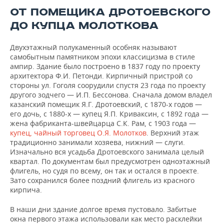
ОТ ПОМЕЩИКА ДРОТОЕВСКОГО
ДО КУПЦА МОЛОТКОВА
Двухэтажный полукаменный особняк называют
самобытным памятником эпохи классицизма в стиле
ампир. Здание было построено в 1837 году по проекту
архитектора Ф.И. Петонди. Кирпичный пристрой со
стороны ул. Гоголя соорудили спустя 23 года по проекту
другого зодчего — И.П. Бессонова. Сначала домом владел
казанский помещик Я.Г. Дротоевский, с 1870-х годов —
его дочь, с 1880-х — купец Я.П. Криваксин, с 1892 года —
жена фабриканта-швейцарца С.К. Рам, с 1903 года —
купец, чайный торговец О.Я. Молотков
. Верхний этаж
традиционно занимали хозяева, нижний — слуги.
Изначально вся усадьба Дротоевского занимала целый
квартал. По документам был предусмотрен одноэтажный
флигель, но судя по всему, он так и остался в проекте.
Зато сохранился более поздний флигель из красного
кирпича.
В наши дни здание долгое время пустовало. Забитые
окна первого этажа использовали как место расклейки