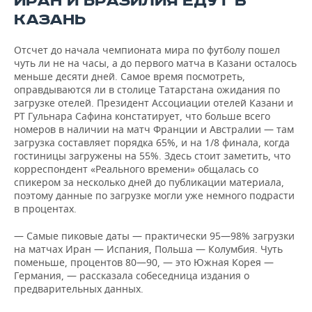
ИРАН И БРАЗИЛИЯ ЕДУТ В
ВОДНЫЕ ВИДЫ СПОРТА
ОБРАЗОВАНИЕ
КАЗАНЬ
ХОККЕЙ С МЯЧОМ
ПРОИСШЕСТВИЯ
Отcчет до начала чемпионата мира по футболу пошел
чуть ли не на часы, а до первого матча в Казани осталось
меньше десяти дней. Самое время посмотреть,
оправдываются ли в столице Татарстана ожидания по
загрузке отелей. Президент Ассоциации отелей Казани и
РТ Гульнара Сафина констатирует, что больше всего
номеров в наличии на матч Франции и Австралии — там
загрузка составляет порядка 65%, и на 1/8 финала, когда
гостиницы загружены на 55%. Здесь стоит заметить, что
корреспондент «Реального времени» общалась со
спикером за несколько дней до публикации материала,
поэтому данные по загрузке могли уже немного подрасти
в процентах.
— Самые пиковые даты — практически 95—98% загрузки
на матчах Иран — Испания, Польша — Колумбия. Чуть
поменьше, процентов 80—90, — это Южная Корея —
Германия, — рассказала собеседница издания о
предварительных данных.