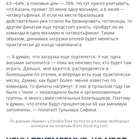
63—64%, в пиковые дни — 78%. Но тут нужно учитывать,
что Казань примет 30 июня одну восьмую, а 6 июля —
четвертьфинал. И если на месте бразильцев
действительно уже стоило бы бронировать гостиницы, то
другим фанатам еще предстоит узнать, пройдут ли их
команды в одну восьмую и четвертьфинал. Таким
образом, динамика загрузки отелей будет меняться
практически до конца чемпионата.
— Я думаю, что загрузка еще подтянется. У нас одна
восьмая заполнится — пока же неизвестно, кто будет там
играть. Дальше, мне кажется, распределятся и
болельщики по отелям, и впереди есть еще практически
месяц. Думаю, как будет более- менее известно по
командам, то фанаты нагрянут. У нас в прошлом году так
было с Чили — неожиданно были и организованные
группы, и много самостоятельных болельщиков. Поэтому
я думаю, что отели будут процентов на 60 как минимум
заполнены, — полагает Гульнара Сафина.
По данным «Букинг» у DoubleTree by Hilton в Казани свободных
номеров не осталовь Фото booking.com