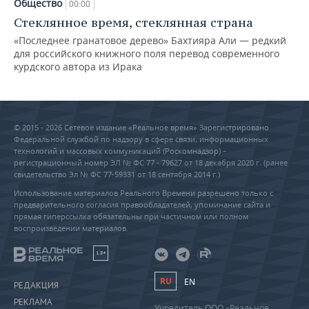
Общество
00:00
Стеклянное время, стеклянная страна
«Последнее гранатовое дерево» Бахтияра Али — редкий
для российского книжного поля перевод современного
курдского автора из Ирака
© 2015 - 2026 Сетевое издание «Реальное время» Зарегистрировано
Федеральной службой по надзору в сфере связи, информационных
технологий и массовых коммуникаций (Роскомнадзор) –
регистрационный номер ЭЛ № ФС 77 - 79627 от 18 декабря 2020 г. (ранее
свидетельство Эл № ФС 77-59331 от 18 сентября 2014 г.)
Использование материалов Реального Времени разрешено только с
предварительного согласия правообладателей, упоминание сайта и
прямая гиперссылка обязательны при частичном или полном
воспроизведении материалов.
18+
RU
EN
РЕДАКЦИЯ
РЕКЛАМА
Учредитель ООО «Реальное