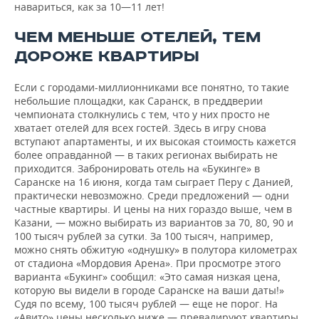
навариться, как за 10—11 лет!
ЧЕМ МЕНЬШЕ ОТЕЛЕЙ, ТЕМ
ДОРОЖЕ КВАРТИРЫ
Если с городами-миллионниками все понятно, то такие
небольшие площадки, как Саранск, в преддверии
чемпионата столкнулись с тем, что у них просто не
хватает отелей для всех гостей. Здесь в игру снова
вступают апартаменты, и их высокая стоимость кажется
более оправданной — в таких регионах выбирать не
приходится. Забронировать отель на «Букинге» в
Саранске на 16 июня, когда там сыграет Перу с Данией,
практически невозможно. Среди предложений — одни
частные квартиры. И цены на них гораздо выше, чем в
Казани, — можно выбирать из вариантов за 70, 80, 90 и
100 тысяч рублей за сутки. За 100 тысяч, например,
можно снять обжитую «однушку» в полутора километрах
от стадиона «Мордовия Арена». При просмотре этого
варианта «Букинг» сообщил: «Это самая низкая цена,
которую вы видели в городе Саранске на ваши даты!»
Судя по всему, 100 тысяч рублей — еще не порог. На
«Авито» цены несколько ниже — превалируют квартиры