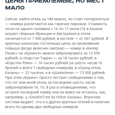
ЦЕНЫ ПРИЕМЛЕМЫЕ, НО МЕСТ
МАЛО
Сейчас найти отель на ЧМ можно, но стоит поторопиться
— номера разлетаются как горячие пирожки. Стоимость
ночи на одного человека с 16 по 17 июня (16 в Казани
играют сборные Франции и Австралии) в отеле
начинается от 1 900 рублей, в хостеле — от 567 рублей. В
крупных казанских гостиницах цены за проживание
повыше (везде включен завтрак) — номер в «Биляр
Палас» на «Букинге» можно забронировать за 13 500
рублей, в «Корстон Тауре» — за 18 тысяч рублей, в
«Корстон Роял» — 16 тысяч рублей (за шесть часов 16
броней и всего 7 свободных номеров), в «Гранд отель
Казань» — 22 тысячи, а в «Шаляпине» — 13 500 рублей.
При этом «Букинг» просто пестрит сообщениями о том,
что тот или иной отель за последние шесть часов
забронировали 16, 10, 8 раз и оповещениями, что
остался последний номер или их вовсе не осталось, как,
например, у «DoubleTree by Hilton Казань». Впрочем,
система выдает, что и у других крупных отелей в наличие
всего по одному-два свободных номеров.