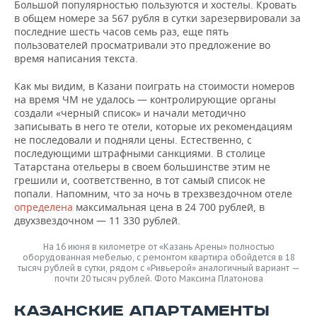
Большой популярностью пользуются и хостелы. Кровать
в общем номере за 567 рубля в сутки зарезервировали за
последние шесть часов семь раз, еще пять
пользователей просматривали это предложение во
время написания текста.
Как мы видим, в Казани поиграть на стоимости номеров
на время ЧМ не удалось — контролирующие органы
создали «черный список» и начали методично
записывать в него те отели, которые их рекомендациям
не последовали и подняли цены. Естественно, с
последующими штрафными санкциями. В столице
Татарстана отельеры в своем большинстве этим не
грешили и, соответственно, в тот самый список не
попали. Напомним, что за ночь в трехзвездочном отеле
определена
максимальная цена в 24 700 рублей, в
двухзвездочном — 11 330 рублей.
На 16 июня в километре от «Казань Арены» полностью
оборудованная мебелью, с ремонтом квартира обойдется в 18
тысяч рублей в сутки, рядом с «Ривьерой» аналогичный вариант —
почти 20 тысяч рублей. Фото Максима Платонова
КАЗАНСКИЕ АПАРТАМЕНТЫ