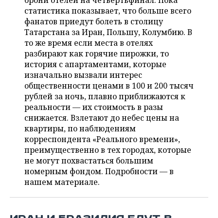
брони отелей на четвертьфинал. Пока
НЕФТЕХИМИЯ
статистика показывает, что больше всего
РОЗНИЧНАЯ ТОРГОВЛЯ
НОВОСТИ ТЕХНОЛОГИЙ
МЕРОПРИЯТИЯ
фанатов приедут болеть в столицу
НЕФТЬ
Татарстана за Иран, Польшу, Колумбию. В
ТРАНСПОРТ
IT
НОВОСТИ МЕРОПРИЯТИЙ
СПОРТ
то же время если места в отелях
ОПК
разбирают как горячие пирожки, то
УСЛУГИ
МЕДИА
ВЫЕЗДНАЯ РЕДАКЦИЯ
НОВОСТИ СПОРТА
ОБЩЕСТВО
история с апартаментами, которые
ЭНЕРГЕТИКА
изначально вызвали интерес
ТЕЛЕКОММУНИКАЦИИ
БИЗНЕС-БРАНЧИ
ФУТБОЛ
НОВОСТИ ОБЩЕСТВА
общественности ценами в 100 и 200 тысяч
ФОТОГАЛЕРЕЯ
рублей за ночь, плавно приближаются к
реальности — их стоимость в разы
ONLINE-КОНФЕРЕНЦИИ
ХОККЕЙ
ВЛАСТЬ
СЮЖЕТЫ
снижается. Взлетают до небес цены на
квартиры, по наблюдениям
ОТКРЫТАЯ ЛЕКЦИЯ
БАСКЕТБОЛ
ИНФРАСТРУКТУРА
СПРАВОЧНИК
корреспондента «Реального времени»,
преимущественно в тех городах, которые
ВОЛЕЙБОЛ
ИСТОРИЯ
СПИСОК ПЕРСОН
ПОЛНАЯ ВЕРСИЯ
не могут похвастаться большим
номерным фондом. Подробности — в
КИБЕРСПОРТ
КУЛЬТУРА
СПИСОК КОМПАНИЙ
нашем материале.
ФИГУРНОЕ КАТАНИЕ
МЕДИЦИНА