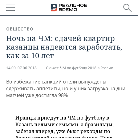
РЕГИОНЫ
ОБЩЕСТВО
Ночь на ЧМ: сдачей квартир
БАШКОРТОСТАН
НОВОСТИ
казанцы надеются заработать,
ТАТАРСТАН
АНАЛИТИКА
как за 10 лет
УДМУРТИЯ
НОВОСТИ АНАЛИТИКИ
ЭКОНОМИКА
14:00, 07.06.2018
Сюжет:
ЧМ по футболу 2018 в России
ДЕКЛАРАЦИИ О ДОХОДАХ
НОВОСТИ ЭКОНОМИКИ
ПРОМЫШЛЕННОСТЬ
Во избежание санкций отели вынуждены
сдерживать аппетиты, но и у них загрузка на дни
КОРОЛИ ГОСЗАКАЗА ПФО
ФИНАНСЫ
НОВОСТИ
НЕДВИЖИМОСТЬ
матчей уже достигла 98%
ПРОМЫШЛЕННОСТИ
ВУЗЫ ТАТАРСТАНА
БАНКИ
НОВОСТИ НЕДВИЖИМОСТИ
АВТО
АГРОПРОМ
Иранцы приедут на ЧМ по футболу в
КОМУ ПРИНАДЛЕЖАТ
БЮДЖЕТ
НОВОСТИ АВТО
БИЗНЕС
Казань целыми семьями, а бразильцы,
ТОРГОВЫЕ ЦЕНТРЫ
МАШИНОСТРОЕНИЕ
ТАТАРСТАНА
забегая вперед, уже бьют рекорды по
ИНВЕСТИЦИИ
НОВОСТИ БИЗНЕСА
ТЕХНОЛОГИИ