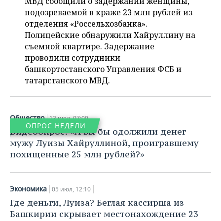
МВД сообщили о задержании женщины,
ВОДНЫЕ ВИДЫ СПОРТА
ОБРАЗОВАНИЕ
подозреваемой в краже 23 млн рублей из
отделения «Россельхозбанка».
ХОККЕЙ С МЯЧОМ
ПРОИСШЕСТВИЯ
Полицейские обнаружили Хайруллину на
съемной квартире. Задержание
проводили сотрудники
башкортостанского Управления ФСБ и
татарстанского МВД.
Общество
13 июл, 07:00
ОПРОС НЕДЕЛИ
Видеоопрос: «А вы бы одолжили денег
мужу Луизы Хайруллиной, проигравшему
похищенные 25 млн рублей?»
Экономика
05 июл, 12:10
Где деньги, Луиза? Беглая кассирша из
Башкирии скрывает местонахождение 23