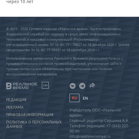
через 10 лет
© 2015 - 2026 Сетевое издание «Реальное время» Зарегистрировано
Федеральной службой по надзору в сфере связи, информационных
технологий и массовых коммуникаций (Роскомнадзор) –
регистрационный номер ЭЛ № ФС 77 - 79627 от 18 декабря 2020 г. (ранее
свидетельство Эл № ФС 77-59331 от 18 сентября 2014 г.)
Использование материалов Реального Времени разрешено только с
предварительного согласия правообладателей, упоминание сайта и
прямая гиперссылка обязательны при частичном или полном
воспроизведении материалов.
18+
RU
EN
РЕДАКЦИЯ
РЕКЛАМА
Учредитель ООО «Реальное
ПРАВОВАЯ ИНФОРМАЦИЯ
время»
Главный редактор Саушина А.А.
ПОЛИТИКА О ПЕРСОНАЛЬНЫХ
Телефон редакции: +7 (843) 222-
ДАННЫХ
90-80
info@realnoevremya.ru