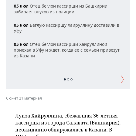
НЕФТЕХИМИЯ
Отец беглой кассирши из Башкирии
05 июл
РОЗНИЧНАЯ ТОРГОВЛЯ
НОВОСТИ ТЕХНОЛОГИЙ
МЕРОПРИЯТИЯ
забирает внуков из полиции
НЕФТЬ
ТРАНСПОРТ
IT
НОВОСТИ МЕРОПРИЯТИЙ
Беглую кассиршу Хайруллину доставили в
СПОРТ
05 июл
ОПК
Уфу
УСЛУГИ
МЕДИА
ВЫЕЗДНАЯ РЕДАКЦИЯ
НОВОСТИ СПОРТА
ОБЩЕСТВО
ЭНЕРГЕТИКА
Отец беглой кассирши Хайруллиной
05 июл
приехал в Уфу и ждет, когда ее с семьей привезут
ТЕЛЕКОММУНИКАЦИИ
БИЗНЕС-БРАНЧИ
ФУТБОЛ
НОВОСТИ ОБЩЕСТВА
ФОТОГАЛЕРЕЯ
из Казани
ONLINE-КОНФЕРЕНЦИИ
ХОККЕЙ
ВЛАСТЬ
СЮЖЕТЫ
ОТКРЫТАЯ ЛЕКЦИЯ
БАСКЕТБОЛ
ИНФРАСТРУКТУРА
СПРАВОЧНИК
ВОЛЕЙБОЛ
ИСТОРИЯ
СПИСОК ПЕРСОН
ПОЛНАЯ ВЕРСИЯ
Сюжет 21 материал
КИБЕРСПОРТ
КУЛЬТУРА
СПИСОК КОМПАНИЙ
Луиза Хайруллина, сбежавшая 36-летняя
кассирша из города Салавата (Башкирия),
ФИГУРНОЕ КАТАНИЕ
МЕДИЦИНА
неожиданно обнаружилась в Казани. В