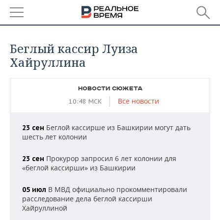
РЕГИОНЫ
Беглый кассир Луиза
БАШКОРТОСТАН
НОВОСТИ
Хайруллина
ТАТАРСТАН
АНАЛИТИКА
НОВОСТИ СЮЖЕТА
Все новости
10:48 МСК
УДМУРТИЯ
НОВОСТИ АНАЛИТИКИ
ЭКОНОМИКА
ДЕКЛАРАЦИИ О ДОХОДАХ
НОВОСТИ ЭКОНОМИКИ
ПРОМЫШЛЕННОСТЬ
Беглой кассирше из Башкирии могут дать
23 сен
шесть лет колонии
КОРОЛИ ГОСЗАКАЗА ПФО
ФИНАНСЫ
НОВОСТИ
НЕДВИЖИМОСТЬ
ПРОМЫШЛЕННОСТИ
Прокурор запросил 6 лет колонии для
23 сен
«беглой кассирши» из Башкирии
ВУЗЫ ТАТАРСТАНА
БАНКИ
НОВОСТИ НЕДВИЖИМОСТИ
АВТО
АГРОПРОМ
В МВД официально прокомментировали
05 июл
КОМУ ПРИНАДЛЕЖАТ
БЮДЖЕТ
НОВОСТИ АВТО
БИЗНЕС
расследование дела беглой кассирши
ТОРГОВЫЕ ЦЕНТРЫ
МАШИНОСТРОЕНИЕ
ТАТАРСТАНА
Хайруллиной
ИНВЕСТИЦИИ
НОВОСТИ БИЗНЕСА
ТЕХНОЛОГИИ