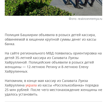
НЕФТЕХИМИЯ
РОЗНИЧНАЯ ТОРГОВЛЯ
НОВОСТИ ТЕХНОЛОГИЙ
МЕРОПРИЯТИЯ
НЕФТЬ
Фото: realnoevremya.ru
ТРАНСПОРТ
IT
НОВОСТИ МЕРОПРИЯТИЙ
СПОРТ
ОПК
УСЛУГИ
МЕДИА
ВЫЕЗДНАЯ РЕДАКЦИЯ
НОВОСТИ СПОРТА
ОБЩЕСТВО
ЭНЕРГЕТИКА
Полиция Башкирии объявила в розыск детей кассира,
обвиняемой в хищении крупной суммы денег из кассы
ТЕЛЕКОММУНИКАЦИИ
БИЗНЕС-БРАНЧИ
ФУТБОЛ
НОВОСТИ ОБЩЕСТВА
ФОТОГАЛЕРЕЯ
банка.
ONLINE-КОНФЕРЕНЦИИ
ХОККЕЙ
ВЛАСТЬ
СЮЖЕТЫ
На сайте регионального МВД появилась ориентировка на
детей 35-летней кассира из Салавата Луизы
Хайруллиной. Полицейские объявили в розыск детей
ОТКРЫТАЯ ЛЕКЦИЯ
БАСКЕТБОЛ
ИНФРАСТРУКТУРА
СПРАВОЧНИК
женщины — 12-летнюю Регину и 8-летнюю Елену
Хайрулинных.
ВОЛЕЙБОЛ
ИСТОРИЯ
СПИСОК ПЕРСОН
ПОЛНАЯ ВЕРСИЯ
Напомним, в конце мая кассир из Салавата Луиза
Хайруллина
украла
из кассы «Россельхозбанка» порядка
КИБЕРСПОРТ
КУЛЬТУРА
СПИСОК КОМПАНИЙ
25 млн рублей. После чего местонахождение женщины не
удалось установить.
ФИГУРНОЕ КАТАНИЕ
МЕДИЦИНА