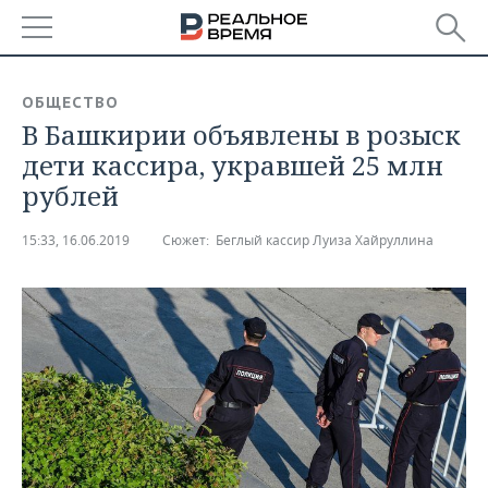
РЕГИОНЫ
ОБЩЕСТВО
В Башкирии объявлены в розыск
БАШКОРТОСТАН
НОВОСТИ
дети кассира, укравшей 25 млн
ТАТАРСТАН
АНАЛИТИКА
рублей
УДМУРТИЯ
НОВОСТИ АНАЛИТИКИ
ЭКОНОМИКА
15:33, 16.06.2019
Сюжет:
Беглый кассир Луиза Хайруллина
ДЕКЛАРАЦИИ О ДОХОДАХ
НОВОСТИ ЭКОНОМИКИ
ПРОМЫШЛЕННОСТЬ
КОРОЛИ ГОСЗАКАЗА ПФО
ФИНАНСЫ
НОВОСТИ
НЕДВИЖИМОСТЬ
ПРОМЫШЛЕННОСТИ
ВУЗЫ ТАТАРСТАНА
БАНКИ
НОВОСТИ НЕДВИЖИМОСТИ
АВТО
АГРОПРОМ
КОМУ ПРИНАДЛЕЖАТ
БЮДЖЕТ
НОВОСТИ АВТО
БИЗНЕС
ТОРГОВЫЕ ЦЕНТРЫ
МАШИНОСТРОЕНИЕ
ТАТАРСТАНА
ИНВЕСТИЦИИ
НОВОСТИ БИЗНЕСА
ТЕХНОЛОГИИ