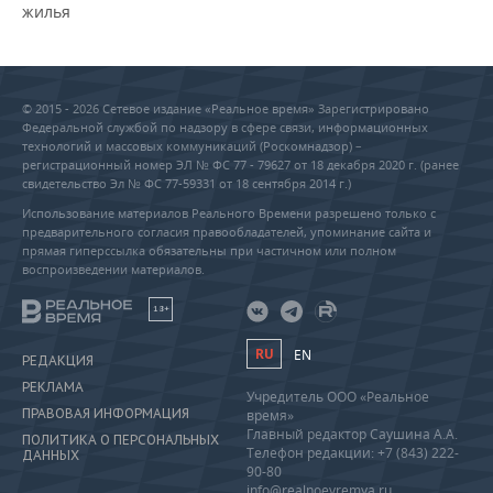
жилья
© 2015 - 2026 Сетевое издание «Реальное время» Зарегистрировано
Федеральной службой по надзору в сфере связи, информационных
технологий и массовых коммуникаций (Роскомнадзор) –
регистрационный номер ЭЛ № ФС 77 - 79627 от 18 декабря 2020 г. (ранее
свидетельство Эл № ФС 77-59331 от 18 сентября 2014 г.)
Использование материалов Реального Времени разрешено только с
предварительного согласия правообладателей, упоминание сайта и
прямая гиперссылка обязательны при частичном или полном
воспроизведении материалов.
18+
RU
EN
РЕДАКЦИЯ
РЕКЛАМА
Учредитель ООО «Реальное
ПРАВОВАЯ ИНФОРМАЦИЯ
время»
Главный редактор Саушина А.А.
ПОЛИТИКА О ПЕРСОНАЛЬНЫХ
Телефон редакции: +7 (843) 222-
ДАННЫХ
90-80
info@realnoevremya.ru