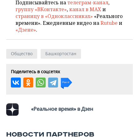
ВОДНЫЕ ВИДЫ СПОРТА
ОБРАЗОВАНИЕ
Подписывайтесь на
телеграм-канал
,
группу «ВКонтакте»
,
канал в MAX
и
ХОККЕЙ С МЯЧОМ
ПРОИСШЕСТВИЯ
страницу в «Одноклассниках»
«Реального
времени». Ежедневные видео на
Rutube
и
«Дзене»
.
Общество
Башкортостан
Поделитесь в соцсетях
«Реальное время» в Дзен
НОВОСТИ ПАРТНЕРОВ