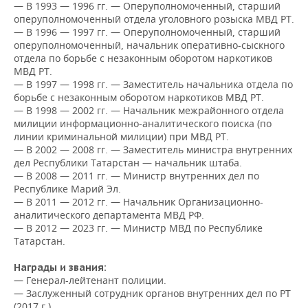
НЕФТЕХИМИЯ
— В 1993 — 1996 гг. — Оперуполномоченный, старший
оперуполномоченный отдела уголовного розыска МВД РТ.
РОЗНИЧНАЯ ТОРГОВЛЯ
НОВОСТИ ТЕХНОЛОГИЙ
МЕРОПРИЯТИЯ
— В 1996 — 1997 гг. — Оперуполномоченный, старший
НЕФТЬ
оперуполномоченный, начальник оперативно-сыскного
ТРАНСПОРТ
IT
НОВОСТИ МЕРОПРИЯТИЙ
СПОРТ
отдела по борьбе с незаконным оборотом наркотиков
ОПК
МВД РТ.
— В 1997 — 1998 гг. — Заместитель начальника отдела по
УСЛУГИ
МЕДИА
ВЫЕЗДНАЯ РЕДАКЦИЯ
НОВОСТИ СПОРТА
ОБЩЕСТВО
борьбе с незаконным оборотом наркотиков МВД РТ.
ЭНЕРГЕТИКА
— В 1998 — 2002 гг. — Начальник межрайонного отдела
ТЕЛЕКОММУНИКАЦИИ
БИЗНЕС-БРАНЧИ
ФУТБОЛ
НОВОСТИ ОБЩЕСТВА
ФОТОГАЛЕРЕЯ
милиции информационно-аналитического поиска (по
линии криминальной милиции) при МВД РТ.
— В 2002 — 2008 гг. — Заместитель министра внутренних
ONLINE-КОНФЕРЕНЦИИ
ХОККЕЙ
ВЛАСТЬ
СЮЖЕТЫ
дел Республики Татарстан — начальник штаба.
— В 2008 — 2011 гг. — Министр внутренних дел по
ОТКРЫТАЯ ЛЕКЦИЯ
БАСКЕТБОЛ
ИНФРАСТРУКТУРА
СПРАВОЧНИК
Республике Марий Эл.
— В 2011 — 2012 гг. — Начальник Организационно-
аналитического департамента МВД РФ.
ВОЛЕЙБОЛ
ИСТОРИЯ
СПИСОК ПЕРСОН
ПОЛНАЯ ВЕРСИЯ
— В 2012 — 2023 гг. — Министр МВД по Республике
Татарстан.
КИБЕРСПОРТ
КУЛЬТУРА
СПИСОК КОМПАНИЙ
Награды и звания:
ФИГУРНОЕ КАТАНИЕ
МЕДИЦИНА
— Генерал-лейтенант полиции.
— Заслуженный сотрудник органов внутренних дел по РТ
(2017 г.).