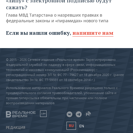
«липу» с электронной подписью будут
сажать?
Глава МВД Татарстана о назревших правках в
федеральные законы и «пирамидах» нового типа
Если вы нашли ошибку,
напишите нам
© 2015 - 2026 Сетевое издание «Реальное время» Зарегистрировано
Федеральной службой по надзору в сфере связи, информационных
технологий и массовых коммуникаций (Роскомнадзор) –
регистрационный номер ЭЛ № ФС 77 - 79627 от 18 декабря 2020 г. (ранее
свидетельство Эл № ФС 77-59331 от 18 сентября 2014 г.)
Использование материалов Реального Времени разрешено только с
предварительного согласия правообладателей, упоминание сайта и
прямая гиперссылка обязательны при частичном или полном
воспроизведении материалов.
18+
RU
EN
РЕДАКЦИЯ