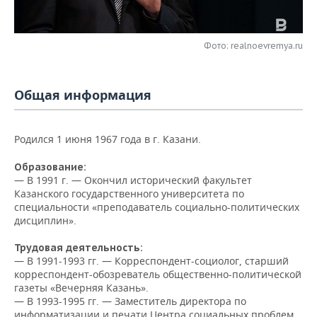
НЕФТЕХИМИЯ
РОЗНИЧНАЯ ТОРГОВЛЯ
НОВОСТИ ТЕХНОЛОГИЙ
МЕРОПРИЯТИЯ
НЕФТЬ
Фото: realnoevremya.ru
ТРАНСПОРТ
IT
НОВОСТИ МЕРОПРИЯТИЙ
СПОРТ
ОПК
УСЛУГИ
МЕДИА
ВЫЕЗДНАЯ РЕДАКЦИЯ
НОВОСТИ СПОРТА
ОБЩЕСТВО
Общая информация
ЭНЕРГЕТИКА
ТЕЛЕКОММУНИКАЦИИ
БИЗНЕС-БРАНЧИ
ФУТБОЛ
НОВОСТИ ОБЩЕСТВА
ФОТОГАЛЕРЕЯ
Родился 1 июня 1967 года в г. Казани.
ONLINE-КОНФЕРЕНЦИИ
ХОККЕЙ
ВЛАСТЬ
СЮЖЕТЫ
Образование:
— В 1991 г. — Окончил исторический факультет
ОТКРЫТАЯ ЛЕКЦИЯ
БАСКЕТБОЛ
ИНФРАСТРУКТУРА
СПРАВОЧНИК
Казанского государственного университета по
специальности «преподаватель социально-политических
дисциплин».
ВОЛЕЙБОЛ
ИСТОРИЯ
СПИСОК ПЕРСОН
ПОЛНАЯ ВЕРСИЯ
Трудовая деятельность:
КИБЕРСПОРТ
КУЛЬТУРА
СПИСОК КОМПАНИЙ
— В 1991-1993 гг. — Корреспондент-социолог, старший
корреспондент-обозреватель общественно-политической
ФИГУРНОЕ КАТАНИЕ
МЕДИЦИНА
газеты «Вечерняя Казань».
— В 1993-1995 гг. — Заместитель директора по
информатизации и печати Центра социальных проблем