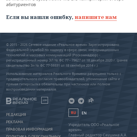
абитуриентов
Если вы нашли ошибку,
напишите нам
© 2015 - 2026 Сетевое издание «Реальное время» Зарегистрировано
Федеральной службой по надзору в сфере связи, информационных
технологий и массовых коммуникаций (Роскомнадзор) –
регистрационный номер ЭЛ № ФС 77 - 79627 от 18 декабря 2020 г. (ранее
свидетельство Эл № ФС 77-59331 от 18 сентября 2014 г.)
Использование материалов Реального Времени разрешено только с
предварительного согласия правообладателей, упоминание сайта и
прямая гиперссылка обязательны при частичном или полном
воспроизведении материалов.
18+
RU
EN
РЕДАКЦИЯ
РЕКЛАМА
Учредитель ООО «Реальное
ПРАВОВАЯ ИНФОРМАЦИЯ
время»
Главный редактор Саушина А.А.
ПОЛИТИКА О ПЕРСОНАЛЬНЫХ