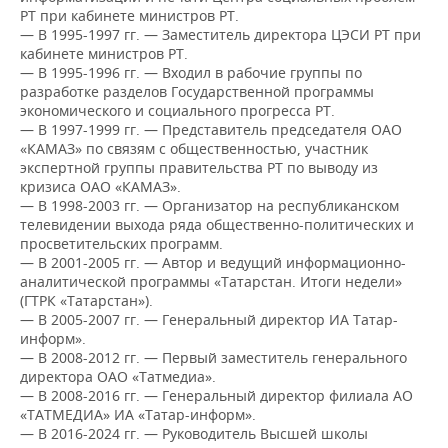
ВОДНЫЕ ВИДЫ СПОРТА
ОБРАЗОВАНИЕ
РТ при кабинете министров РТ.
— В 1995-1997 гг. — Заместитель директора ЦЭСИ РТ при
ХОККЕЙ С МЯЧОМ
ПРОИСШЕСТВИЯ
кабинете министров РТ.
— В 1995-1996 гг. — Входил в рабочие группы по
разработке разделов Государственной программы
экономического и социального прогресса РТ.
— В 1997-1999 гг. — Представитель председателя ОАО
«КАМАЗ» по связям с общественностью, участник
экспертной группы правительства РТ по выводу из
кризиса ОАО «КАМАЗ».
— В 1998-2003 гг. — Организатор на республиканском
телевидении выхода ряда общественно-политических и
просветительских программ.
— В 2001-2005 гг. — Автор и ведущий информационно-
аналитической программы «Татарстан. Итоги недели»
(ГТРК «Татарстан»).
— В 2005-2007 гг. — Генеральный директор ИА Татар-
информ».
— В 2008-2012 гг. — Первый заместитель генерального
директора ОАО «Татмедиа».
— В 2008-2016 гг. — Генеральный директор филиала АО
«ТАТМЕДИА» ИА «Татар-информ».
— В 2016-2024 гг. — Руководитель Высшей школы