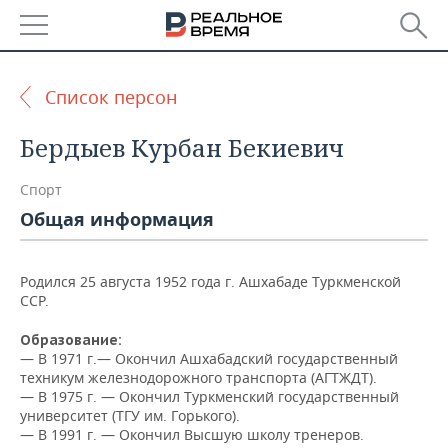
РЕГИОНЫ
Список персон
БАШКОРТОСТАН
НОВОСТИ
Бердыев Курбан Бекиевич
ТАТАРСТАН
АНАЛИТИКА
Спорт
УДМУРТИЯ
НОВОСТИ АНАЛИТИКИ
ЭКОНОМИКА
Общая информация
ДЕКЛАРАЦИИ О ДОХОДАХ
НОВОСТИ ЭКОНОМИКИ
ПРОМЫШЛЕННОСТЬ
Родился 25 августа 1952 года г. Ашхабаде Туркменской
ССР.
КОРОЛИ ГОСЗАКАЗА ПФО
ФИНАНСЫ
НОВОСТИ
НЕДВИЖИМОСТЬ
ПРОМЫШЛЕННОСТИ
Образование:
ВУЗЫ ТАТАРСТАНА
БАНКИ
НОВОСТИ НЕДВИЖИМОСТИ
АВТО
— В
1971 г.— Окончил Ашхабадский государственный
АГРОПРОМ
техникум железнодорожного транспорта (АГТЖДТ).
КОМУ ПРИНАДЛЕЖАТ
БЮДЖЕТ
НОВОСТИ АВТО
БИЗНЕС
— В 1975 г. — Окончил Туркменский государственный
ТОРГОВЫЕ ЦЕНТРЫ
МАШИНОСТРОЕНИЕ
университет (ТГУ им. Горького).
ТАТАРСТАНА
— В 1991 г. — Окончил Высшую школу тренеров.
ИНВЕСТИЦИИ
НОВОСТИ БИЗНЕСА
ТЕХНОЛОГИИ