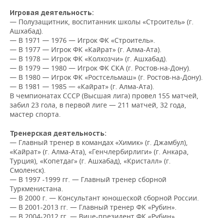
НЕФТЕХИМИЯ
Игровая деятельность:
РОЗНИЧНАЯ ТОРГОВЛЯ
НОВОСТИ ТЕХНОЛОГИЙ
МЕРОПРИЯТИЯ
— Полузащитник, воспитанник школы «Строитель» (г.
НЕФТЬ
Ашхабад).
— В 1971 — 1976 — Игрок ФК «Строитель».
ТРАНСПОРТ
IT
НОВОСТИ МЕРОПРИЯТИЙ
СПОРТ
ОПК
— В 1977 — Игрок ФК «Кайрат» (г. Алма-Ата).
— В 1978 — Игрок ФК «Колхозчи» (г. Ашхабад).
УСЛУГИ
МЕДИА
ВЫЕЗДНАЯ РЕДАКЦИЯ
НОВОСТИ СПОРТА
ОБЩЕСТВО
— В 1979 — 1980 — Игрок ФК СКА (г. Ростов-на-Дону).
ЭНЕРГЕТИКА
— В 1980 — Игрок ФК «Ростсельмаш» (г. Ростов-на-Дону).
ТЕЛЕКОММУНИКАЦИИ
БИЗНЕС-БРАНЧИ
ФУТБОЛ
НОВОСТИ ОБЩЕСТВА
ФОТОГАЛЕРЕЯ
— В 1981 — 1985 — «Кайрат» (г. Алма-Ата).
В чемпионатах СССР (Высшая лига) провел 155 матчей,
забил 23 гола, в первой лиге — 211 матчей, 32 года,
ONLINE-КОНФЕРЕНЦИИ
ХОККЕЙ
ВЛАСТЬ
СЮЖЕТЫ
мастер спорта.
ОТКРЫТАЯ ЛЕКЦИЯ
БАСКЕТБОЛ
ИНФРАСТРУКТУРА
СПРАВОЧНИК
Тренерская деятельность:
—
Главный тренер в командах «Химик» (г. Джамбул),
«Кайрат» (г. Алма-Ата), «Генчлербирлиги» (г. Анкара,
ВОЛЕЙБОЛ
ИСТОРИЯ
СПИСОК ПЕРСОН
ПОЛНАЯ ВЕРСИЯ
Турция), «Копетдаг» (г. Ашхабад), «Кристалл» (г.
Смоленск).
КИБЕРСПОРТ
КУЛЬТУРА
СПИСОК КОМПАНИЙ
— В 1997 -1999 гг. — Главный тренер сборной
Туркменистана.
ФИГУРНОЕ КАТАНИЕ
МЕДИЦИНА
— В 2000 г. — Консультант юношеской сборной России.
— В 2001-2013 гг. — Главный тренер ФК «Рубин».
— В 2004-2012 гг. — Вице-президент ФК «Рубин».