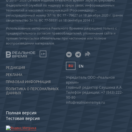
© 2015 - 2026 Сетевое издание «Реальное время» Зарегистрировано
Федеральной службой по надзору в сфере связи, информационных
технологий и массовых коммуникаций (Роскомнадзор) –
регистрационный номер ЭЛ № ФС 77 - 79627 от 18 декабря 2020 г. (ранее
свидетельство Эл № ФС 77-59331 от 18 сентября 2014 г.)
Использование материалов Реального Времени разрешено только с
предварительного согласия правообладателей, упоминание сайта и
прямая гиперссылка обязательны при частичном или полном
воспроизведении материалов.
18+
RU
EN
РЕДАКЦИЯ
РЕКЛАМА
Учредитель ООО «Реальное
ПРАВОВАЯ ИНФОРМАЦИЯ
время»
Главный редактор Саушина А.А.
ПОЛИТИКА О ПЕРСОНАЛЬНЫХ
Телефон редакции: +7 (843) 222-
ДАННЫХ
90-80
info@realnoevremya.ru
Полная версия
Тестовая версия