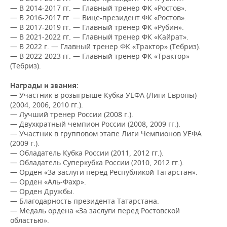
ВОДНЫЕ ВИДЫ СПОРТА
ОБРАЗОВАНИЕ
— В 2014-2017 гг. — Главный тренер ФК «Ростов».
— В 2016-2017 гг. — Вице-президент ФК «Ростов».
ХОККЕЙ С МЯЧОМ
ПРОИСШЕСТВИЯ
— В 2017-2019 гг. — Главный тренер ФК «Рубин».
— В 2021-2022 гг. — Главный тренер ФК «Кайрат».
— В 2022 г. — Главный тренер ФК «Трактор» (Тебриз).
— В 2022-2023 гг. — Главный тренер ФК «Трактор»
(Тебриз).
Награды и звания:
— Участник в розыгрыше Кубка УЕФА (Лиги Европы)
(2004, 2006, 2010 гг.).
— Лучший тренер России (2008 г.).
— Двухкратный чемпион России (2008, 2009 гг.).
— Участник в групповом этапе Лиги Чемпионов УЕФА
(2009 г.).
— Обладатель Кубка России (2011, 2012 гг.).
— Обладатель Суперкубка России (2010, 2012 гг.).
— Орден «За заслуги перед Республикой Татарстан».
— Орден «Аль-Фахр».
— Орден Дружбы.
— Благодарность президента Татарстана.
— Медаль ордена «За заслуги перед Ростовской
областью».