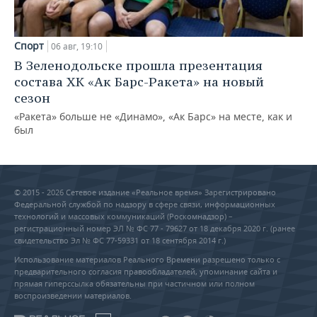
Спорт
06 авг, 19:10
В Зеленодольске прошла презентация
состава ХК «Ак Барс-Ракета» на новый
сезон
«Ракета» больше не «Динамо», «Ак Барс» на месте, как и
был
© 2015 - 2026 Сетевое издание «Реальное время» Зарегистрировано
Федеральной службой по надзору в сфере связи, информационных
технологий и массовых коммуникаций (Роскомнадзор) –
регистрационный номер ЭЛ № ФС 77 - 79627 от 18 декабря 2020 г. (ранее
свидетельство Эл № ФС 77-59331 от 18 сентября 2014 г.)
Использование материалов Реального Времени разрешено только с
предварительного согласия правообладателей, упоминание сайта и
прямая гиперссылка обязательны при частичном или полном
воспроизведении материалов.