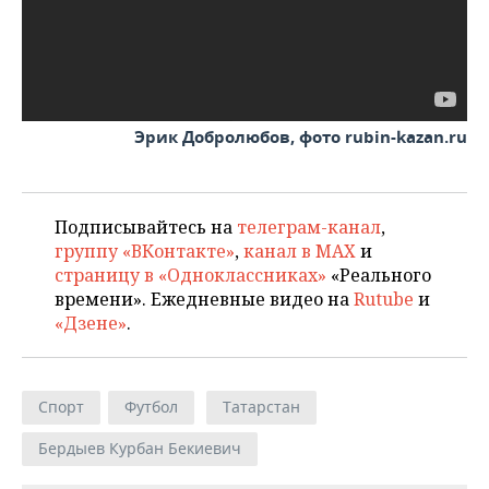
Эрик Добролюбов, фото rubin-kazan.ru
Подписывайтесь на
телеграм-канал
,
группу «ВКонтакте»
,
канал в MAX
и
страницу в «Одноклассниках»
«Реального
времени». Ежедневные видео на
Rutube
и
«Дзене»
.
Спорт
Футбол
Татарстан
Бердыев Курбан Бекиевич