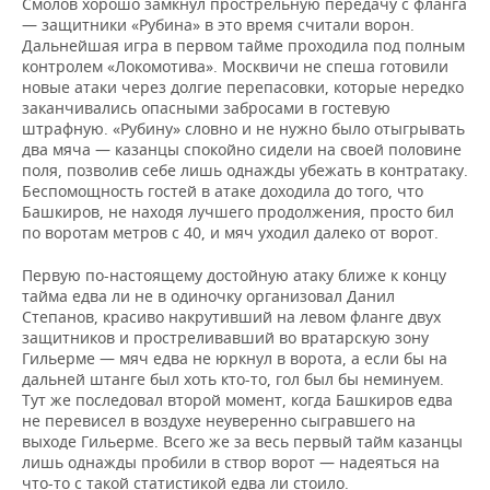
Смолов хорошо замкнул прострельную передачу с фланга
— защитники «Рубина» в это время считали ворон.
Дальнейшая игра в первом тайме проходила под полным
контролем «Локомотива». Москвичи не спеша готовили
новые атаки через долгие перепасовки, которые нередко
заканчивались опасными забросами в гостевую
штрафную. «Рубину» словно и не нужно было отыгрывать
два мяча — казанцы спокойно сидели на своей половине
поля, позволив себе лишь однажды убежать в контратаку.
Беспомощность гостей в атаке доходила до того, что
Башкиров, не находя лучшего продолжения, просто бил
по воротам метров с 40, и мяч уходил далеко от ворот.
Первую по-настоящему достойную атаку ближе к концу
тайма едва ли не в одиночку организовал Данил
Степанов, красиво накрутивший на левом фланге двух
защитников и простреливавший во вратарскую зону
Гильерме — мяч едва не юркнул в ворота, а если бы на
дальней штанге был хоть кто-то, гол был бы неминуем.
Тут же последовал второй момент, когда Башкиров едва
не перевисел в воздухе неуверенно сыгравшего на
выходе Гильерме. Всего же за весь первый тайм казанцы
лишь однажды пробили в створ ворот — надеяться на
что-то с такой статистикой едва ли стоило.