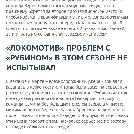
команда Юрия Семина хоть и упустила титул, но по-
прежнему борется за второе лигочемпионское место, и,
чтобы избежать квалификации в ЛЧ, железнодорожникам
никак нельзя пропускать вперед «Краснодар», который
следует по пятам — южане всего в 2 очках от москвичей,
да и играть им сегодня с аутсайдером «Енисеем».
«ЛОКОМОТИВ» ПРОБЛЕМ С
«РУБИНОМ» В ЭТОМ СЕЗОНЕ НЕ
ИСПЫТЫВАЛ
В декабре и марте железнодорожники уже обыгрывали
казанцев в Кубке России, и тогда была заметна серьезная
разница в уровне исполнителей команд. «Рубиновые» так
и не сумели распечатать ворота Гильерме, поэтому
команда Семина без больших проблем забрала у них по
минимальной победе на «Казань Арене» и на домашнем
поле. Голами отличались Хеведес и Чорлука. И уже только
эти имена говорят о том, насколько серьезнее по составу
выглядит «Локомотив» сегодня.