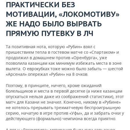
ВОДНЫЕ ВИДЫ СПОРТА
ОБРАЗОВАНИЕ
ПРАКТИЧЕСКИ БЕЗ
МОТИВАЦИИ, «ЛОКОМОТИВУ»
ХОККЕЙ С МЯЧОМ
ПРОИСШЕСТВИЯ
ЖЕ НАДО БЫЛО ВЫРВАТЬ
ПРЯМУЮ ПУТЕВКУ В ЛЧ
Та позитивная нота, которую «Рубин» взял с
пришествием тепла в гостевом матче со «Спартаком» и
продолжил в домашнем против «Оренбурга», уже
позволила казанцам как минимум избежать места в зоне
вылета. О еврокубках тоже можно было забыть — шестой
«Арсенал» опережал «Рубин» на 8 очков.
Поэтому, в принципе, ничего, кроме ожиданий
болельщиков и места в первой десятке (а ниже казанцам
опускаться нельзя даже из соображений статистики), этот
матч для Казани не значил. Конечно, никому в «Рубине»
не хотелось прерывать трехматчевую беспроигрышную
серию, начатую в игре против «Уфы», да и забрать очки у
действующего (формально) чемпиона всегда приятно.
А вот у «Локомотива» мотивация была куда серьезнее —