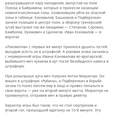
разыгравшуюся пару нападения, выпустив на поле
Полоза и Байрамяна, которые и принесли казанцам
немногочисленные голы, позволившие уйти из опасной
зоны в таблице. Коновалов, Башкиров и Подберезкин
заняли позиции в центре поля, а оборону тренерский
штаб выстроил так же ожидаемо — Степанов, Сорокин,
Камболов, Уремович и Цаллагов. Иван Коновалов — в
воротах.
«Локомотив» с первых же минут принялся душить гостей,
вынудив осесть их в штрафной. А роковая атака началась
с неуверенной игры Ивана Коновалова во вратарской,
выбившего мяч кулаком в аут после безобидного навеса в
штрафную.
При розыгрыше аута мяч получил Антон Миранчук. Он
вошел в штрафную «Рубина», а Подберезкин в борьбе
зачем-то полез локтем ему в лицо и привез пенальти в
свои ворота — уже на второй минуте матча. Миранчук не
промахнулся, отправив мяч в правую девятку.
Характер игры был таков, что не стал сюрпризом и
второй гол, пришедший вдогонку на 10-й минуте. Это