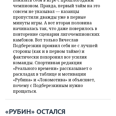
показать себя в игре с прошлогодним
НЕФТЕХИМИЯ
чемпионом. Правда, первый тайм на это
РОЗНИЧНАЯ ТОРГОВЛЯ
НОВОСТИ ТЕХНОЛОГИЙ
МЕРОПРИЯТИЯ
совсем не указывал — казанцы
НЕФТЬ
пропустили дважды уже в первые
ТРАНСПОРТ
IT
НОВОСТИ МЕРОПРИЯТИЙ
СПОРТ
минуты игры. А вот вторая половина
ОПК
начиналась так, что даже поверилось в
УСЛУГИ
МЕДИА
ВЫЕЗДНАЯ РЕДАКЦИЯ
НОВОСТИ СПОРТА
ОБЩЕСТВО
повторение сценария лигочемпионских
ЭНЕРГЕТИКА
камбэков. Вот только Вячеслав
ТЕЛЕКОММУНИКАЦИИ
БИЗНЕС-БРАНЧИ
ФУТБОЛ
НОВОСТИ ОБЩЕСТВА
Подберезкин проявил себя не с лучшей
ФОТОГАЛЕРЕЯ
стороны (как и в первом тайме) и
фактически похоронил все усилия
ONLINE-КОНФЕРЕНЦИИ
ХОККЕЙ
ВЛАСТЬ
СЮЖЕТЫ
команды. Спортивная редакция
«Реального времени» рассказывает о
ОТКРЫТАЯ ЛЕКЦИЯ
БАСКЕТБОЛ
ИНФРАСТРУКТУРА
СПРАВОЧНИК
раскладах в таблице и мотивации
«Рубина» и «Локомотива» и объясняет,
ВОЛЕЙБОЛ
ИСТОРИЯ
СПИСОК ПЕРСОН
ПОЛНАЯ ВЕРСИЯ
почему с Подберезкиным нужно
прощаться.
КИБЕРСПОРТ
КУЛЬТУРА
СПИСОК КОМПАНИЙ
ФИГУРНОЕ КАТАНИЕ
МЕДИЦИНА
«РУБИН» ОСТАЛСЯ