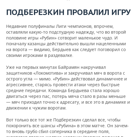
ПОДБЕРЕЗКИН ПРОВАЛИЛ ИГРУ
Недавние полуфиналы Лиги чемпионов, впрочем,
оставляли какую-то подспудную надежду, что во второй
половине игры «Рубин» сотворит маленькое чудо. И
поначалу казанцы действительно вышли нацеленными
на ворота — видимо, Бердыев как следует поговорил со
своими игроками в раздевалке.
Уже на первых минутах Байрамян накручивал
защитников «Локомотива» и закручивал мяч в ворота с
острого угла — мимо. «Рубин» действовал динамичнее и
агрессивнее, старясь провести атаки через быстрые
средние передачи. Команда Бердыева стала хорошо
двигаться через пас, потерь мяча стало в разы меньше
— мяч приходил точно к адресату, и все это в динамике и
движении к чужим воротам.
Вот только все тот же Подберезкин сделал все, чтобы
похоронить все шансы «Рубина» в этом матче. Он зачем-
то вновь грубо сбил соперника в середине поля,