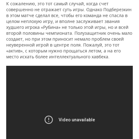
К сожалению, это тот самый случай, когда счет
совершенно не отражает суть игры. Однако Подберезкин
в этом матче сделал все, чтобы его команда не спасла в
целом неплохую игру, и вполне заслуживает звания
худшего игрока «Рубина» не только этой игры, но и всей
второй половины чемпионата. Полузащитник очень мало
создает, но при этом приносит немало проблем своей
неуверенной игрой в центре поля. Пожалуй, это тот
«актив», с которым нужно прощаться летом, а на его
место искать более интеллектуального хавбека.