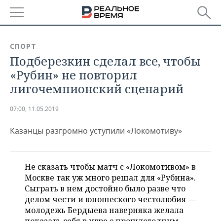
РЕГИОНЫ
СПОРТ
Подберезкин сделал все, чтобы
БАШКОРТОСТАН
НОВОСТИ
«Рубин» не повторил
ТАТАРСТАН
АНАЛИТИКА
лигочемпионский сценарий
УДМУРТИЯ
НОВОСТИ АНАЛИТИКИ
ЭКОНОМИКА
07:00, 11.05.2019
ДЕКЛАРАЦИИ О ДОХОДАХ
НОВОСТИ ЭКОНОМИКИ
ПРОМЫШЛЕННОСТЬ
Казанцы разгромно уступили «Локомотиву»
КОРОЛИ ГОСЗАКАЗА ПФО
ФИНАНСЫ
НОВОСТИ
НЕДВИЖИМОСТЬ
ПРОМЫШЛЕННОСТИ
Не сказать чтобы матч с «Локомотивом» в
ВУЗЫ ТАТАРСТАНА
БАНКИ
НОВОСТИ НЕДВИЖИМОСТИ
АВТО
Москве так уж много решал для «Рубина».
АГРОПРОМ
Сыграть в нем достойно было разве что
КОМУ ПРИНАДЛЕЖАТ
БЮДЖЕТ
НОВОСТИ АВТО
БИЗНЕС
делом чести и юношеского честолюбия —
ТОРГОВЫЕ ЦЕНТРЫ
МАШИНОСТРОЕНИЕ
ТАТАРСТАНА
молодежь Бердыева наверняка желала
ИНВЕСТИЦИИ
НОВОСТИ БИЗНЕСА
ТЕХНОЛОГИИ