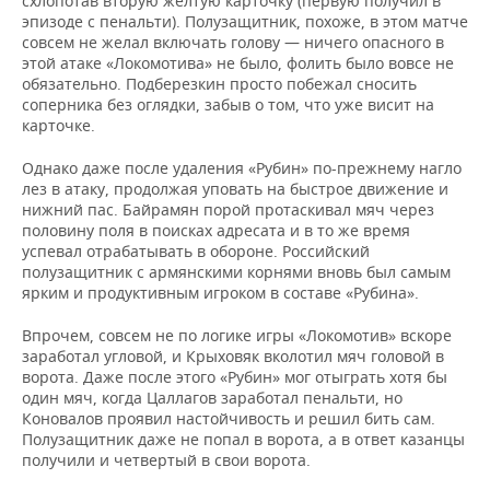
схлопотав вторую желтую карточку (первую получил в
эпизоде с пенальти). Полузащитник, похоже, в этом матче
совсем не желал включать голову — ничего опасного в
этой атаке «Локомотива» не было, фолить было вовсе не
обязательно. Подберезкин просто побежал сносить
соперника без оглядки, забыв о том, что уже висит на
карточке.
Однако даже после удаления «Рубин» по-прежнему нагло
лез в атаку, продолжая уповать на быстрое движение и
нижний пас. Байрамян порой протаскивал мяч через
половину поля в поисках адресата и в то же время
успевал отрабатывать в обороне. Российский
полузащитник с армянскими корнями вновь был самым
ярким и продуктивным игроком в составе «Рубина».
Впрочем, совсем не по логике игры «Локомотив» вскоре
заработал угловой, и Крыховяк вколотил мяч головой в
ворота. Даже после этого «Рубин» мог отыграть хотя бы
один мяч, когда Цаллагов заработал пенальти, но
Коновалов проявил настойчивость и решил бить сам.
Полузащитник даже не попал в ворота, а в ответ казанцы
получили и четвертый в свои ворота.