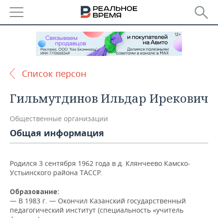
РЕГИОНЫ
БАШКОРТОСТАН
НОВОСТИ
Список персон
ТАТАРСТАН
АНАЛИТИКА
Гильмутдинов Ильдар Ирекович
УДМУРТИЯ
НОВОСТИ АНАЛИТИКИ
ЭКОНОМИКА
Общественные организации
ДЕКЛАРАЦИИ О ДОХОДАХ
НОВОСТИ ЭКОНОМИКИ
ПРОМЫШЛЕННОСТЬ
Общая информация
КОРОЛИ ГОСЗАКАЗА ПФО
ФИНАНСЫ
НОВОСТИ
НЕДВИЖИМОСТЬ
ПРОМЫШЛЕННОСТИ
Родился 3 сентября 1962 года в д. Клянчеево Камско-
ВУЗЫ ТАТАРСТАНА
БАНКИ
НОВОСТИ НЕДВИЖИМОСТИ
АВТО
Устьинского района ТАССР.
АГРОПРОМ
КОМУ ПРИНАДЛЕЖАТ
БЮДЖЕТ
НОВОСТИ АВТО
БИЗНЕС
Образование:
ТОРГОВЫЕ ЦЕНТРЫ
МАШИНОСТРОЕНИЕ
— В
1983 г. — Окончил Казанский государственный
ТАТАРСТАНА
педагогический институт (специальность «учитель
ИНВЕСТИЦИИ
НОВОСТИ БИЗНЕСА
ТЕХНОЛОГИИ