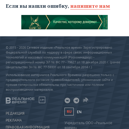
Если вы нашли ошибку,
напишите нам
© 2015 - 2026 Сетевое издание «Реальное время» Зарегистрировано
Федеральной службой по надзору в сфере связи, информационных
технологий и массовых коммуникаций (Роскомнадзор) –
регистрационный номер ЭЛ № ФС 77 - 79627 от 18 декабря 2020 г. (ранее
свидетельство Эл № ФС 77-59331 от 18 сентября 2014 г.)
Использование материалов Реального Времени разрешено только с
предварительного согласия правообладателей, упоминание сайта и
прямая гиперссылка обязательны при частичном или полном
воспроизведении материалов.
18+
RU
EN
РЕДАКЦИЯ
РЕКЛАМА
Учредитель ООО «Реальное
ПРАВОВАЯ ИНФОРМАЦИЯ
время»