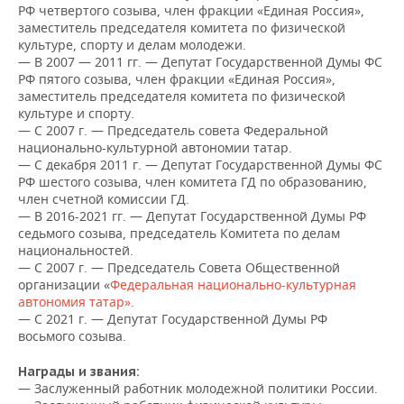
ВОДНЫЕ ВИДЫ СПОРТА
ОБРАЗОВАНИЕ
РФ четвертого созыва, член фракции «Единая Россия»,
заместитель председателя комитета по физической
ХОККЕЙ С МЯЧОМ
ПРОИСШЕСТВИЯ
культуре, спорту и делам молодежи.
— В 2007 — 2011 гг. — Депутат Государственной Думы ФС
РФ пятого созыва, член фракции «Единая Россия»,
заместитель председателя комитета по физической
культуре и спорту.
— С 2007 г. — Председатель совета Федеральной
национально-культурной автономии татар.
— С декабря 2011 г. — Депутат Государственной Думы ФС
РФ шестого созыва, член комитета ГД по образованию,
член счетной комиссии ГД.
— В 2016-2021 гг. — Депутат Государственной Думы РФ
седьмого созыва, председатель Комитета по делам
национальностей.
— С 2007 г. — Председатель Совета Общественной
организации «
Федеральная национально-культурная
автономия татар».
— С 2021 г. — Депутат Государственной Думы РФ
восьмого созыва.
Награды и звания:
— Заслуженный работник молодежной политики России.