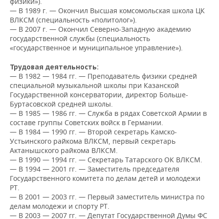
физики»).
НЕФТЕХИМИЯ
— В 1989 г. — Окончил Высшая комсомольская школа ЦК
РОЗНИЧНАЯ ТОРГОВЛЯ
НОВОСТИ ТЕХНОЛОГИЙ
МЕРОПРИЯТИЯ
ВЛКСМ (специальность «политолог»).
НЕФТЬ
— В 2007 г. — Окончил Северно-Западную академию
государственной службы (специальность
ТРАНСПОРТ
IT
НОВОСТИ МЕРОПРИЯТИЙ
СПОРТ
«государственное и муниципальное управление»).
ОПК
УСЛУГИ
МЕДИА
ВЫЕЗДНАЯ РЕДАКЦИЯ
НОВОСТИ СПОРТА
ОБЩЕСТВО
Трудовая деятельность:
ЭНЕРГЕТИКА
— В 1982 — 1984 гг. — Преподаватель физики средней
специальной музыкальной школы при Казанской
ТЕЛЕКОММУНИКАЦИИ
БИЗНЕС-БРАНЧИ
ФУТБОЛ
НОВОСТИ ОБЩЕСТВА
ФОТОГАЛЕРЕЯ
Государственной консерватории, директор Больше-
Буртасовской средней школы.
ONLINE-КОНФЕРЕНЦИИ
ХОККЕЙ
ВЛАСТЬ
СЮЖЕТЫ
— В 1985 — 1986 гг. — Служба в рядах Советской Армии в
составе группы Советских войск в Германии.
ОТКРЫТАЯ ЛЕКЦИЯ
БАСКЕТБОЛ
ИНФРАСТРУКТУРА
СПРАВОЧНИК
— В 1984 — 1990 гг. — Второй секретарь Камско-
Устьинского райкома ВЛКСМ, первый секретарь
Актанышского райкома ВЛКСМ.
ВОЛЕЙБОЛ
ИСТОРИЯ
СПИСОК ПЕРСОН
ПОЛНАЯ ВЕРСИЯ
— В 1990 — 1994 гг. — Секретарь Татарского ОК ВЛКСМ.
— В 1994 — 2001 гг. — Заместитель председателя
КИБЕРСПОРТ
КУЛЬТУРА
СПИСОК КОМПАНИЙ
Государственного комитета по делам детей и молодежи
РТ.
— В 2001 — 2003 гг. — Первый заместитель министра по
ФИГУРНОЕ КАТАНИЕ
МЕДИЦИНА
делам молодежи и спорту РТ.
— В 2003 — 2007 гг. — Депутат Государственной Думы ФС