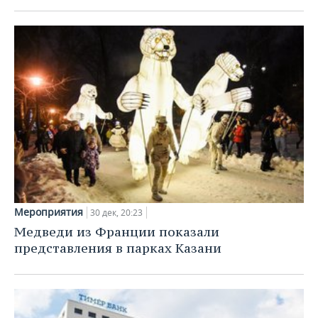
ВОДНЫЕ ВИДЫ СПОРТА
ОБРАЗОВАНИЕ
ХОККЕЙ С МЯЧОМ
ПРОИСШЕСТВИЯ
Мероприятия
30 дек, 20:23
Медведи из Франции показали
представления в парках Казани