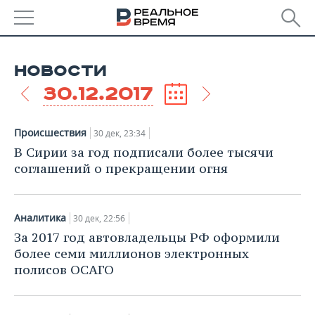
РЕГИОНЫ
НОВОСТИ
БАШКОРТОСТАН
НОВОСТИ
30.12.2017
ТАТАРСТАН
АНАЛИТИКА
Происшествия
30 дек, 23:34
УДМУРТИЯ
НОВОСТИ АНАЛИТИКИ
ЭКОНОМИКА
В Сирии за год подписали более тысячи
соглашений о прекращении огня
ДЕКЛАРАЦИИ О ДОХОДАХ
НОВОСТИ ЭКОНОМИКИ
ПРОМЫШЛЕННОСТЬ
КОРОЛИ ГОСЗАКАЗА ПФО
ФИНАНСЫ
НОВОСТИ
НЕДВИЖИМОСТЬ
Аналитика
30 дек, 22:56
ПРОМЫШЛЕННОСТИ
За 2017 год автовладельцы РФ оформили
ВУЗЫ ТАТАРСТАНА
БАНКИ
НОВОСТИ НЕДВИЖИМОСТИ
АВТО
более семи миллионов электронных
АГРОПРОМ
полисов ОСАГО
КОМУ ПРИНАДЛЕЖАТ
БЮДЖЕТ
НОВОСТИ АВТО
БИЗНЕС
ТОРГОВЫЕ ЦЕНТРЫ
МАШИНОСТРОЕНИЕ
ТАТАРСТАНА
ИНВЕСТИЦИИ
НОВОСТИ БИЗНЕСА
ТЕХНОЛОГИИ