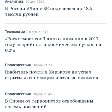
Аналитика
НЕФТЕХИМИЯ
30 дек, 22:30
В России iPhone SE подешевел до 18,5
РОЗНИЧНАЯ ТОРГОВЛЯ
НОВОСТИ ТЕХНОЛОГИЙ
МЕРОПРИЯТИЯ
НЕФТЬ
тысячи рублей
ТРАНСПОРТ
IT
НОВОСТИ МЕРОПРИЯТИЙ
СПОРТ
ОПК
Технологии
УСЛУГИ
МЕДИА
ВЫЕЗДНАЯ РЕДАКЦИЯ
НОВОСТИ СПОРТА
30 дек, 21:53
ОБЩЕСТВО
ЭНЕРГЕТИКА
«Роскосмос» сообщил о снижении в 2017
ТЕЛЕКОММУНИКАЦИИ
БИЗНЕС-БРАНЧИ
ФУТБОЛ
НОВОСТИ ОБЩЕСТВА
ФОТОГАЛЕРЕЯ
году аварийности космических пусков на
0,2%
ONLINE-КОНФЕРЕНЦИИ
ХОККЕЙ
ВЛАСТЬ
СЮЖЕТЫ
Происшествия
30 дек, 21:23
ОТКРЫТАЯ ЛЕКЦИЯ
БАСКЕТБОЛ
ИНФРАСТРУКТУРА
СПРАВОЧНИК
Грабитель почты в Харькове не успел
скрыться от полиции и взял заложников
ВОЛЕЙБОЛ
ИСТОРИЯ
СПИСОК ПЕРСОН
ПОЛНАЯ ВЕРСИЯ
КИБЕРСПОРТ
КУЛЬТУРА
СПИСОК КОМПАНИЙ
Происшествия
30 дек, 20:45
В Сирии от террористов освобождены
ФИГУРНОЕ КАТАНИЕ
МЕДИЦИНА
восемь поселений