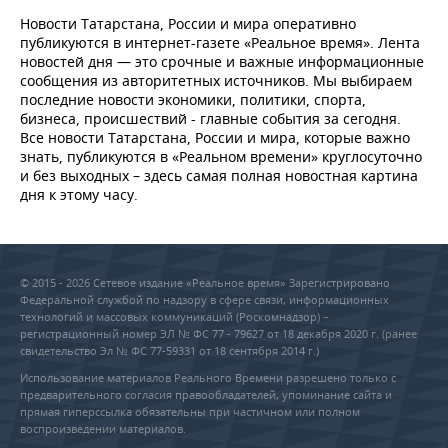
Новости Татарстана, России и мира оперативно
публикуются в интернет-газете «Реальное время». Лента
новостей дня — это срочные и важные информационные
сообщения из авторитетных источников. Мы выбираем
последние новости экономики, политики, спорта,
бизнеса, происшествий - главные события за сегодня.
Все новости Татарстана, России и мира, которые важно
знать, публикуются в «Реальном времени» круглосуточно
и без выходных – здесь самая полная новостная картина
дня к этому часу.
© 2015 - 2026 Сетевое издание «Реальное время» Зарегистрировано
Федеральной службой по надзору в сфере связи, информационных
технологий и массовых коммуникаций (Роскомнадзор) –
регистрационный номер ЭЛ № ФС 77 - 79627 от 18 декабря 2020 г. (ранее
свидетельство Эл № ФС 77-59331 от 18 сентября 2014 г.)
Использование материалов Реального Времени разрешено только с
предварительного согласия правообладателей, упоминание сайта и
прямая гиперссылка обязательны при частичном или полном
воспроизведении материалов.