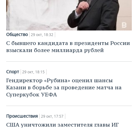
НЕФТЕХИМИЯ
РОЗНИЧНАЯ ТОРГОВЛЯ
НОВОСТИ ТЕХНОЛОГИЙ
МЕРОПРИЯТИЯ
НЕФТЬ
ТРАНСПОРТ
IT
НОВОСТИ МЕРОПРИЯТИЙ
СПОРТ
ОПК
Общество
29 окт, 18:32
УСЛУГИ
МЕДИА
ВЫЕЗДНАЯ РЕДАКЦИЯ
НОВОСТИ СПОРТА
ОБЩЕСТВО
С бывшего кандидата в президенты России
ЭНЕРГЕТИКА
взыскали более миллиарда рублей
ТЕЛЕКОММУНИКАЦИИ
БИЗНЕС-БРАНЧИ
ФУТБОЛ
НОВОСТИ ОБЩЕСТВА
ФОТОГАЛЕРЕЯ
ONLINE-КОНФЕРЕНЦИИ
ХОККЕЙ
ВЛАСТЬ
СЮЖЕТЫ
Спорт
29 окт, 18:15
Гендиректор «Рубина» оценил шансы
ОТКРЫТАЯ ЛЕКЦИЯ
БАСКЕТБОЛ
ИНФРАСТРУКТУРА
СПРАВОЧНИК
Казани в борьбе за проведение матча на
Суперкубок УЕФА
ВОЛЕЙБОЛ
ИСТОРИЯ
СПИСОК ПЕРСОН
ПОЛНАЯ ВЕРСИЯ
КИБЕРСПОРТ
КУЛЬТУРА
СПИСОК КОМПАНИЙ
Происшествия
29 окт, 17:57
США уничтожили заместителя главы ИГ
ФИГУРНОЕ КАТАНИЕ
МЕДИЦИНА