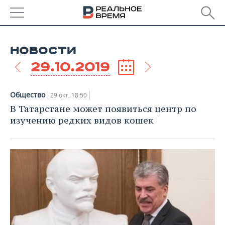
РЕГИОНЫ
НОВОСТИ
БАШКОРТОСТАН
НОВОСТИ
29.10.2019
ТАТАРСТАН
АНАЛИТИКА
Общество
29 окт, 18:50
УДМУРТИЯ
НОВОСТИ АНАЛИТИКИ
ЭКОНОМИКА
В Татарстане может появиться центр по
изучению редких видов кошек
ДЕКЛАРАЦИИ О ДОХОДАХ
НОВОСТИ ЭКОНОМИКИ
ПРОМЫШЛЕННОСТЬ
КОРОЛИ ГОСЗАКАЗА ПФО
ФИНАНСЫ
НОВОСТИ
НЕДВИЖИМОСТЬ
ПРОМЫШЛЕННОСТИ
ВУЗЫ ТАТАРСТАНА
БАНКИ
НОВОСТИ НЕДВИЖИМОСТИ
АВТО
АГРОПРОМ
КОМУ ПРИНАДЛЕЖАТ
БЮДЖЕТ
НОВОСТИ АВТО
БИЗНЕС
ТОРГОВЫЕ ЦЕНТРЫ
МАШИНОСТРОЕНИЕ
ТАТАРСТАНА
ИНВЕСТИЦИИ
НОВОСТИ БИЗНЕСА
ТЕХНОЛОГИИ