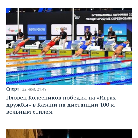
ВОДНЫЕ ВИДЫ СПОРТА
ОБРАЗОВАНИЕ
ХОККЕЙ С МЯЧОМ
ПРОИСШЕСТВИЯ
Спорт
22 июл, 21:49
Пловец Колесников победил на «Играх
дружбы» в Казани на дистанции 100 м
вольным стилем