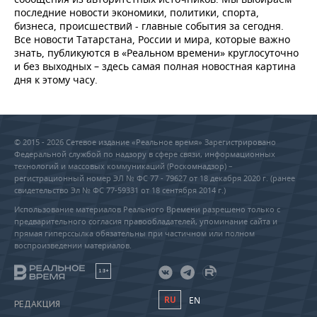
последние новости экономики, политики, спорта,
бизнеса, происшествий - главные события за сегодня.
Все новости Татарстана, России и мира, которые важно
знать, публикуются в «Реальном времени» круглосуточно
и без выходных – здесь самая полная новостная картина
дня к этому часу.
© 2015 - 2026 Сетевое издание «Реальное время» Зарегистрировано
Федеральной службой по надзору в сфере связи, информационных
технологий и массовых коммуникаций (Роскомнадзор) –
регистрационный номер ЭЛ № ФС 77 - 79627 от 18 декабря 2020 г. (ранее
свидетельство Эл № ФС 77-59331 от 18 сентября 2014 г.)
Использование материалов Реального Времени разрешено только с
предварительного согласия правообладателей, упоминание сайта и
прямая гиперссылка обязательны при частичном или полном
воспроизведении материалов.
18+
RU
EN
РЕДАКЦИЯ