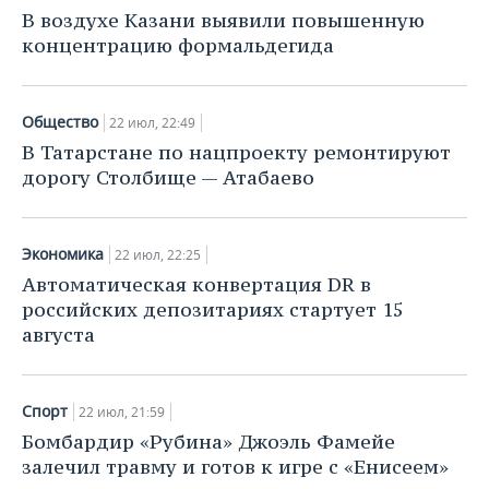
НЕФТЕХИМИЯ
В воздухе Казани выявили повышенную
РОЗНИЧНАЯ ТОРГОВЛЯ
НОВОСТИ ТЕХНОЛОГИЙ
МЕРОПРИЯТИЯ
концентрацию формальдегида
НЕФТЬ
ТРАНСПОРТ
IT
НОВОСТИ МЕРОПРИЯТИЙ
СПОРТ
ОПК
Общество
22 июл, 22:49
УСЛУГИ
МЕДИА
ВЫЕЗДНАЯ РЕДАКЦИЯ
НОВОСТИ СПОРТА
ОБЩЕСТВО
В Татарстане по нацпроекту ремонтируют
ЭНЕРГЕТИКА
дорогу Столбище — Атабаево
ТЕЛЕКОММУНИКАЦИИ
БИЗНЕС-БРАНЧИ
ФУТБОЛ
НОВОСТИ ОБЩЕСТВА
ФОТОГАЛЕРЕЯ
ONLINE-КОНФЕРЕНЦИИ
ХОККЕЙ
ВЛАСТЬ
СЮЖЕТЫ
Экономика
22 июл, 22:25
Автоматическая конвертация DR в
ОТКРЫТАЯ ЛЕКЦИЯ
БАСКЕТБОЛ
ИНФРАСТРУКТУРА
СПРАВОЧНИК
российских депозитариях стартует 15
августа
ВОЛЕЙБОЛ
ИСТОРИЯ
СПИСОК ПЕРСОН
ПОЛНАЯ ВЕРСИЯ
КИБЕРСПОРТ
КУЛЬТУРА
СПИСОК КОМПАНИЙ
Спорт
22 июл, 21:59
Бомбардир «Рубина» Джоэль Фамейе
ФИГУРНОЕ КАТАНИЕ
МЕДИЦИНА
залечил травму и готов к игре с «Енисеем»