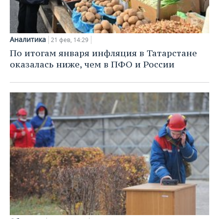
ВОДНЫЕ ВИДЫ СПОРТА
ОБРАЗОВАНИЕ
ХОККЕЙ С МЯЧОМ
ПРОИСШЕСТВИЯ
Аналитика
21 фев, 14:29
По итогам января инфляция в Татарстане
оказалась ниже, чем в ПФО и России