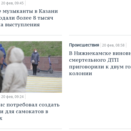
20 фев, 09:45
 музыканты в Казани
подали более 8 тысяч
на выступления
Происшествия
20 фев, 08:58
В Нижнекамске винов
смертельного ДТП
приговорили к двум г
колонии
20 фев, 09:24
с потребовал создать
и для самокатов в
х