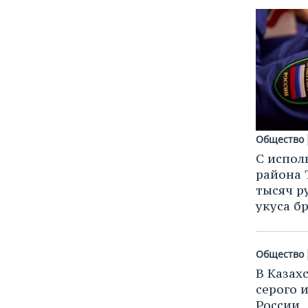
Общество
С испол
района 
тысяч р
укуса б
Общество
В Казах
серого 
России