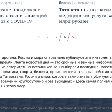
Бизнес
20 фев, 03:28
20 фев, 02:33
стане продолжает
Татарстанцы потратил
исло госпитализаций
медицинские услуги за
ов с COVID-19
млрд рублей
1
2
3
4
5
тарстана, России и мира оперативно публикуются в интернет-г
 время». Лента новостей дня — это срочные и важные информ
 из авторитетных источников. Мы выбираем последние новост
 политики, спорта, бизнеса, происшествий - главные события з
и Татарстана, России и мира, которые важно знать, публикуютс
времени» круглосуточно и без выходных – здесь самая полная 
я к этому часу.
6 Сетевое издание «Реальное время» Зарегистрировано Федеральной службой по н