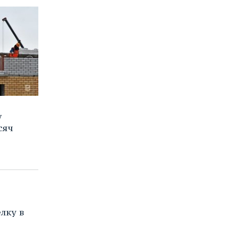
у
сяч
лку в