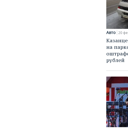
ВОДНЫЕ ВИДЫ СПОРТА
ОБРАЗОВАНИЕ
ХОККЕЙ С МЯЧОМ
ПРОИСШЕСТВИЯ
Авто
20 фе
Казанце
на парк
оштрафо
рублей