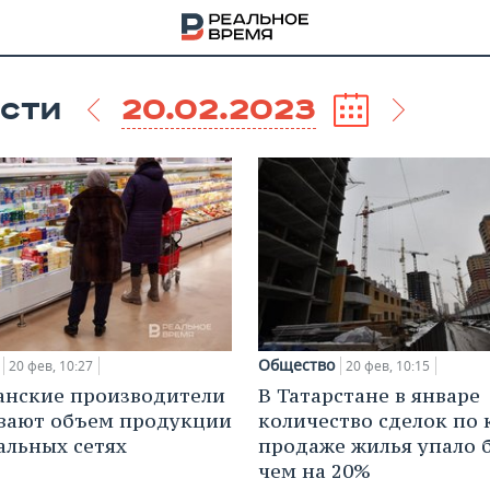
20.02.2023
СТИ
Общество
20 фев, 10:27
20 фев, 10:15
анские производители
В Татарстане в январе
вают объем продукции
количество сделок по 
НА
альных сетях
продаже жилья упало 
чем на 20%