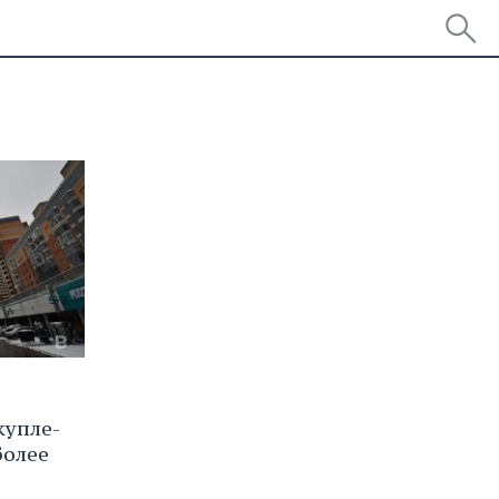
купле-
более