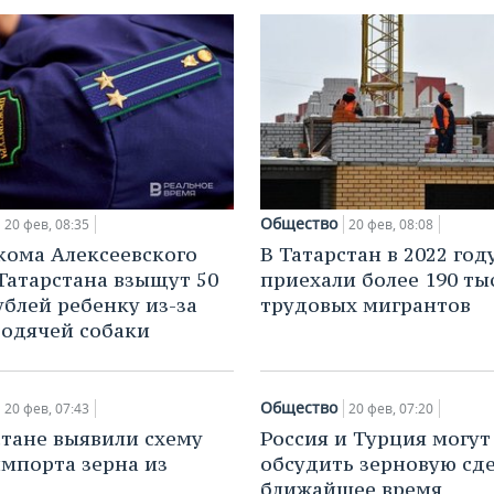
Общество
20 фев, 08:35
20 фев, 08:08
кома Алексеевского
В Татарстан в 2022 год
Татарстана взыщут 50
приехали более 190 ты
ублей ребенку из-за
трудовых мигрантов
родячей собаки
Общество
20 фев, 07:43
20 фев, 07:20
стане выявили схему
Россия и Турция могут
импорта зерна из
обсудить зерновую сде
ближайшее время