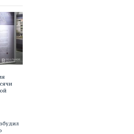
ия
ысячи
кой
озбудил
о