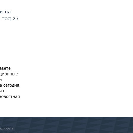
и на
 год 27
азете
ационные
и
а сегодня.
я в
новостная
адзору в