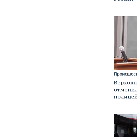
Происшес
Верховн
отменил
полице