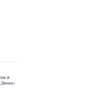
цы в
«Дюна»