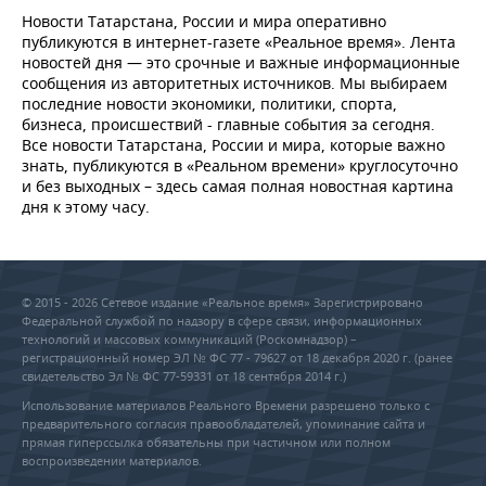
Новости Татарстана, России и мира оперативно
публикуются в интернет-газете «Реальное время». Лента
новостей дня — это срочные и важные информационные
сообщения из авторитетных источников. Мы выбираем
последние новости экономики, политики, спорта,
бизнеса, происшествий - главные события за сегодня.
Все новости Татарстана, России и мира, которые важно
знать, публикуются в «Реальном времени» круглосуточно
и без выходных – здесь самая полная новостная картина
дня к этому часу.
© 2015 - 2026 Сетевое издание «Реальное время» Зарегистрировано
Федеральной службой по надзору в сфере связи, информационных
технологий и массовых коммуникаций (Роскомнадзор) –
регистрационный номер ЭЛ № ФС 77 - 79627 от 18 декабря 2020 г. (ранее
свидетельство Эл № ФС 77-59331 от 18 сентября 2014 г.)
Использование материалов Реального Времени разрешено только с
предварительного согласия правообладателей, упоминание сайта и
прямая гиперссылка обязательны при частичном или полном
воспроизведении материалов.