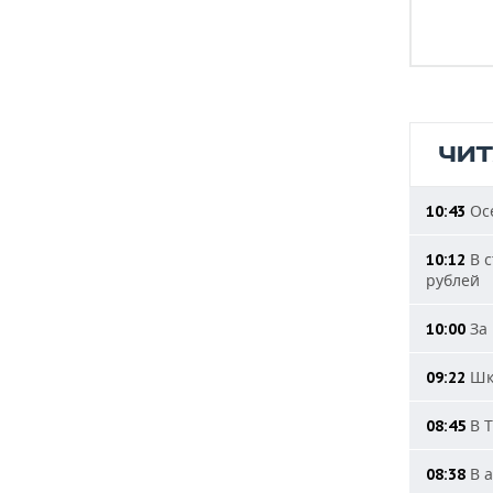
ЧИ
Осе
10:43
В с
10:12
рублей
За 
10:00
Шко
09:22
В Т
08:45
В а
08:38