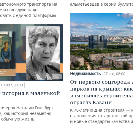
автономного транспорта на
альметьевцев в серии буллит
е и в воздухе надо
овать с единой платформы
Недвижимость
07 авг, 08:00
От первого соцгорода 
01 авг, 00:00
парков на крышах: как
 история в маленькой
изменилась строитель
е
отрасль Казани
 вчера» Наталии Гинзбург —
К 70-летию Дня строителя — 
м, как история незаметно
становления татарстанской а
 обычную жизнь
и новые стандарты качества 