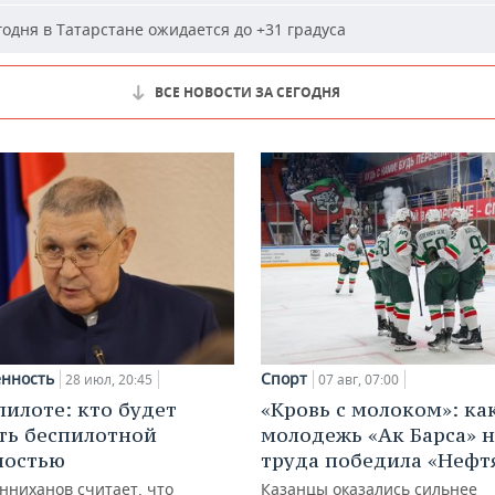
одня в Татарстане ожидается до +31 градуса
ВСЕ НОВОСТИ ЗА СЕГОДНЯ
нность
Спорт
28 июл, 20:45
07 авг, 07:00
пилоте: кто будет
«Кровь с молоком»: ка
ть беспилотной
молодежь «Ак Барса» н
ностью
труда победила «Нефт
нниханов считает, что
Казанцы оказались сильнее