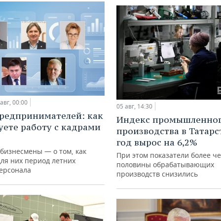
авг, 00:00
05 авг, 14:30
редпринимателей: как
Индекс промышленно
уете работу с кадрами
производства в Татарс
год вырос на 6,2%
 бизнесмены — о том, как
При этом показатели более ч
для них период летних
половины обрабатывающих
персонала
производств снизились