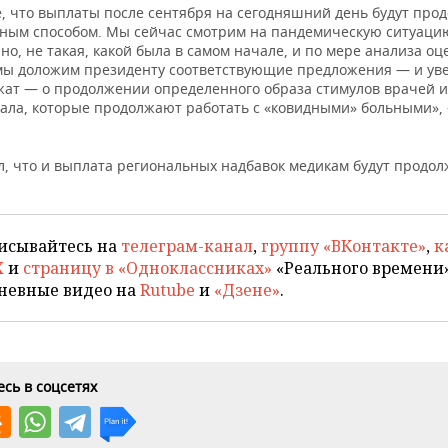
е, что выплаты после сентября на сегодняшний день будут пр
ным способом. Мы сейчас смотрим на пандемическую ситуацию
но, не такая, какой была в самом начале, и по мере анализа оц
мы доложим президенту соответствующие предложения — и уве
жат — о продолжении определенного образа стимулов врачей и
ала, которые продолжают работать с «ковидными» больными»,
л, что и выплата региональных надбавок медикам будут продол
исывайтесь на
телеграм-канал
,
группу «ВКонтакте»
,
к
X
и
страницу в «Одноклассниках»
«Реального времени»
невные видео на
Rutube
и
«Дзене»
.
сь в соцсетях