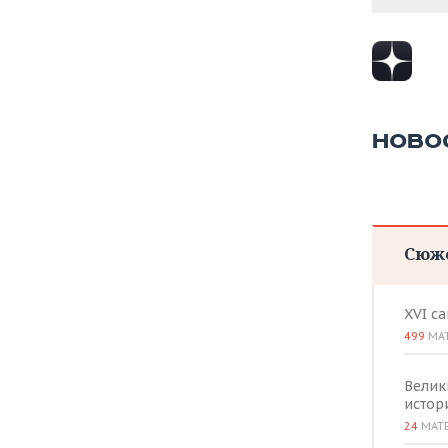
НОВО
Сюж
XVI с
499
МА
Велик
истор
24
МАТ