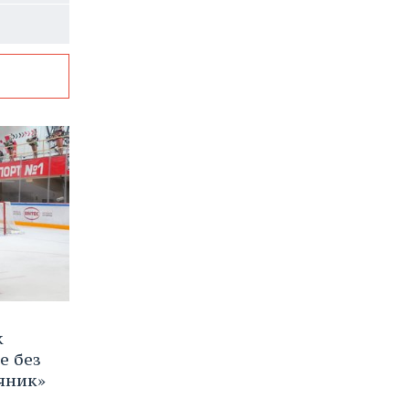
к
е без
яник»