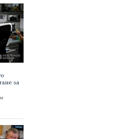
го
тане за
ем