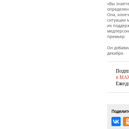
ВОДНЫЕ ВИДЫ СПОРТА
ОБРАЗОВАНИЕ
«Вы знает
определен
ХОККЕЙ С МЯЧОМ
ПРОИСШЕСТВИЯ
Она, конеч
ситуации 
их поддер
медперсон
премьер.
Он добави
декабря.
Подп
в MA
Ежед
Поделите