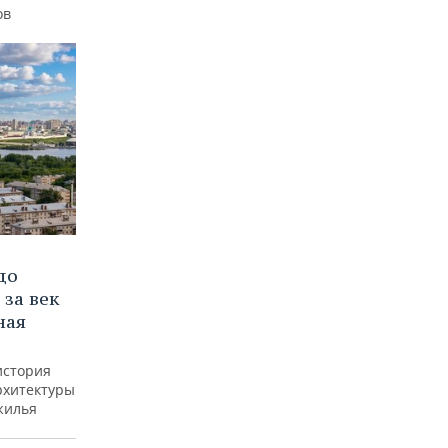
ов
до
 за век
ная
история
рхитектуры
жилья