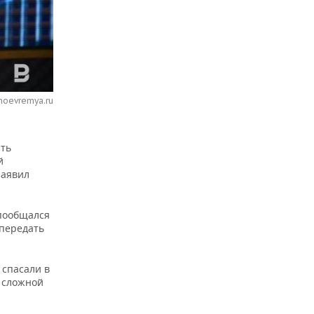
noevremya.ru
ить
й
заявил
 пообщался
 передать
 спасали в
в сложной