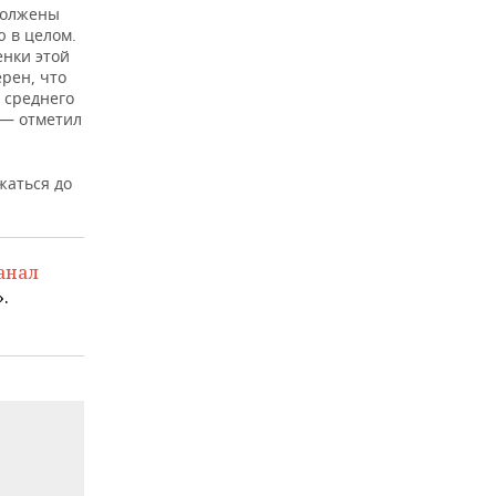
одолжены
 в целом.
енки этой
рен, что
 среднего
 — отметил
жаться до
анал
.