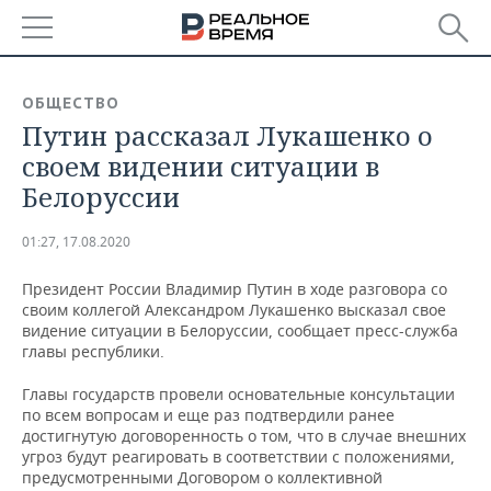
РЕГИОНЫ
ОБЩЕСТВО
Путин рассказал Лукашенко о
БАШКОРТОСТАН
НОВОСТИ
своем видении ситуации в
ТАТАРСТАН
АНАЛИТИКА
Белоруссии
УДМУРТИЯ
НОВОСТИ АНАЛИТИКИ
ЭКОНОМИКА
01:27, 17.08.2020
ДЕКЛАРАЦИИ О ДОХОДАХ
НОВОСТИ ЭКОНОМИКИ
ПРОМЫШЛЕННОСТЬ
Президент России Владимир Путин в ходе разговора со
своим коллегой Александром Лукашенко высказал свое
КОРОЛИ ГОСЗАКАЗА ПФО
ФИНАНСЫ
НОВОСТИ
НЕДВИЖИМОСТЬ
видение ситуации в Белоруссии, сообщает пресс-служба
ПРОМЫШЛЕННОСТИ
главы республики.
ВУЗЫ ТАТАРСТАНА
БАНКИ
НОВОСТИ НЕДВИЖИМОСТИ
АВТО
Главы государств провели основательные консультации
АГРОПРОМ
по всем вопросам и еще раз подтвердили ранее
КОМУ ПРИНАДЛЕЖАТ
БЮДЖЕТ
НОВОСТИ АВТО
БИЗНЕС
достигнутую договоренность о том, что в случае внешних
ТОРГОВЫЕ ЦЕНТРЫ
МАШИНОСТРОЕНИЕ
угроз будут реагировать в соответствии с положениями,
ТАТАРСТАНА
предусмотренными Договором о коллективной
ИНВЕСТИЦИИ
НОВОСТИ БИЗНЕСА
ТЕХНОЛОГИИ