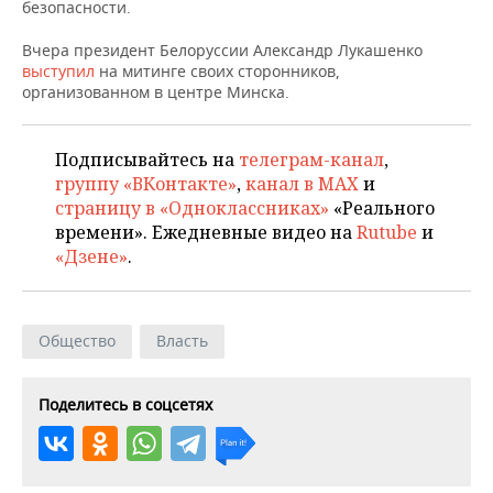
НЕФТЕХИМИЯ
безопасности.
РОЗНИЧНАЯ ТОРГОВЛЯ
НОВОСТИ ТЕХНОЛОГИЙ
МЕРОПРИЯТИЯ
Вчера президент Белоруссии Александр Лукашенко
НЕФТЬ
выступил
на митинге своих сторонников,
ТРАНСПОРТ
IT
НОВОСТИ МЕРОПРИЯТИЙ
СПОРТ
организованном в центре Минска.
ОПК
УСЛУГИ
МЕДИА
ВЫЕЗДНАЯ РЕДАКЦИЯ
НОВОСТИ СПОРТА
ОБЩЕСТВО
ЭНЕРГЕТИКА
Подписывайтесь на
телеграм-канал
,
группу «ВКонтакте»
,
канал в MAX
и
ТЕЛЕКОММУНИКАЦИИ
БИЗНЕС-БРАНЧИ
ФУТБОЛ
НОВОСТИ ОБЩЕСТВА
ФОТОГАЛЕРЕЯ
страницу в «Одноклассниках»
«Реального
времени». Ежедневные видео на
Rutube
и
ONLINE-КОНФЕРЕНЦИИ
ХОККЕЙ
ВЛАСТЬ
СЮЖЕТЫ
«Дзене»
.
ОТКРЫТАЯ ЛЕКЦИЯ
БАСКЕТБОЛ
ИНФРАСТРУКТУРА
СПРАВОЧНИК
Общество
Власть
ВОЛЕЙБОЛ
ИСТОРИЯ
СПИСОК ПЕРСОН
ПОЛНАЯ ВЕРСИЯ
КИБЕРСПОРТ
КУЛЬТУРА
СПИСОК КОМПАНИЙ
Поделитесь в соцсетях
ФИГУРНОЕ КАТАНИЕ
МЕДИЦИНА