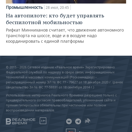
Промышленность
28 июл, 20:45
На автопилоте: кто будет управлять
беспилотной мобильностью
Рифкат Минниханов считает, что движение автономного
транспорта на шоссе, воде и в воздухе надо
координировать с единой платформы
© 2015 - 2026 Сетевое издание «Реальное время» Зарегистрировано
Федеральной службой по надзору в сфере связи, информационных
технологий и массовых коммуникаций (Роскомнадзор) –
регистрационный номер ЭЛ № ФС 77 - 79627 от 18 декабря 2020 г. (ранее
свидетельство Эл № ФС 77-59331 от 18 сентября 2014 г.)
Использование материалов Реального Времени разрешено только с
предварительного согласия правообладателей, упоминание сайта и
прямая гиперссылка обязательны при частичном или полном
воспроизведении материалов.
18+