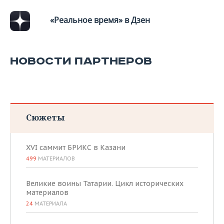
ВОДНЫЕ ВИДЫ СПОРТА
ОБРАЗОВАНИЕ
«Реальное время» в Дзен
ХОККЕЙ С МЯЧОМ
ПРОИСШЕСТВИЯ
НОВОСТИ ПАРТНЕРОВ
Сюжеты
XVI саммит БРИКС в Казани
499
МАТЕРИАЛОВ
Великие воины Татарии. Цикл исторических
материалов
24
МАТЕРИАЛА