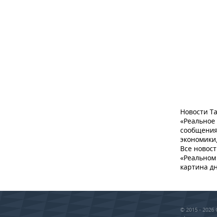
ВОДНЫЕ ВИДЫ СПОРТА
ОБРАЗОВАНИЕ
ХОККЕЙ С МЯЧОМ
ПРОИСШЕСТВИЯ
Новости Та
«Реальное
сообщения
экономики,
Все новост
«Реальном 
картина дн
© 2015 - 202