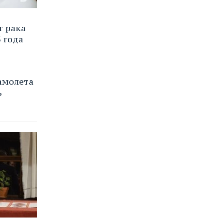
т рака
 года
амолета
ь