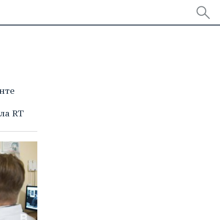
нте
ла RT