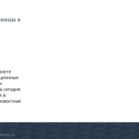
аницы в
азете
ационные
и
а сегодня.
я в
новостная
адзору в