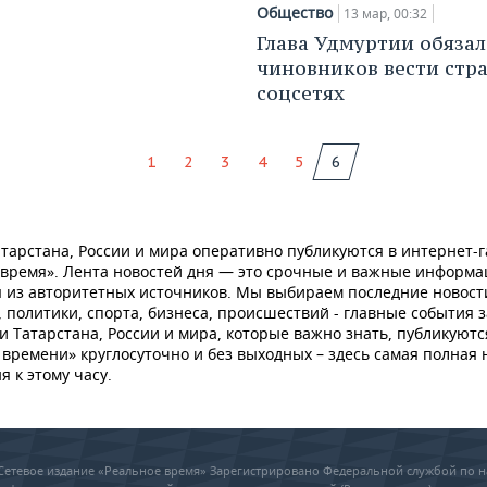
Общество
13 мар, 00:32
Глава Удмуртии обязал
чиновников вести стр
соцсетях
1
2
3
4
5
6
тарстана, России и мира оперативно публикуются в интернет-г
 время». Лента новостей дня — это срочные и важные информ
 из авторитетных источников. Мы выбираем последние новост
 политики, спорта, бизнеса, происшествий - главные события з
и Татарстана, России и мира, которые важно знать, публикуютс
времени» круглосуточно и без выходных – здесь самая полная 
я к этому часу.
6 Сетевое издание «Реальное время» Зарегистрировано Федеральной службой по н