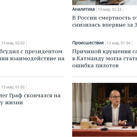
Аналитика
13 мар, 02:33
В России смертность о
снизилась впервые за 3
Происшествия
13 мар, 02:02
13 мар, 01:34
бсудил с президентом
Причиной крушения с
ии взаимодействие на
в Катманду могла стат
ошибка пилотов
13 мар, 01:02
лег Граф скончался на
ду жизни