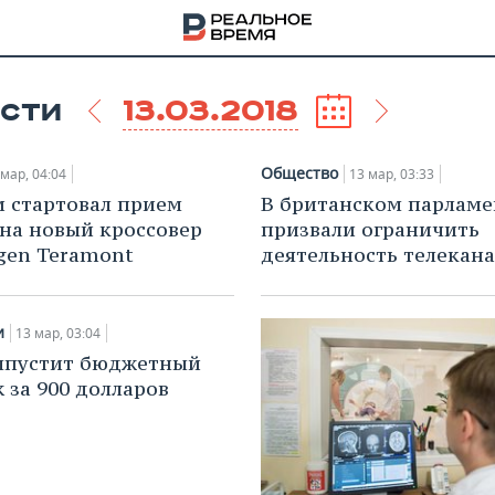
13.03.2018
СТИ
Общество
 мар, 04:04
13 мар, 03:33
и стартовал прием
В британском парламе
 на новый кроссовер
призвали ограничить
gen Teramont
деятельность телекана
и
13 мар, 03:04
ыпустит бюджетный
 за 900 долларов
НА