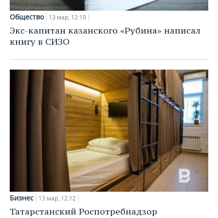
ВОДНЫЕ ВИДЫ СПОРТА
ОБРАЗОВАНИЕ
Общество
13 мар, 12:19
ХОККЕЙ С МЯЧОМ
ПРОИСШЕСТВИЯ
Экс-капитан казанского «Рубина» написал
книгу в СИЗО
Бизнес
13 мар, 12:12
Татарстанский Роспотребнадзор