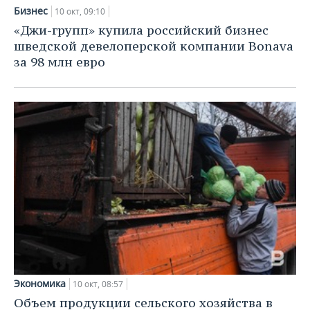
ВОДНЫЕ ВИДЫ СПОРТА
ОБРАЗОВАНИЕ
Бизнес
10 окт, 09:10
«Джи-групп» купила российский бизнес
ХОККЕЙ С МЯЧОМ
ПРОИСШЕСТВИЯ
шведской девелоперской компании Bonava
за 98 млн евро
Экономика
10 окт, 08:57
Объем продукции сельского хозяйства в