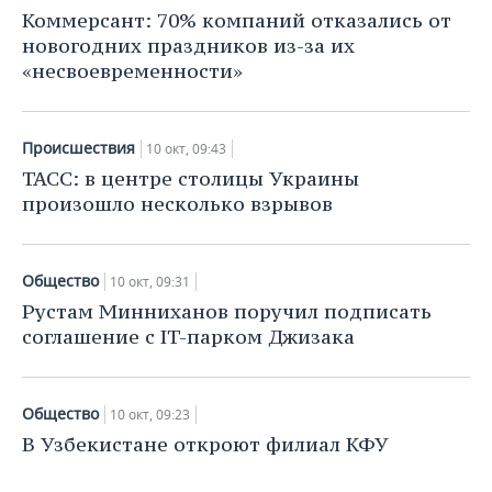
НЕФТЕХИМИЯ
Коммерсант: 70% компаний отказались от
РОЗНИЧНАЯ ТОРГОВЛЯ
НОВОСТИ ТЕХНОЛОГИЙ
МЕРОПРИЯТИЯ
новогодних праздников из-за их
НЕФТЬ
«несвоевременности»
ТРАНСПОРТ
IT
НОВОСТИ МЕРОПРИЯТИЙ
СПОРТ
ОПК
УСЛУГИ
МЕДИА
ВЫЕЗДНАЯ РЕДАКЦИЯ
НОВОСТИ СПОРТА
ОБЩЕСТВО
Происшествия
10 окт, 09:43
ЭНЕРГЕТИКА
ТАСС: в центре столицы Украины
ТЕЛЕКОММУНИКАЦИИ
БИЗНЕС-БРАНЧИ
ФУТБОЛ
НОВОСТИ ОБЩЕСТВА
ФОТОГАЛЕРЕЯ
произошло несколько взрывов
ONLINE-КОНФЕРЕНЦИИ
ХОККЕЙ
ВЛАСТЬ
СЮЖЕТЫ
Общество
10 окт, 09:31
ОТКРЫТАЯ ЛЕКЦИЯ
БАСКЕТБОЛ
ИНФРАСТРУКТУРА
СПРАВОЧНИК
Рустам Минниханов поручил подписать
соглашение с IT-парком Джизака
ВОЛЕЙБОЛ
ИСТОРИЯ
СПИСОК ПЕРСОН
ПОЛНАЯ ВЕРСИЯ
КИБЕРСПОРТ
КУЛЬТУРА
СПИСОК КОМПАНИЙ
Общество
10 окт, 09:23
В Узбекистане откроют филиал КФУ
ФИГУРНОЕ КАТАНИЕ
МЕДИЦИНА