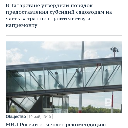
НЕФТЕХИМИЯ
В Татарстане утвердили порядок
РОЗНИЧНАЯ ТОРГОВЛЯ
НОВОСТИ ТЕХНОЛОГИЙ
МЕРОПРИЯТИЯ
предоставления субсидий садоводам на
НЕФТЬ
часть затрат по строительству и
ТРАНСПОРТ
IT
НОВОСТИ МЕРОПРИЯТИЙ
СПОРТ
капремонту
ОПК
УСЛУГИ
МЕДИА
ВЫЕЗДНАЯ РЕДАКЦИЯ
НОВОСТИ СПОРТА
ОБЩЕСТВО
ЭНЕРГЕТИКА
ТЕЛЕКОММУНИКАЦИИ
БИЗНЕС-БРАНЧИ
ФУТБОЛ
НОВОСТИ ОБЩЕСТВА
ФОТОГАЛЕРЕЯ
ONLINE-КОНФЕРЕНЦИИ
ХОККЕЙ
ВЛАСТЬ
СЮЖЕТЫ
ОТКРЫТАЯ ЛЕКЦИЯ
БАСКЕТБОЛ
ИНФРАСТРУКТУРА
СПРАВОЧНИК
ВОЛЕЙБОЛ
ИСТОРИЯ
СПИСОК ПЕРСОН
ПОЛНАЯ ВЕРСИЯ
КИБЕРСПОРТ
КУЛЬТУРА
СПИСОК КОМПАНИЙ
ФИГУРНОЕ КАТАНИЕ
МЕДИЦИНА
Общество
10 май, 13:10
МИД России отменяет рекомендацию