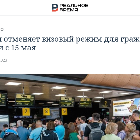
ВО
я отменяет визовый режим для гра
и с 15 мая
2023
НА