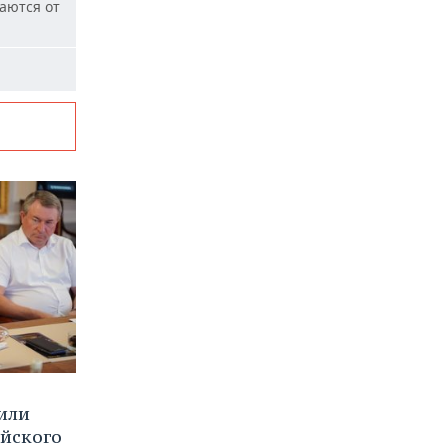
аются от
или
ийского