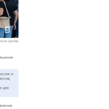
онов (архив)
 Решение
Россию и
ентов,
е для
твления