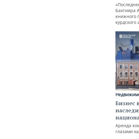
«Последне
Бахтияра 
книжного 
курдского 
Недвижим
Бизнес 
наследи
национ
Аренда ко
глазами к