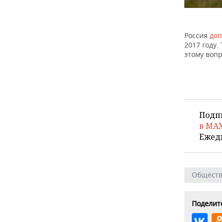
Россия
доп
2017 году
этому вопр
Подп
в MA
Ежед
Общест
Поделите