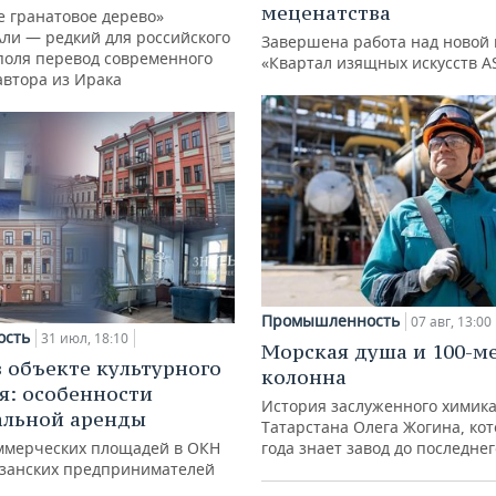
меценатства
е гранатовое дерево»
Али — редкий для российского
Завершена работа над новой 
поля перевод современного
«Квартал изящных искусств A
автора из Ирака
Промышленность
07 авг, 13:00
ость
31 июл, 18:10
Морская душа и 100-м
в объекте культурного
колонна
я: особенности
История заслуженного химик
альной аренды
Татарстана Олега Жогина, ко
ммерческих площадей в ОКН
года знает завод до последне
азанских предпринимателей