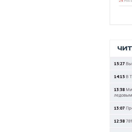
24
МАТ
ЧИ
Выс
15:27
В Т
14:15
Мин
13:38
ледовым
Про
13:07
78%
12:38