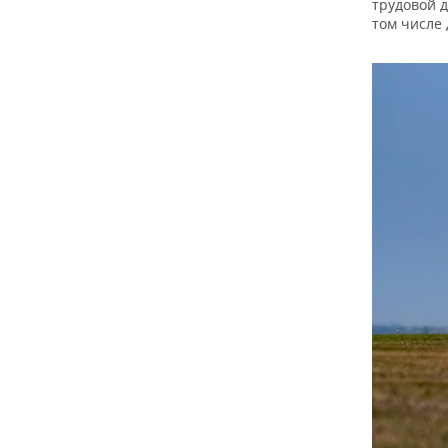
ВОДНЫЕ ВИДЫ СПОРТА
ОБРАЗОВАНИЕ
трудовой д
том числе
ХОККЕЙ С МЯЧОМ
ПРОИСШЕСТВИЯ