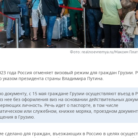
Фото: realnoevremya.ru/Максим Плат
2023 года Россия отменяет визовый режим для граждан Грузии.
о указом президента страны Владимира Путина.
но документу, с 15 мая граждане Грузии осуществляют въезд в 
из нее без оформления виз на основании действительных докум
веряющих личность. Речь идет о паспорте, в том числе
атическом или служебном, книжке моряка, проездном документ
щения в Грузию.
е сделано для граждан, въезжающих в Россию в целях осущес