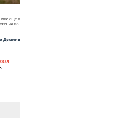
нове еще в
ложения по
на Демина
анал
.