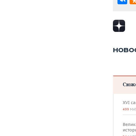
НОВО
Сюж
XVI с
499
МА
Велик
истор