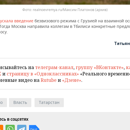
Фото: realnoevremya.ru/Максим Платонов (архив)
ускала введение
безвизового режима с Грузией на взаимной ос
. Тогда Москва направила коллегам в Тбилиси конкретные пред
осу.
Татья
исывайтесь на
телеграм-канал
,
группу «ВКонтакте»
,
к
X
и
страницу в «Одноклассниках»
«Реального времени»
невные видео на
Rutube
и
«Дзене»
.
во
Власть
Татарстан
сь в соцсетях