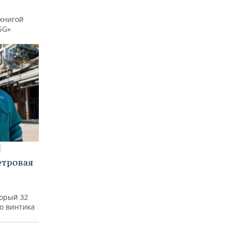
книгой
SG»
етровая
а
торый 32
го винтика