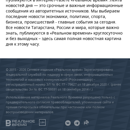
ВОДНЫЕ ВИДЫ СПОРТА
ОБРАЗОВАНИЕ
новостей дня — это срочные и важные информационные
сообщения из авторитетных источников. Мы выбираем
ХОККЕЙ С МЯЧОМ
ПРОИСШЕСТВИЯ
последние новости экономики, политики, спорта,
бизнеса, происшествий - главные события за сегодня.
Все новости Татарстана, России и мира, которые важно
знать, публикуются в «Реальном времени» круглосуточно
и без выходных – здесь самая полная новостная картина
дня к этому часу.
© 2015 - 2026 Сетевое издание «Реальное время» Зарегистрировано
Федеральной службой по надзору в сфере связи, информационных
технологий и массовых коммуникаций (Роскомнадзор) –
регистрационный номер ЭЛ № ФС 77 - 79627 от 18 декабря 2020 г. (ранее
свидетельство Эл № ФС 77-59331 от 18 сентября 2014 г.)
Использование материалов Реального Времени разрешено только с
предварительного согласия правообладателей, упоминание сайта и
прямая гиперссылка обязательны при частичном или полном
воспроизведении материалов.
18+