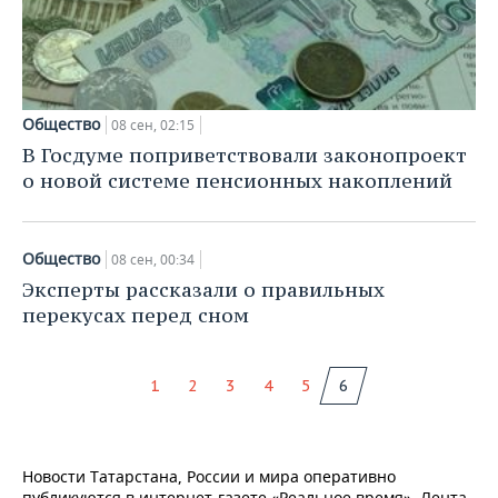
НЕФТЕХИМИЯ
РОЗНИЧНАЯ ТОРГОВЛЯ
НОВОСТИ ТЕХНОЛОГИЙ
МЕРОПРИЯТИЯ
НЕФТЬ
ТРАНСПОРТ
IT
НОВОСТИ МЕРОПРИЯТИЙ
СПОРТ
ОПК
Общество
08 сен, 02:15
УСЛУГИ
МЕДИА
ВЫЕЗДНАЯ РЕДАКЦИЯ
НОВОСТИ СПОРТА
ОБЩЕСТВО
В Госдуме поприветствовали законопроект
ЭНЕРГЕТИКА
о новой системе пенсионных накоплений
ТЕЛЕКОММУНИКАЦИИ
БИЗНЕС-БРАНЧИ
ФУТБОЛ
НОВОСТИ ОБЩЕСТВА
ФОТОГАЛЕРЕЯ
ONLINE-КОНФЕРЕНЦИИ
ХОККЕЙ
ВЛАСТЬ
СЮЖЕТЫ
Общество
08 сен, 00:34
Эксперты рассказали о правильных
ОТКРЫТАЯ ЛЕКЦИЯ
БАСКЕТБОЛ
ИНФРАСТРУКТУРА
СПРАВОЧНИК
перекусах перед сном
ВОЛЕЙБОЛ
ИСТОРИЯ
СПИСОК ПЕРСОН
ПОЛНАЯ ВЕРСИЯ
1
2
3
4
5
6
КИБЕРСПОРТ
КУЛЬТУРА
СПИСОК КОМПАНИЙ
ФИГУРНОЕ КАТАНИЕ
МЕДИЦИНА
Новости Татарстана, России и мира оперативно
публикуются в интернет-газете «Реальное время». Лента