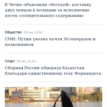
НЕФТЕХИМИЯ
В Чечне объяснили «беседой» доставку
РОЗНИЧНАЯ ТОРГОВЛЯ
НОВОСТИ ТЕХНОЛОГИЙ
МЕРОПРИЯТИЯ
двух певцов в полицию за исполнение
НЕФТЬ
песен «сомнительного содержания»
ТРАНСПОРТ
IT
НОВОСТИ МЕРОПРИЯТИЙ
СПОРТ
ОПК
УСЛУГИ
МЕДИА
ВЫЕЗДНАЯ РЕДАКЦИЯ
НОВОСТИ СПОРТА
ОБЩЕСТВО
Общество
09 сен, 23:39
ЭНЕРГЕТИКА
СМИ: Путин уволил почти 30 генералов и
ТЕЛЕКОММУНИКАЦИИ
БИЗНЕС-БРАНЧИ
ФУТБОЛ
НОВОСТИ ОБЩЕСТВА
ФОТОГАЛЕРЕЯ
полковников
ONLINE-КОНФЕРЕНЦИИ
ХОККЕЙ
ВЛАСТЬ
СЮЖЕТЫ
Спорт
09 сен, 23:34
ОТКРЫТАЯ ЛЕКЦИЯ
БАСКЕТБОЛ
ИНФРАСТРУКТУРА
СПРАВОЧНИК
Сборная России обыграла Казахстан
благодаря единственному голу Фернандеса
ВОЛЕЙБОЛ
ИСТОРИЯ
СПИСОК ПЕРСОН
ПОЛНАЯ ВЕРСИЯ
КИБЕРСПОРТ
КУЛЬТУРА
СПИСОК КОМПАНИЙ
ФИГУРНОЕ КАТАНИЕ
МЕДИЦИНА