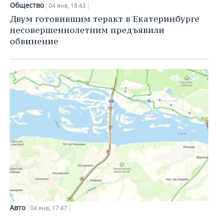
ВОДНЫЕ ВИДЫ СПОРТА
ОБРАЗОВАНИЕ
Общество
04 янв, 18:43
Двум готовившим теракт в Екатеринбурге
ХОККЕЙ С МЯЧОМ
ПРОИСШЕСТВИЯ
несовершеннолетним предъявили
обвинение
Авто
04 янв, 17:47