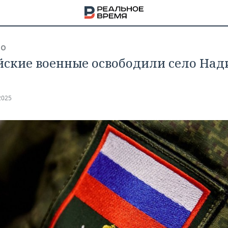
ВО
йские военные освободили село Над
2025
НА