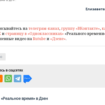
Елизавет
исывайтесь на
телеграм-канал
,
группу «ВКонтакте»
,
к
X
и
страницу в «Одноклассниках»
«Реального времени»
невные видео на
Rutube
и
«Дзене»
.
во
сь в соцсетях
«Реальное время» в Дзен