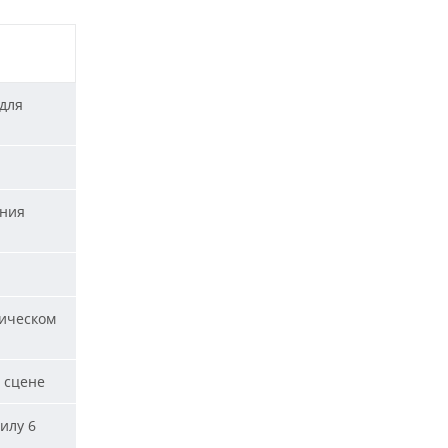
для
ания
ическом
 сцене
илу 6