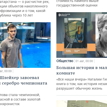
стоимость намного выше
атарстана — о расчистке рек,
государственной оценки
ации объектов накопленного
ифровизации и о том, какой
ублика через 10 лет
Общество
01 авг, 00:00
Большая история в ма
вг, 00:00
комнате
Шлейхер завоевал
«Все наши вчера» Наталии Ги
и серебро чемпионата
книга о том, как история нез
разрушает обычную жизнь
упова стала чемпионкой,
асной в составе золотой
инхронисток