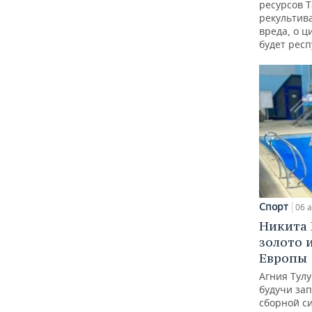
ресурсов Т
рекультив
вреда, о ц
будет респ
Спорт
06 а
Никита 
золото 
Европы
Агния Тул
будучи зап
сборной с