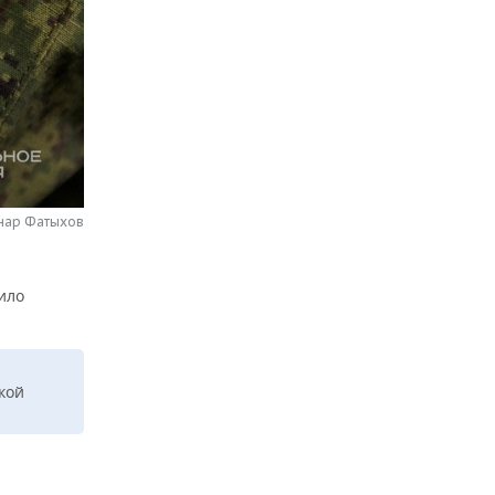
нар Фатыхов
ило
кой