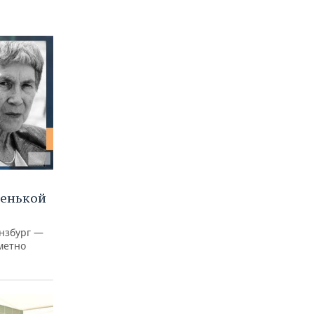
ленькой
нзбург —
аметно