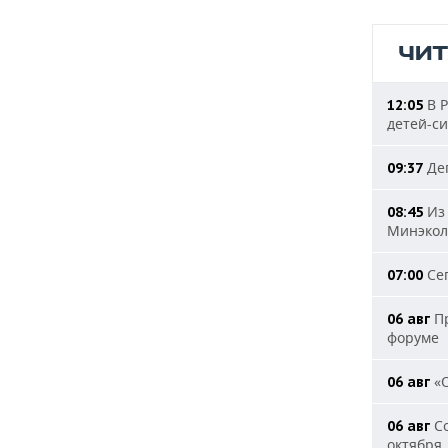
ЧИ
В Р
12:05
детей-с
Деп
09:37
Из 
08:45
Минэкол
Сег
07:00
Пр
06 авг
форуме
«О
06 авг
Со
06 авг
октября