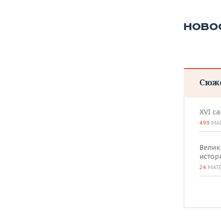
НОВО
Сюж
XVI с
499
МА
Велик
истор
24
МАТ