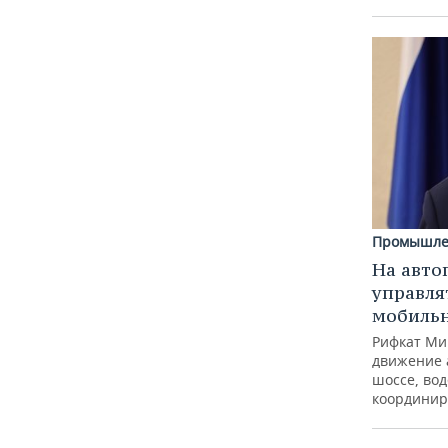
Промышле
На авто
управля
мобиль
Рифкат Ми
движение 
шоссе, вод
координир