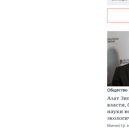
Общество
Азат Зи
власти, 
науки в
экологи
Министр э