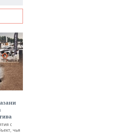
Казани
а
тива
ятия с
бъект, чья