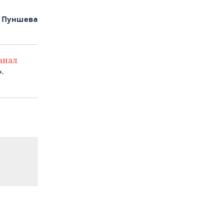
а Пуншева
анал
.