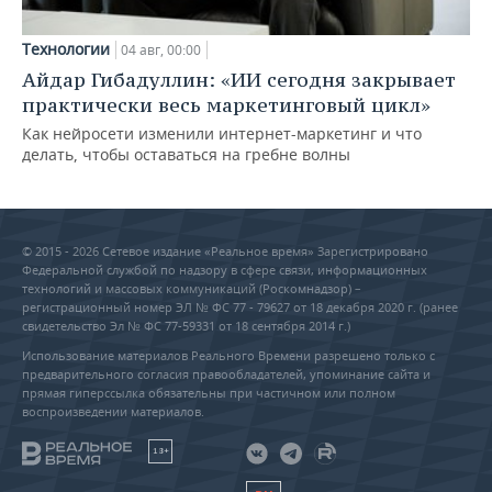
Технологии
04 авг, 00:00
Айдар Гибадуллин: «ИИ сегодня закрывает
практически весь маркетинговый цикл»
Как нейросети изменили интернет-маркетинг и что
делать, чтобы оставаться на гребне волны
© 2015 - 2026 Сетевое издание «Реальное время» Зарегистрировано
Федеральной службой по надзору в сфере связи, информационных
технологий и массовых коммуникаций (Роскомнадзор) –
регистрационный номер ЭЛ № ФС 77 - 79627 от 18 декабря 2020 г. (ранее
свидетельство Эл № ФС 77-59331 от 18 сентября 2014 г.)
Использование материалов Реального Времени разрешено только с
предварительного согласия правообладателей, упоминание сайта и
прямая гиперссылка обязательны при частичном или полном
воспроизведении материалов.
18+