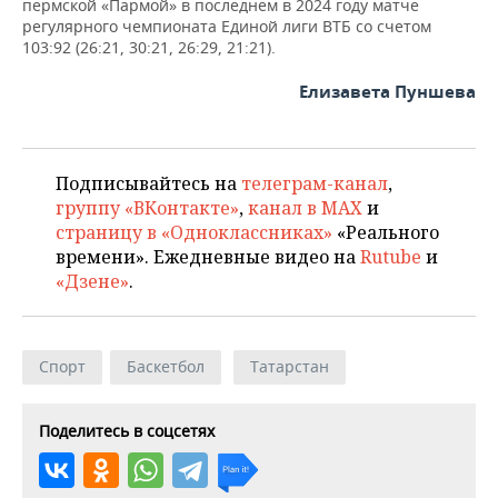
ВОДНЫЕ ВИДЫ СПОРТА
ОБРАЗОВАНИЕ
пермской «Пармой» в последнем в 2024 году матче
регулярного чемпионата Единой лиги ВТБ со счетом
103:92 (26:21, 30:21, 26:29, 21:21).
ХОККЕЙ С МЯЧОМ
ПРОИСШЕСТВИЯ
Елизавета Пуншева
Подписывайтесь на
телеграм-канал
,
группу «ВКонтакте»
,
канал в MAX
и
страницу в «Одноклассниках»
«Реального
времени». Ежедневные видео на
Rutube
и
«Дзене»
.
Спорт
Баскетбол
Татарстан
Поделитесь в соцсетях