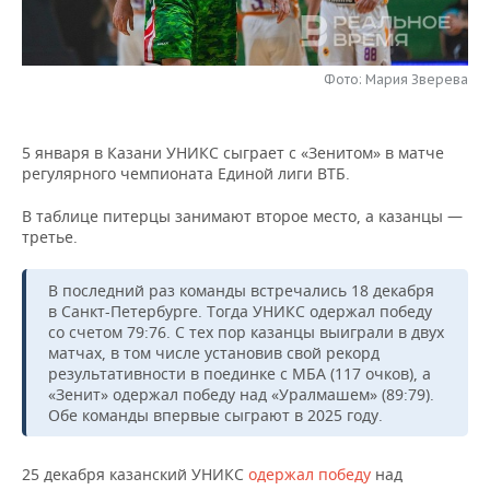
НЕФТЕХИМИЯ
РОЗНИЧНАЯ ТОРГОВЛЯ
НОВОСТИ ТЕХНОЛОГИЙ
МЕРОПРИЯТИЯ
НЕФТЬ
Фото: Мария Зверева
ТРАНСПОРТ
IT
НОВОСТИ МЕРОПРИЯТИЙ
СПОРТ
ОПК
УСЛУГИ
МЕДИА
ВЫЕЗДНАЯ РЕДАКЦИЯ
НОВОСТИ СПОРТА
ОБЩЕСТВО
5 января в Казани УНИКС сыграет с «Зенитом» в матче
ЭНЕРГЕТИКА
регулярного чемпионата Единой лиги ВТБ.
ТЕЛЕКОММУНИКАЦИИ
БИЗНЕС-БРАНЧИ
ФУТБОЛ
НОВОСТИ ОБЩЕСТВА
ФОТОГАЛЕРЕЯ
В таблице питерцы занимают второе место, а казанцы —
третье.
ONLINE-КОНФЕРЕНЦИИ
ХОККЕЙ
ВЛАСТЬ
СЮЖЕТЫ
В последний раз команды встречались 18 декабря
ОТКРЫТАЯ ЛЕКЦИЯ
БАСКЕТБОЛ
ИНФРАСТРУКТУРА
СПРАВОЧНИК
в Санкт-Петербурге. Тогда УНИКС одержал победу
со счетом 79:76. С тех пор казанцы выиграли в двух
ВОЛЕЙБОЛ
ИСТОРИЯ
СПИСОК ПЕРСОН
ПОЛНАЯ ВЕРСИЯ
матчах, в том числе установив свой рекорд
результативности в поединке с МБА (117 очков), а
КИБЕРСПОРТ
КУЛЬТУРА
СПИСОК КОМПАНИЙ
«Зенит» одержал победу над «Уралмашем» (89:79).
Обе команды впервые сыграют в 2025 году.
ФИГУРНОЕ КАТАНИЕ
МЕДИЦИНА
25 декабря казанский УНИКС
одержал победу
над