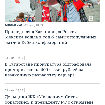
НЕФТЕХИМИЯ
РОЗНИЧНАЯ ТОРГОВЛЯ
НОВОСТИ ТЕХНОЛОГИЙ
МЕРОПРИЯТИЯ
НЕФТЬ
ТРАНСПОРТ
IT
НОВОСТИ МЕРОПРИЯТИЙ
СПОРТ
ОПК
Аналитика
03 июл, 18:33
УСЛУГИ
МЕДИА
ВЫЕЗДНАЯ РЕДАКЦИЯ
НОВОСТИ СПОРТА
ОБЩЕСТВО
Прошедшая в Казани игра Россия —
ЭНЕРГЕТИКА
Мексика вошла в топ-5 самых популярных
ТЕЛЕКОММУНИКАЦИИ
БИЗНЕС-БРАНЧИ
ФУТБОЛ
НОВОСТИ ОБЩЕСТВА
ФОТОГАЛЕРЕЯ
матчей Кубка конфедераций
ONLINE-КОНФЕРЕНЦИИ
ХОККЕЙ
ВЛАСТЬ
СЮЖЕТЫ
03 июл, 18:30
ОТКРЫТАЯ ЛЕКЦИЯ
БАСКЕТБОЛ
ИНФРАСТРУКТУРА
СПРАВОЧНИК
В Татарстане прокуратура оштрафовала
предприятие на 300 тысяч рублей за
ВОЛЕЙБОЛ
ИСТОРИЯ
СПИСОК ПЕРСОН
ПОЛНАЯ ВЕРСИЯ
незаконную разработку карьера
КИБЕРСПОРТ
КУЛЬТУРА
СПИСОК КОМПАНИЙ
03 июл, 18:24
ФИГУРНОЕ КАТАНИЕ
МЕДИЦИНА
Дольщики ЖК «Миллениум Сити»
обратились к президенту РТ с открытым