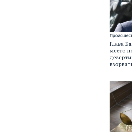
Происшес
Глава Б
место п
дезерт
взорват