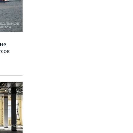
ане
усов