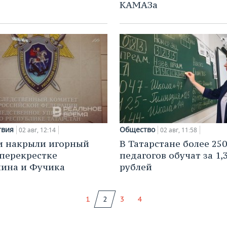
КАМАЗа
твия
Общество
02 авг, 12:14
02 авг, 11:58
и накрыли игорный
В Татарстане более 250
 перекрестке
педагогов обучат за 1,
ина и Фучика
рублей
1
2
3
4