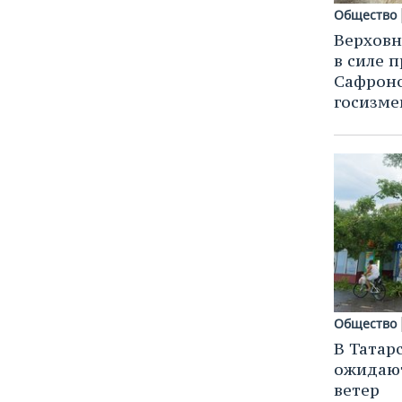
Общество
Верховн
в силе 
Сафроно
госизме
Общество
В Татарс
ожидают
ветер