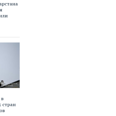
арстана
я
или
 в
х стран
ов