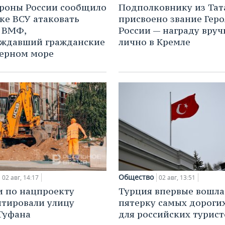
роны России сообщило
Подполковнику из Тат
ке ВСУ атаковать
присвоено звание Геро
 ВМФ,
России — награду вруч
ождавший гражданские
лично в Кремле
Черном море
Общество
02 авг, 14:17
02 авг, 13:51
и по нацпроекту
Турция впервые вошла
тировали улицу
пятерку самых дороги
Туфана
для российских турист