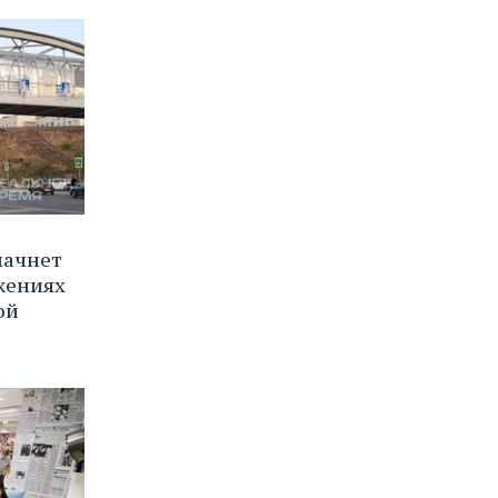
начнет
жениях
ой