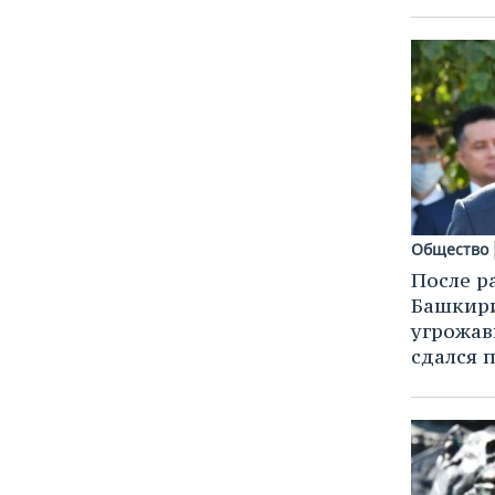
Общество
После р
Башкири
угрожав
сдался 