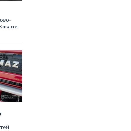
ово-
Казани
в
стей