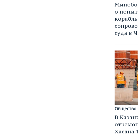
Минобо
о попыт
корабль
сопров
суда в 
Общество
В Казан
отремон
Хасана 