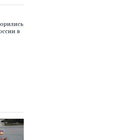
ворились
оссии в