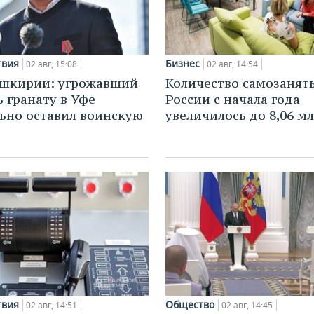
твия
Бизнес
02 авг, 15:08
02 авг, 14:54
ашкирии: угрожавший
Количество самозанят
ь гранату в Уфе
России с начала года
ьно оставил воинскую
увеличилось до 8,06 м
твия
Общество
02 авг, 14:51
02 авг, 14:45