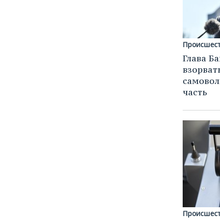
ВОДНЫЕ ВИДЫ СПОРТА
ОБРАЗОВАНИЕ
ХОККЕЙ С МЯЧОМ
ПРОИСШЕСТВИЯ
Происшес
Глава Б
взорват
самовол
часть
Происшес