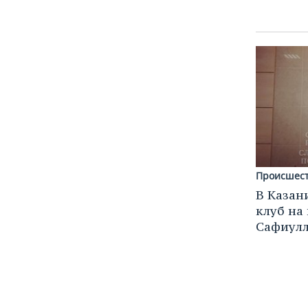
Происшес
В Казан
клуб на
Сафиулл