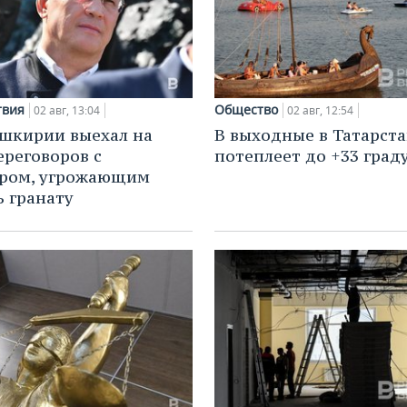
твия
Общество
02 авг, 13:04
02 авг, 12:54
ашкирии выехал на
В выходные в Татарст
ереговоров с
потеплеет до +33 град
иром, угрожающим
ь гранату