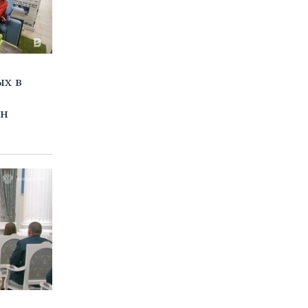
ых в
лн