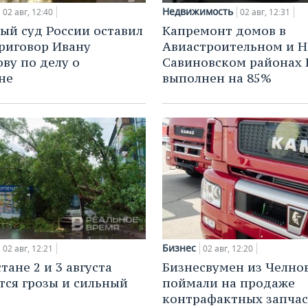
Недвижимость
02 авг, 12:40
02 авг, 12:31
ый суд России оставил
Капремонт домов в
приговор Ивану
Авиастроительном и Н
ву по делу о
Савиновском районах 
не
выполнен на 85%
Бизнес
02 авг, 12:21
02 авг, 12:20
тане 2 и 3 августа
Бизнесвумен из Челно
ся грозы и сильный
поймали на продаже
контрафактных запча