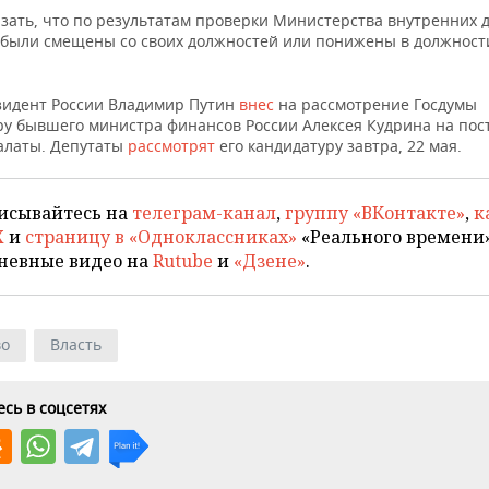
азать, что по результатам проверки Министерства внутренних д
 были смещены со своих должностей или понижены в должност
зидент России Владимир Путин
внес
на рассмотрение Госдумы
ру бывшего министра финансов России Алексея Кудрина на пос
алаты. Депутаты
рассмотрят
его кандидатуру завтра, 22 мая.
исывайтесь на
телеграм-канал
,
группу «ВКонтакте»
,
к
X
и
страницу в «Одноклассниках»
«Реального времени»
невные видео на
Rutube
и
«Дзене»
.
во
Власть
сь в соцсетях