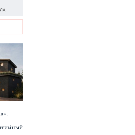
ПЛА
в»:
бытийный