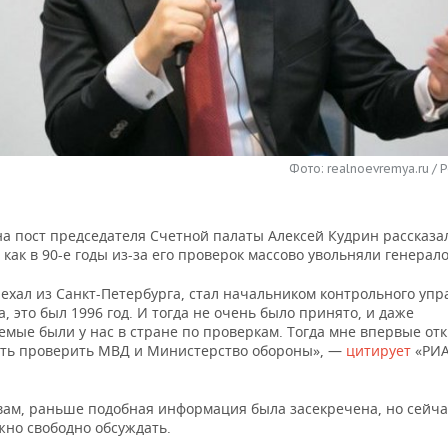
Фото: realnoevremya.ru / 
на пост председателя Счетной палаты Алексей Кудрин рассказа
 как в 90-е годы из-за его проверок массово увольняли генерал
иехал из Санкт-Петербурга, стал начальником контрольного уп
, это был 1996 год. И тогда не очень было принято, и даже
емые были у нас в стране по проверкам. Тогда мне впервые от
ть проверить МВД и Министерство обороны», —
цитирует
«РИА
овам, раньше подобная информация была засекречена, но сейча
жно свободно обсуждать.