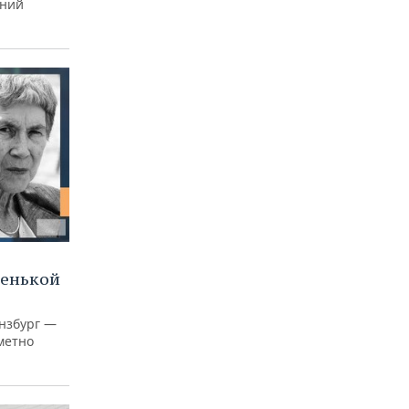
тний
ленькой
нзбург —
аметно