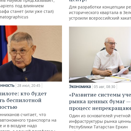
Лев Наумов предсказывает,
sapiens под влиянием
Для разработки концепции р
афа станет (или уже стал)
исторического квартала в Зе
matographicus
устроили всероссийский хака
нность
28 июл, 20:45
Экономика
05 авг, 08:30
пилоте: кто будет
«Развитие системы уч
ть беспилотной
рынка ценных бумаг —
ностью
процесс непрекращаю
нниханов считает, что
Один из основателей учетной
автономного транспорта на
инфраструктуры рынка ценны
е и в воздухе надо
Республики Татарстан Еркин