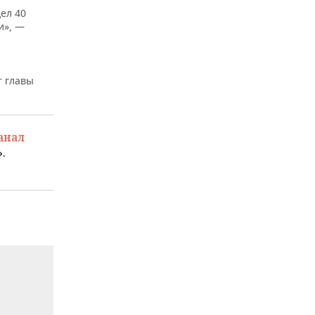
ел 40
и», —
т главы
анал
.