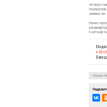
ВОДНЫЕ ВИДЫ СПОРТА
ОБРАЗОВАНИЕ
«Я могу ск
генералов
ХОККЕЙ С МЯЧОМ
ПРОИСШЕСТВИЯ
заявил он.
Ранее пре
кандидату
Счетной п
Подп
в MA
Ежед
Общест
Поделите