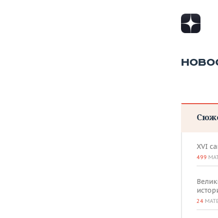
НОВО
Сюж
XVI с
499
МА
Велик
истор
24
МАТ