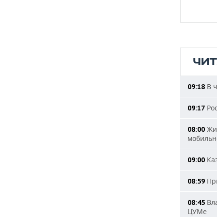
ЧИ
В ч
09:18
Рос
09:17
Жит
08:00
мобильн
Каз
09:00
При
08:59
Вла
08:45
ЦУМе