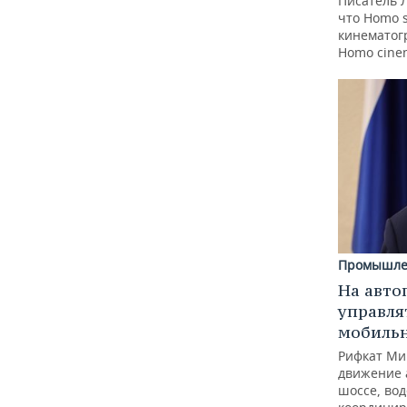
Писатель 
что Homo 
кинематогр
Homo cine
Промышле
На авто
управля
мобиль
Рифкат Ми
движение 
шоссе, вод