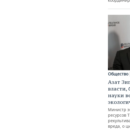
координир
Общество
Азат Зи
власти, 
науки в
экологи
Министр э
ресурсов Т
рекультив
вреда, о ц