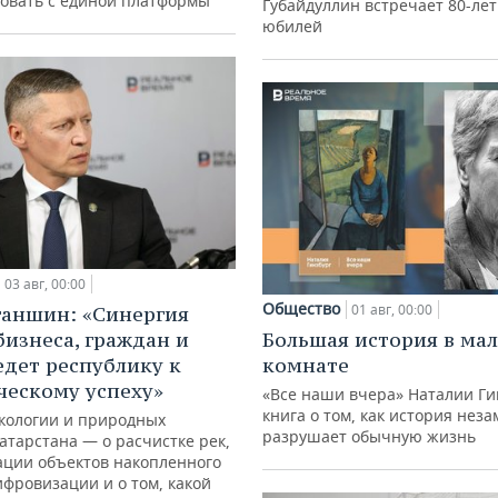
овать с единой платформы
Губайдуллин встречает 80-ле
юбилей
03 авг, 00:00
Общество
01 авг, 00:00
ганшин: «Синергия
бизнеса, граждан и
Большая история в ма
едет республику к
комнате
ческому успеху»
«Все наши вчера» Наталии Ги
книга о том, как история нез
кологии и природных
разрушает обычную жизнь
атарстана — о расчистке рек,
ации объектов накопленного
ифровизации и о том, какой