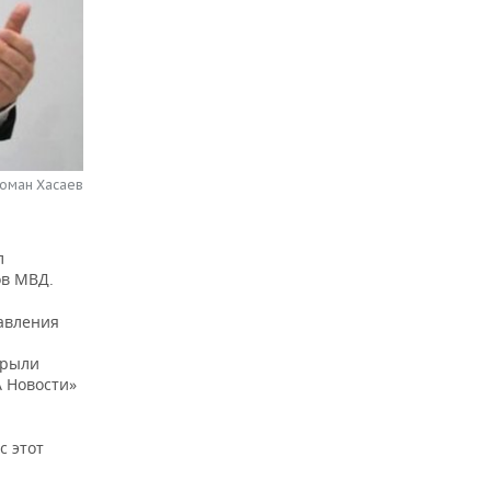
Роман Хасаев
л
ов МВД.
равления
крыли
 Новости»
с этот