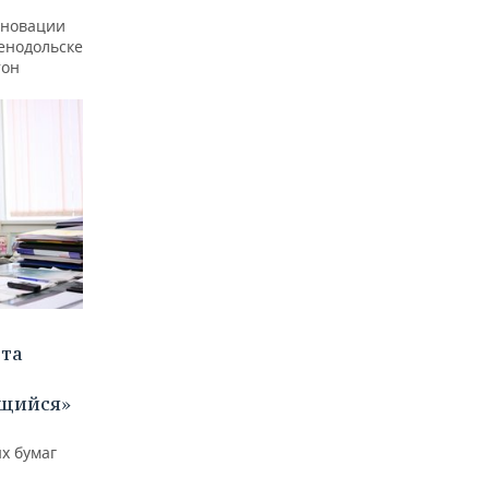
еновации
ленодольске
тон
ета
щийся»
х бумаг