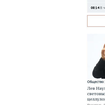
В ч
08:14
Общество
Лев Нау
световы
целлуло