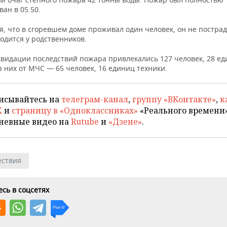
ан в 05.50.
, что в сгоревшем доме проживал один человек, он не пострад
одится у родственников.
иквидации последствий пожара привлекались 127 человек, 28 е
з них от МЧС — 65 человек, 16 единиц техники.
исывайтесь на
телеграм-канал
,
группу «ВКонтакте»
,
к
X
и
страницу в «Одноклассниках»
«Реального времени»
невные видео на
Rutube
и
«Дзене»
.
ствия
сь в соцсетях