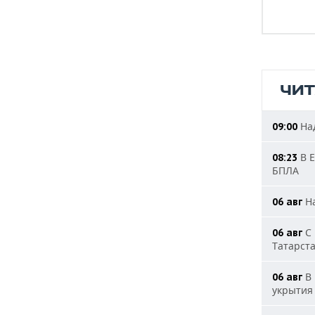
ЧИ
Над
09:00
В Е
08:23
БПЛА
На
06 авг
С 
06 авг
Татарст
В 
06 авг
укрытия