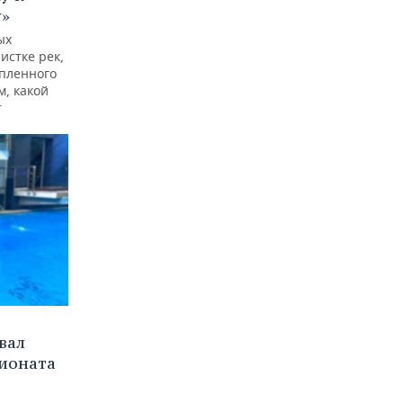
у»
ых
истке рек,
опленного
м, какой
т
вал
пионата