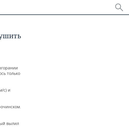
тушить
згорании
ось только
/с) и
рочинском.
рый вылил