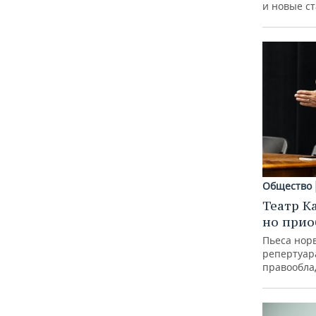
и новые с
Общество
Театр К
но прио
Пьеса норв
репертуар
правообла