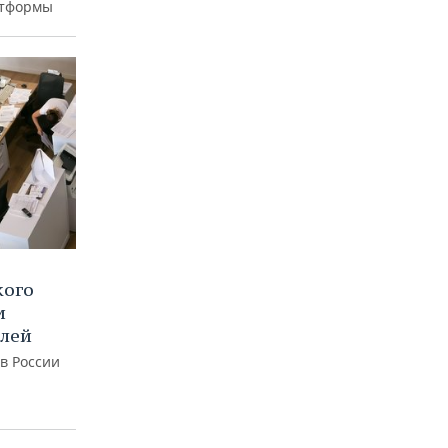
атформы
кого
и
блей
 в России