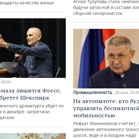
Агния Тулупова стала чемпио
тандарты качества жилья
будучи запасной в составе зо
сборной синхронисток
00:00
амала лишится Фоссе,
Промышленность
28 июл, 20:4
бретет Шекспира
На автопилоте: кто бу
ежского драматурга уйдет из
управлять беспилотно
а в декабре: запретили
мобильностью
датели
Рифкат Минниханов считает, 
движение автономного транс
шоссе, воде и в воздухе надо