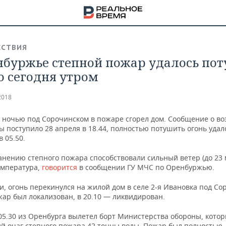
СТВИЯ
нбуржье степной пожар удалось по
о сегодня утром
2018
ночью под Сорочинском в пожаре сгорел дом. Сообщение о во
ы поступило 28 апреля в 18.44, полностью потушить огонь удал
в 05.50.
нению степного пожара способствовали сильный ветер (до 23 м
емпература,
говорится
в сообщении ГУ МЧС по Оренбуржью.
и, огонь перекинулся на жилой дом в селе 2-я Ивановка под Со
жар был локализован, в 20.10 — ликвидирован.
НА
 05.30 из Оренбурга вылетел борт Министерства обороны, кото
й очаг степного пожара 42 тонны воды. Пожар был полностью