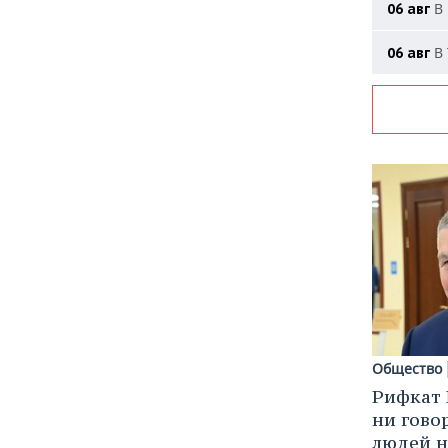
В 
06 авг
В 
06 авг
Общество
Рифкат 
ни гово
людей н