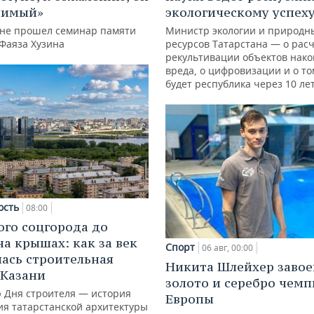
нимый»
экологическому успех
ане прошел семинар памяти
Министр экологии и природн
 Фаяза Хузина
ресурсов Татарстана — о расч
рекультивации объектов нак
вреда, о цифровизации и о то
будет республика через 10 ле
ость
08:00
ого соцгорода до
на крышах: как за век
Спорт
06 авг, 00:00
ась строительная
Никита Шлейхер завое
 Казани
золото и серебро чем
ю Дня строителя — история
Европы
ия татарстанской архитектуры