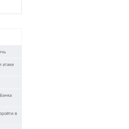
очь
е атаки
«Банка
пройти в