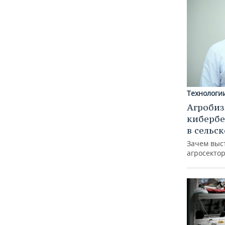
Технологи
Агробиз
кибербе
в сельс
Зачем выс
агросектор