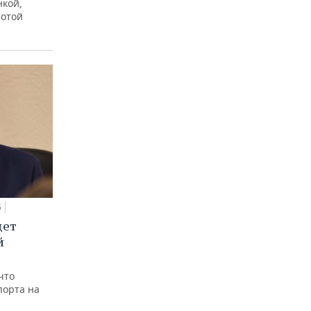
нкой,
лотой
5
дет
й
что
порта на