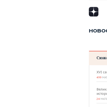
ВОДНЫЕ ВИДЫ СПОРТА
ОБРАЗОВАНИЕ
ХОККЕЙ С МЯЧОМ
ПРОИСШЕСТВИЯ
НОВО
Сюж
XVI с
499
МА
Велик
истор
24
МАТ