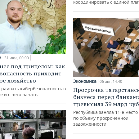
координировать с единой пл
и
31 июл, 00:00
нес под прицелом: как
зопасность приходит
кое хозяйство
Экономика
06 авг, 14:40
траивать кибербезопасность в
Просрочка татарстанс
е и с чего начать
бизнеса перед банкам
превысила 39 млрд ру
Республика заняла 11-е место
по объему просроченной
задолженности