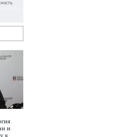
сность
ргия
ан и
у к