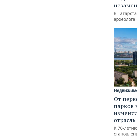
незаме
В Татарст
археолога
Недвижим
От перв
парков 
изменил
отрасль
К 70-лети
становлен