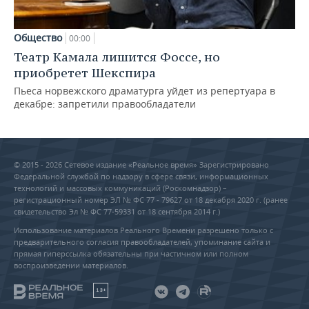
Общество
00:00
Театр Камала лишится Фоссе, но
приобретет Шекспира
Пьеса норвежского драматурга уйдет из репертуара в
декабре: запретили правообладатели
© 2015 - 2026 Сетевое издание «Реальное время» Зарегистрировано
Федеральной службой по надзору в сфере связи, информационных
технологий и массовых коммуникаций (Роскомнадзор) –
регистрационный номер ЭЛ № ФС 77 - 79627 от 18 декабря 2020 г. (ранее
свидетельство Эл № ФС 77-59331 от 18 сентября 2014 г.)
Использование материалов Реального Времени разрешено только с
предварительного согласия правообладателей, упоминание сайта и
прямая гиперссылка обязательны при частичном или полном
воспроизведении материалов.
18+