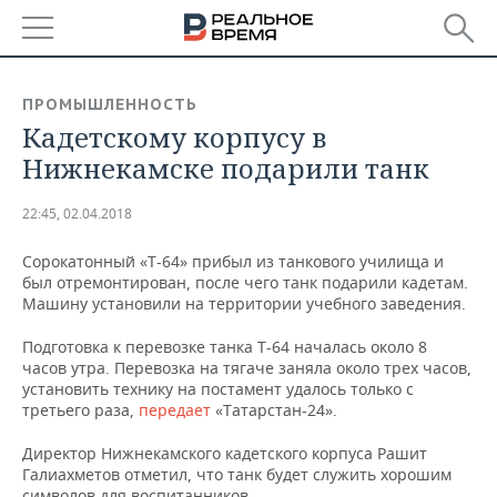
РЕГИОНЫ
ПРОМЫШЛЕННОСТЬ
Кадетскому корпусу в
БАШКОРТОСТАН
НОВОСТИ
Нижнекамске подарили танк
ТАТАРСТАН
АНАЛИТИКА
22:45, 02.04.2018
УДМУРТИЯ
НОВОСТИ АНАЛИТИКИ
ЭКОНОМИКА
Сорокатонный «Т-64» прибыл из танкового училища и
был отремонтирован, после чего танк подарили кадетам.
ДЕКЛАРАЦИИ О ДОХОДАХ
НОВОСТИ ЭКОНОМИКИ
ПРОМЫШЛЕННОСТЬ
Машину установили на территории учебного заведения.
КОРОЛИ ГОСЗАКАЗА ПФО
ФИНАНСЫ
НОВОСТИ
НЕДВИЖИМОСТЬ
Подготовка к перевозке танка Т-64 началась около 8
ПРОМЫШЛЕННОСТИ
часов утра. Перевозка на тягаче заняла около трех часов,
ВУЗЫ ТАТАРСТАНА
БАНКИ
НОВОСТИ НЕДВИЖИМОСТИ
АВТО
установить технику на постамент удалось только с
АГРОПРОМ
третьего раза,
передает
«Татарстан-24».
КОМУ ПРИНАДЛЕЖАТ
БЮДЖЕТ
НОВОСТИ АВТО
БИЗНЕС
ТОРГОВЫЕ ЦЕНТРЫ
МАШИНОСТРОЕНИЕ
Директор Нижнекамского кадетского корпуса Рашит
ТАТАРСТАНА
Галиахметов отметил, что танк будет служить хорошим
ИНВЕСТИЦИИ
НОВОСТИ БИЗНЕСА
ТЕХНОЛОГИИ
символов для воспитанников.