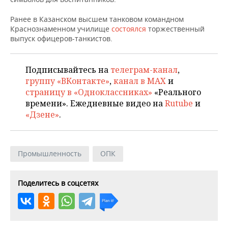
НЕФТЕХИМИЯ
РОЗНИЧНАЯ ТОРГОВЛЯ
НОВОСТИ ТЕХНОЛОГИЙ
МЕРОПРИЯТИЯ
Ранее в Казанском высшем танковом командном
НЕФТЬ
Краснознаменном училище
состоялся
торжественный
выпуск офицеров-танкистов.
ТРАНСПОРТ
IT
НОВОСТИ МЕРОПРИЯТИЙ
СПОРТ
ОПК
УСЛУГИ
МЕДИА
ВЫЕЗДНАЯ РЕДАКЦИЯ
НОВОСТИ СПОРТА
ОБЩЕСТВО
Подписывайтесь на
телеграм-канал
,
ЭНЕРГЕТИКА
группу «ВКонтакте»
,
канал в MAX
и
ТЕЛЕКОММУНИКАЦИИ
БИЗНЕС-БРАНЧИ
ФУТБОЛ
НОВОСТИ ОБЩЕСТВА
ФОТОГАЛЕРЕЯ
страницу в «Одноклассниках»
«Реального
времени». Ежедневные видео на
Rutube
и
ONLINE-КОНФЕРЕНЦИИ
ХОККЕЙ
ВЛАСТЬ
СЮЖЕТЫ
«Дзене»
.
ОТКРЫТАЯ ЛЕКЦИЯ
БАСКЕТБОЛ
ИНФРАСТРУКТУРА
СПРАВОЧНИК
Промышленность
ОПК
ВОЛЕЙБОЛ
ИСТОРИЯ
СПИСОК ПЕРСОН
ПОЛНАЯ ВЕРСИЯ
КИБЕРСПОРТ
КУЛЬТУРА
СПИСОК КОМПАНИЙ
Поделитесь в соцсетях
ФИГУРНОЕ КАТАНИЕ
МЕДИЦИНА