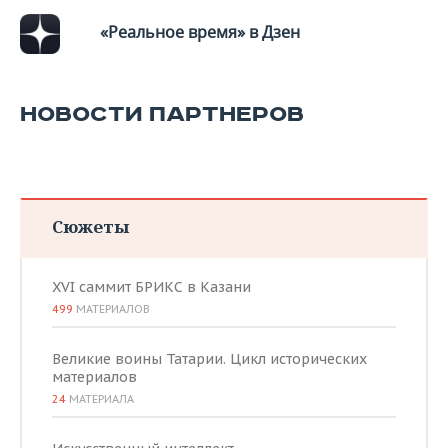
ВОДНЫЕ ВИДЫ СПОРТА
ОБРАЗОВАНИЕ
«Реальное время» в Дзен
ХОККЕЙ С МЯЧОМ
ПРОИСШЕСТВИЯ
НОВОСТИ ПАРТНЕРОВ
Сюжеты
XVI саммит БРИКС в Казани
499
МАТЕРИАЛОВ
Великие воины Татарии. Цикл исторических
материалов
24
МАТЕРИАЛА