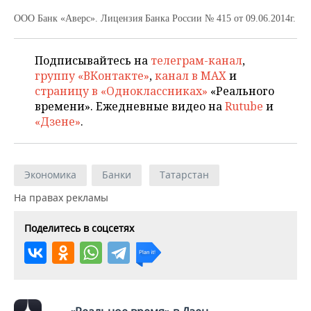
ВОДНЫЕ ВИДЫ СПОРТА
ОБРАЗОВАНИЕ
ООО Банк «Аверс». Лицензия Банка России № 415 от 09.06.2014г.
ХОККЕЙ С МЯЧОМ
ПРОИСШЕСТВИЯ
Подписывайтесь на
телеграм-канал
,
группу «ВКонтакте»
,
канал в MAX
и
страницу в «Одноклассниках»
«Реального
времени». Ежедневные видео на
Rutube
и
«Дзене»
.
Экономика
Банки
Татарстан
На правах рекламы
Поделитесь в соцсетях