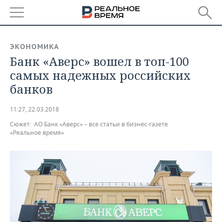
РЕГИОНЫ
ЭКОНОМИКА
Банк «Аверс» вошел в топ-100
БАШКОРТОСТАН
НОВОСТИ
самых надежных российских
ТАТАРСТАН
АНАЛИТИКА
банков
УДМУРТИЯ
НОВОСТИ АНАЛИТИКИ
ЭКОНОМИКА
11:27, 22.03.2018
Сюжет:
АО Банк «Аверс» – все статьи в бизнес-газете
ДЕКЛАРАЦИИ О ДОХОДАХ
НОВОСТИ ЭКОНОМИКИ
ПРОМЫШЛЕННОСТЬ
«Реальное время»
КОРОЛИ ГОСЗАКАЗА ПФО
ФИНАНСЫ
НОВОСТИ
НЕДВИЖИМОСТЬ
ПРОМЫШЛЕННОСТИ
ВУЗЫ ТАТАРСТАНА
БАНКИ
НОВОСТИ НЕДВИЖИМОСТИ
АВТО
АГРОПРОМ
КОМУ ПРИНАДЛЕЖАТ
БЮДЖЕТ
НОВОСТИ АВТО
БИЗНЕС
ТОРГОВЫЕ ЦЕНТРЫ
МАШИНОСТРОЕНИЕ
ТАТАРСТАНА
ИНВЕСТИЦИИ
НОВОСТИ БИЗНЕСА
ТЕХНОЛОГИИ