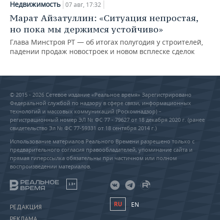
Недвижимость
07 авг, 17:32
Марат Айзатуллин: «Ситуация непростая,
но пока мы держимся устойчиво»
Глава Минстроя РТ — об итогах полугодия у строителей,
падении продаж новостроек и новом всплеске сделок
© 2015 - 2026 Сетевое издание «Реальное время» Зарегистрировано
Федеральной службой по надзору в сфере связи, информационных
технологий и массовых коммуникаций (Роскомнадзор) –
регистрационный номер ЭЛ № ФС 77 - 79627 от 18 декабря 2020 г. (ранее
свидетельство Эл № ФС 77-59331 от 18 сентября 2014 г.)
Использование материалов Реального Времени разрешено только с
предварительного согласия правообладателей, упоминание сайта и
прямая гиперссылка обязательны при частичном или полном
воспроизведении материалов.
18+
RU
EN
РЕДАКЦИЯ
РЕКЛАМА