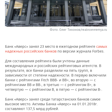
НЕФТЕХИМИЯ
РОЗНИЧНАЯ ТОРГОВЛЯ
НОВОСТИ ТЕХНОЛОГИЙ
МЕРОПРИЯТИЯ
НЕФТЬ
ТРАНСПОРТ
IT
НОВОСТИ МЕРОПРИЯТИЙ
СПОРТ
ОПК
Фото: Олег Тихонов/realnoevremya.ru
УСЛУГИ
МЕДИА
ВЫЕЗДНАЯ РЕДАКЦИЯ
НОВОСТИ СПОРТА
ОБЩЕСТВО
ЭНЕРГЕТИКА
ТЕЛЕКОММУНИКАЦИИ
БИЗНЕС-БРАНЧИ
ФУТБОЛ
НОВОСТИ ОБЩЕСТВА
ФОТОГАЛЕРЕЯ
Банк «Аверс» занял 23 место в ежегодном рейтинге
самых
надежных российских банков
по версии журнала Forbes.
ONLINE-КОНФЕРЕНЦИИ
ХОККЕЙ
ВЛАСТЬ
СЮЖЕТЫ
Для составления рейтинга были учтены данные
международных и российских рейтинговых агентств. В
ОТКРЫТАЯ ЛЕКЦИЯ
БАСКЕТБОЛ
ИНФРАСТРУКТУРА
СПРАВОЧНИК
результате, все банки разделили на пять групп, в
зависимости от степени надежности. В первую включили
ВОЛЕЙБОЛ
ИСТОРИЯ
СПИСОК ПЕРСОН
ПОЛНАЯ ВЕРСИЯ
банки с рейтингами Fitch BBB- и BB+, во вторую — с
рейтингами BB и BB-, в третью — с рейтингом B+, в
четвертую — с рейтингом B, в пятую — с рейтингом B-.
КИБЕРСПОРТ
КУЛЬТУРА
СПИСОК КОМПАНИЙ
Банк «Аверс» занял среди татарстанских банков самое
ФИГУРНОЕ КАТАНИЕ
МЕДИЦИНА
высокое место. Активы Банка «Аверс» на 01.01.2018г.
составляют 137,5 млрд рублей.