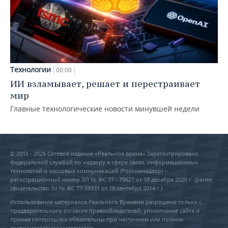
Технологии
00:00
ИИ взламывает, решает и перестраивает
мир
Главные технологические новости минувшей недели
© 2015 - 2026 Сетевое издание «Реальное время» Зарегистрировано
Федеральной службой по надзору в сфере связи, информационных
технологий и массовых коммуникаций (Роскомнадзор) –
регистрационный номер ЭЛ № ФС 77 - 79627 от 18 декабря 2020 г. (ранее
свидетельство Эл № ФС 77-59331 от 18 сентября 2014 г.)
Использование материалов Реального Времени разрешено только с
предварительного согласия правообладателей, упоминание сайта и
прямая гиперссылка обязательны при частичном или полном
воспроизведении материалов.