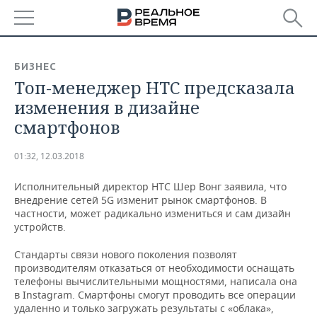
РЕГИОНЫ
БИЗНЕС
Топ-менеджер HTC предсказала
БАШКОРТОСТАН
НОВОСТИ
изменения в дизайне
ТАТАРСТАН
АНАЛИТИКА
смартфонов
УДМУРТИЯ
НОВОСТИ АНАЛИТИКИ
ЭКОНОМИКА
01:32, 12.03.2018
ДЕКЛАРАЦИИ О ДОХОДАХ
НОВОСТИ ЭКОНОМИКИ
ПРОМЫШЛЕННОСТЬ
Исполнительный директор HTC Шер Вонг заявила, что
внедрение сетей 5G изменит рынок смартфонов. В
КОРОЛИ ГОСЗАКАЗА ПФО
ФИНАНСЫ
НОВОСТИ
НЕДВИЖИМОСТЬ
частности, может радикально измениться и сам дизайн
ПРОМЫШЛЕННОСТИ
устройств.
ВУЗЫ ТАТАРСТАНА
БАНКИ
НОВОСТИ НЕДВИЖИМОСТИ
АВТО
Стандарты связи нового поколения позволят
АГРОПРОМ
производителям отказаться от необходимости оснащать
КОМУ ПРИНАДЛЕЖАТ
БЮДЖЕТ
НОВОСТИ АВТО
БИЗНЕС
телефоны вычислительными мощностями, написала она
ТОРГОВЫЕ ЦЕНТРЫ
МАШИНОСТРОЕНИЕ
в Instagram. Смартфоны смогут проводить все операции
ТАТАРСТАНА
удаленно и только загружать результаты с «облака»,
ИНВЕСТИЦИИ
НОВОСТИ БИЗНЕСА
ТЕХНОЛОГИИ