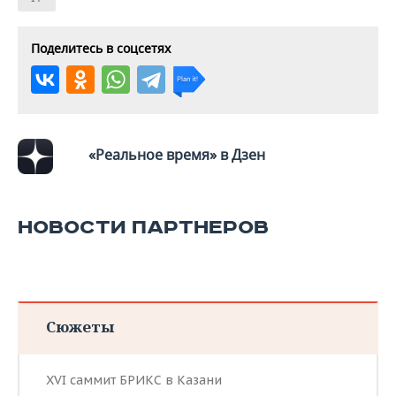
ВОДНЫЕ ВИДЫ СПОРТА
ОБРАЗОВАНИЕ
ХОККЕЙ С МЯЧОМ
ПРОИСШЕСТВИЯ
Поделитесь в соцсетях
«Реальное время» в Дзен
НОВОСТИ ПАРТНЕРОВ
Сюжеты
XVI саммит БРИКС в Казани