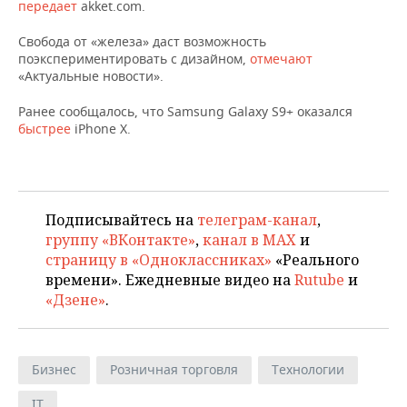
НЕФТЕХИМИЯ
передает
akket.com.
РОЗНИЧНАЯ ТОРГОВЛЯ
НОВОСТИ ТЕХНОЛОГИЙ
МЕРОПРИЯТИЯ
Свобода от «железа» даст возможность
НЕФТЬ
поэкспериментировать с дизайном,
отмечают
ТРАНСПОРТ
IT
НОВОСТИ МЕРОПРИЯТИЙ
СПОРТ
«Актуальные новости».
ОПК
Ранее сообщалось, что Samsung Galaxy S9+ оказался
УСЛУГИ
МЕДИА
ВЫЕЗДНАЯ РЕДАКЦИЯ
НОВОСТИ СПОРТА
ОБЩЕСТВО
быстрее
iPhone X.
ЭНЕРГЕТИКА
ТЕЛЕКОММУНИКАЦИИ
БИЗНЕС-БРАНЧИ
ФУТБОЛ
НОВОСТИ ОБЩЕСТВА
ФОТОГАЛЕРЕЯ
ONLINE-КОНФЕРЕНЦИИ
ХОККЕЙ
ВЛАСТЬ
СЮЖЕТЫ
Подписывайтесь на
телеграм-канал
,
группу «ВКонтакте»
,
канал в MAX
и
ОТКРЫТАЯ ЛЕКЦИЯ
БАСКЕТБОЛ
ИНФРАСТРУКТУРА
СПРАВОЧНИК
страницу в «Одноклассниках»
«Реального
времени». Ежедневные видео на
Rutube
и
ВОЛЕЙБОЛ
ИСТОРИЯ
СПИСОК ПЕРСОН
ПОЛНАЯ ВЕРСИЯ
«Дзене»
.
КИБЕРСПОРТ
КУЛЬТУРА
СПИСОК КОМПАНИЙ
ФИГУРНОЕ КАТАНИЕ
МЕДИЦИНА
Бизнес
Розничная торговля
Технологии
IT