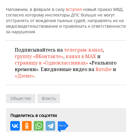
ВОДНЫЕ ВИДЫ СПОРТА
ОБРАЗОВАНИЕ
Напомним, в феврале в силу
вступил
новый приказ МВД,
ХОККЕЙ С МЯЧОМ
ПРОИСШЕСТВИЯ
согласно которому инспекторы ДПС больше не могут
отстранять от вождения пьяных судей, направлять их на
медосвидетельствование и привлекать к ответственности
за нарушения.
Подписывайтесь на
телеграм-канал
,
группу «ВКонтакте»
,
канал в MAX
и
страницу в «Одноклассниках»
«Реального
времени». Ежедневные видео на
Rutube
и
«Дзене»
.
Общество
Власть
Поделитесь в соцсетях