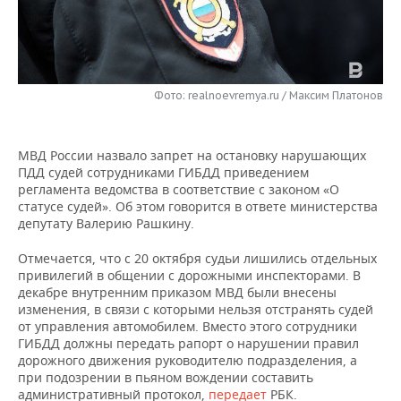
НЕФТЕХИМИЯ
РОЗНИЧНАЯ ТОРГОВЛЯ
НОВОСТИ ТЕХНОЛОГИЙ
МЕРОПРИЯТИЯ
НЕФТЬ
ТРАНСПОРТ
IT
НОВОСТИ МЕРОПРИЯТИЙ
СПОРТ
ОПК
Фото: realnoevremya.ru / Максим Платонов
УСЛУГИ
МЕДИА
ВЫЕЗДНАЯ РЕДАКЦИЯ
НОВОСТИ СПОРТА
ОБЩЕСТВО
ЭНЕРГЕТИКА
МВД России назвало запрет на остановку нарушающих
ТЕЛЕКОММУНИКАЦИИ
БИЗНЕС-БРАНЧИ
ФУТБОЛ
НОВОСТИ ОБЩЕСТВА
ФОТОГАЛЕРЕЯ
ПДД судей сотрудниками ГИБДД приведением
регламента ведомства в соответствие с законом «О
ONLINE-КОНФЕРЕНЦИИ
ХОККЕЙ
ВЛАСТЬ
СЮЖЕТЫ
статусе судей». Об этом говорится в ответе министерства
депутату Валерию Рашкину.
ОТКРЫТАЯ ЛЕКЦИЯ
БАСКЕТБОЛ
ИНФРАСТРУКТУРА
СПРАВОЧНИК
Отмечается, что с 20 октября судьи лишились отдельных
привилегий в общении с дорожными инспекторами. В
ВОЛЕЙБОЛ
ИСТОРИЯ
СПИСОК ПЕРСОН
ПОЛНАЯ ВЕРСИЯ
декабре внутренним приказом МВД были внесены
изменения, в связи с которыми нельзя отстранять судей
КИБЕРСПОРТ
КУЛЬТУРА
СПИСОК КОМПАНИЙ
от управления автомобилем. Вместо этого сотрудники
ГИБДД должны передать рапорт о нарушении правил
дорожного движения руководителю подразделения, а
ФИГУРНОЕ КАТАНИЕ
МЕДИЦИНА
при подозрении в пьяном вождении составить
административный протокол,
передает
РБК.