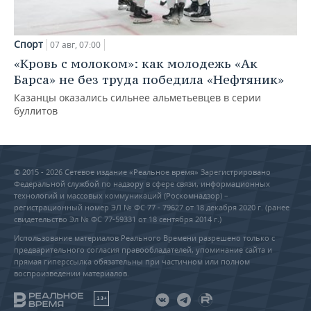
Спорт
07 авг, 07:00
«Кровь с молоком»: как молодежь «Ак
Барса» не без труда победила «Нефтяник»
Казанцы оказались сильнее альметьевцев в серии
буллитов
© 2015 - 2026 Сетевое издание «Реальное время» Зарегистрировано
Федеральной службой по надзору в сфере связи, информационных
технологий и массовых коммуникаций (Роскомнадзор) –
регистрационный номер ЭЛ № ФС 77 - 79627 от 18 декабря 2020 г. (ранее
свидетельство Эл № ФС 77-59331 от 18 сентября 2014 г.)
Использование материалов Реального Времени разрешено только с
предварительного согласия правообладателей, упоминание сайта и
прямая гиперссылка обязательны при частичном или полном
воспроизведении материалов.
18+